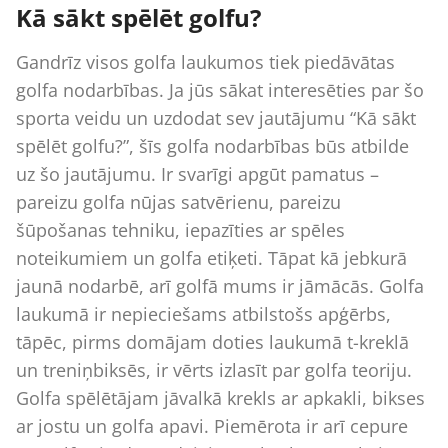
Kā sākt spēlēt golfu?
Gandrīz visos golfa laukumos tiek piedāvātas
golfa nodarbības. Ja jūs sākat interesēties par šo
sporta veidu un uzdodat sev jautājumu “Kā sākt
spēlēt golfu?”, šīs golfa nodarbības būs atbilde
uz šo jautājumu. Ir svarīgi apgūt pamatus –
pareizu golfa nūjas satvērienu, pareizu
šūpošanas tehniku, iepazīties ar spēles
noteikumiem un golfa etiķeti. Tāpat kā jebkurā
jaunā nodarbē, arī golfā mums ir jāmācās. Golfa
laukumā ir nepieciešams atbilstošs apģērbs,
tāpēc, pirms domājam doties laukumā t-kreklā
un treniņbiksēs, ir vērts izlasīt par golfa teoriju.
Golfa spēlētājam jāvalkā krekls ar apkakli, bikses
ar jostu un golfa apavi. Piemērota ir arī cepure