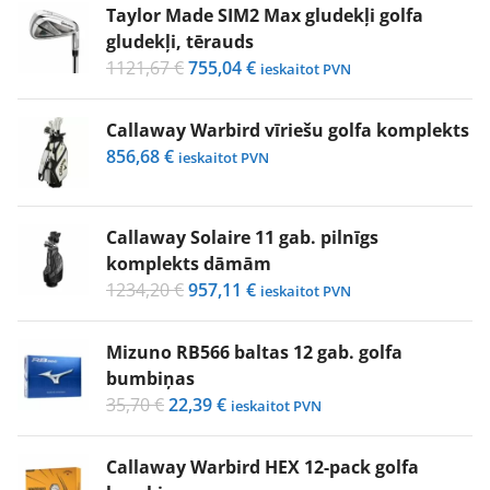
750,20 €.
477,95 €.
Taylor Made SIM2 Max gludekļi golfa
gludekļi, tērauds
Original
Current
1121,67
€
755,04
€
ieskaitot PVN
price
price
was:
is:
Callaway Warbird vīriešu golfa komplekts
1121,67 €.
755,04 €.
856,68
€
ieskaitot PVN
Callaway Solaire 11 gab. pilnīgs
komplekts dāmām
Original
Current
1234,20
€
957,11
€
ieskaitot PVN
price
price
was:
is:
Mizuno RB566 baltas 12 gab. golfa
1234,20 €.
957,11 €.
bumbiņas
Original
Current
35,70
€
22,39
€
ieskaitot PVN
price
price
was:
is:
Callaway Warbird HEX 12-pack golfa
35,70 €.
22,39 €.