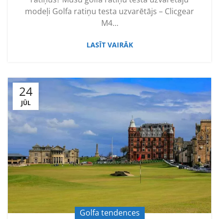
modeļi Golfa ratiņu testa uzvarētājs – Clicgear
M4…
LASĪT VAIRĀK
24
JŪL
Golfa tendences