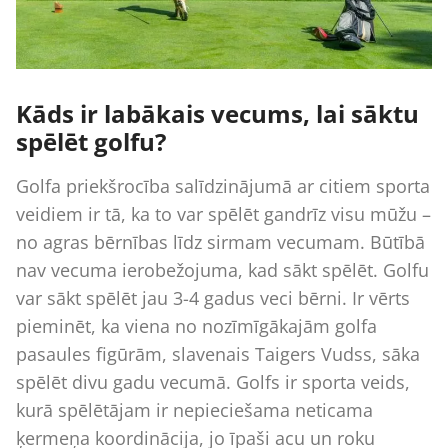
Kāds ir labākais vecums, lai sāktu
spēlēt golfu?
Golfa priekšrocība salīdzinājumā ar citiem sporta
veidiem ir tā, ka to var spēlēt gandrīz visu mūžu –
no agras bērnības līdz sirmam vecumam. Būtībā
nav vecuma ierobežojuma, kad sākt spēlēt. Golfu
var sākt spēlēt jau 3-4 gadus veci bērni. Ir vērts
pieminēt, ka viena no nozīmīgākajām golfa
pasaules figūrām, slavenais Taigers Vudss, sāka
spēlēt divu gadu vecumā. Golfs ir sporta veids,
kurā spēlētājam ir nepieciešama neticama
ķermeņa koordinācija, jo īpaši acu un roku