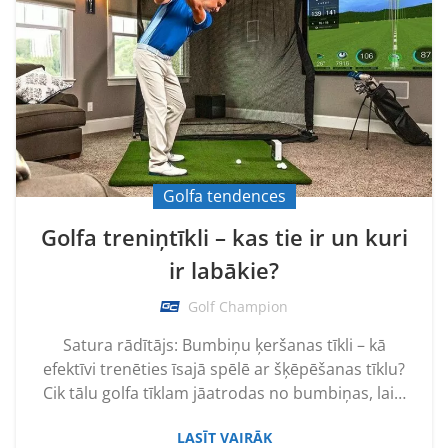
Golfa tendences
Golfa treniņtīkli – kas tie ir un kuri
ir labākie?
Golf Champion
Satura rādītājs: Bumbiņu ķeršanas tīkli – kā
efektīvi trenēties īsajā spēlē ar šķēpēšanas tīklu?
Cik tālu golfa tīklam jāatrodas no bumbiņas, lai…
LASĪT VAIRĀK