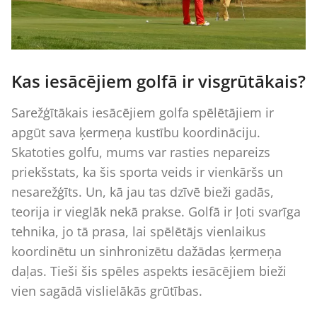
Kas iesācējiem golfā ir visgrūtākais?
Sarežģītākais iesācējiem golfa spēlētājiem ir
apgūt sava ķermeņa kustību koordināciju.
Skatoties golfu, mums var rasties nepareizs
priekšstats, ka šis sporta veids ir vienkāršs un
nesarežģīts. Un, kā jau tas dzīvē bieži gadās,
teorija ir vieglāk nekā prakse. Golfā ir ļoti svarīga
tehnika, jo tā prasa, lai spēlētājs vienlaikus
koordinētu un sinhronizētu dažādas ķermeņa
daļas. Tieši šis spēles aspekts iesācējiem bieži
vien sagādā vislielākās grūtības.