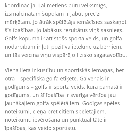
koordinācija. Lai metiens būtu veiksmīgs,
izsmalcinātam šūpolam ir jābūt precīzi
mērķētam. Jo ātrāk spēlētājs iemācīsies saskaņot
šīs īpašības, jo labākus rezultātus viņš sasniegs.
Golfs kopumā ir attīstošs sporta veids, un golfa
nodarbībām ir ļoti pozitīva ietekme uz bērniem,
un tās veicina viņu vispārējo fizisko sagatavotību.
Viena lieta ir kustību un sportiskās iemaņas, bet
otra – specifiska golfa etiķete. Galvenais ir
godīgums – golfs ir sporta veids, kura pamatā ir
godīgums, un šī īpašība ir svarīga vērtība jau
jaunākajiem golfa spēlētājiem. Godīgas spēles
noteikumi, cieņa pret citiem spēlētājiem,
noteikumu ievērošana un punktualitāte ir
īpašības, kas veido sportistu.