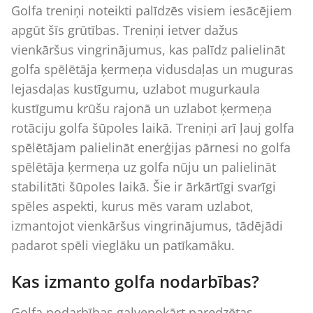
Golfa treniņi noteikti palīdzēs visiem iesācējiem
apgūt šīs grūtības. Treniņi ietver dažus
vienkāršus vingrinājumus, kas palīdz palielināt
golfa spēlētāja ķermeņa vidusdaļas un muguras
lejasdaļas kustīgumu, uzlabot mugurkaula
kustīgumu krūšu rajonā un uzlabot ķermeņa
rotāciju golfa šūpoles laikā. Treniņi arī ļauj golfa
spēlētājam palielināt enerģijas pārnesi no golfa
spēlētāja ķermeņa uz golfa nūju un palielināt
stabilitāti šūpoles laikā. Šie ir ārkārtīgi svarīgi
spēles aspekti, kurus mēs varam uzlabot,
izmantojot vienkāršus vingrinājumus, tādējādi
padarot spēli vieglāku un patīkamāku.
Kas izmanto golfa nodarbības?
Golfa nodarbības galvenokārt paredzētas