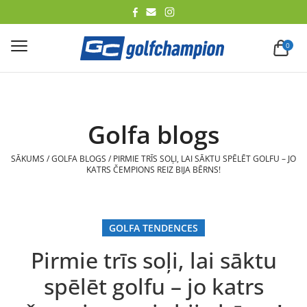
lēt
0
Golfa blogs
SĀKUMS
/
GOLFA BLOGS
/
PIRMIE TRĪS SOĻI, LAI SĀKTU SPĒLĒT GOLFU – JO
KATRS ČEMPIONS REIZ BIJA BĒRNS!
GOLFA TENDENCES
Pirmie trīs soļi, lai sāktu
spēlēt golfu – jo katrs