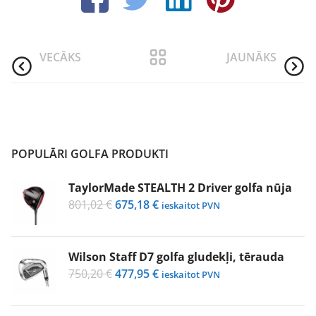
VECĀKS
JAUNĀKS
POPULĀRI GOLFA PRODUKTI
TaylorMade STEALTH 2 Driver golfa nūja
Original
Current
801,02
€
675,18
€
ieskaitot PVN
price
price
was:
is:
801,02 €.
675,18 €.
Wilson Staff D7 golfa gludekļi, tērauda
Original
Current
750,20
€
477,95
€
ieskaitot PVN
price
price
was:
is: