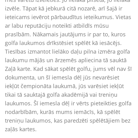
izvēle. Tāpat kā jebkurā citā nozarē, arī šajā ir
ieteicams ievērot pārbaudītus ieteikumus. Vietas
ar labu reputāciju noteikti atbildīs mūsu
prasībām. Nākamais jautājums ir par to, kuros
golfa laukumos drīkstēsiet spēlēt kā iesācējs.
Tiesības izmantot lielāko daļu pilna izmēra golfa
laukumu mājās un ārzemēs apliecina tā sauktā
Zaļā karte. Kad sākat spēlēt golfu, jums vēl nav šī
dokumenta, un šī iemesla dēļ jūs nevarēsiet
iekļūt čempionāta laukumā, jūs varēsiet iekļūt
tikai tā sauktajā golfa akadēmijā vai treniņu
laukumos. Šī iemesla dēļ ir vērts pieteikties golfa
nodarbībām, kurās mums iemācīs, kā spēlēt
treniņu laukumos, kas paredzēti spēlētājiem bez
zaļās kartes.