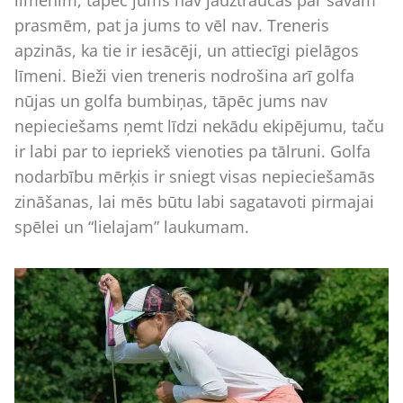
līmenim, tāpēc jums nav jāuztraucas par savām
prasmēm, pat ja jums to vēl nav. Treneris
apzinās, ka tie ir iesācēji, un attiecīgi pielāgos
līmeni. Bieži vien treneris nodrošina arī golfa
nūjas un golfa bumbiņas, tāpēc jums nav
nepieciešams ņemt līdzi nekādu ekipējumu, taču
ir labi par to iepriekš vienoties pa tālruni. Golfa
nodarbību mērķis ir sniegt visas nepieciešamās
zināšanas, lai mēs būtu labi sagatavoti pirmajai
spēlei un “lielajam” laukumam.