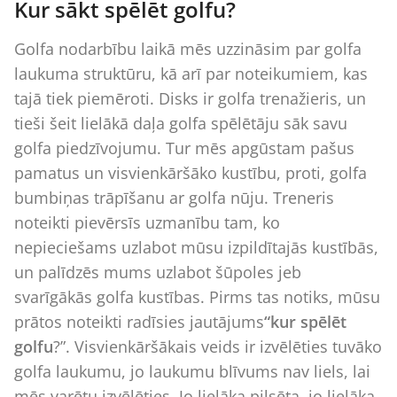
Kur sākt spēlēt golfu?
Golfa nodarbību laikā mēs uzzināsim par golfa
laukuma struktūru, kā arī par noteikumiem, kas
tajā tiek piemēroti. Disks ir golfa trenažieris, un
tieši šeit lielākā daļa golfa spēlētāju sāk savu
golfa piedzīvojumu. Tur mēs apgūstam pašus
pamatus un visvienkāršāko kustību, proti, golfa
bumbiņas trāpīšanu ar golfa nūju. Treneris
noteikti pievērsīs uzmanību tam, ko
nepieciešams uzlabot mūsu izpildītajās kustībās,
un palīdzēs mums uzlabot šūpoles jeb
svarīgākās golfa kustības. Pirms tas notiks, mūsu
prātos noteikti radīsies jautājums
“kur spēlēt
golfu
?”. Visvienkāršākais veids ir izvēlēties tuvāko
golfa laukumu, jo laukumu blīvums nav liels, lai
mēs varētu izvēlēties. Jo lielāka pilsēta, jo lielāka