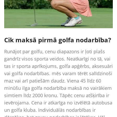
Cik maksā pirmā golfa nodarbība?
Runājot par golfu, cenu diapazons ir ļoti plašs
gandrīz visos sporta veidos. Neatkarīgi no tā, vai
tas ir sporta aprīkojums, golfa apģērbs, aksesuāri
vai golfa nodarbības. mēs varam tērēt salīdzinoši
maz vai arī patiešām daudz. Viena 45 līdz 60
minūšu ilga golfa nodarbība maksā no vairākiem
simtiem līdz 2000 kronu. Tāpēc cenu atšķirība ir
ievērojama. Cena ir atkarīga no izvēlētā autobusa
un golfa kluba. Individuālās nodarbības ir