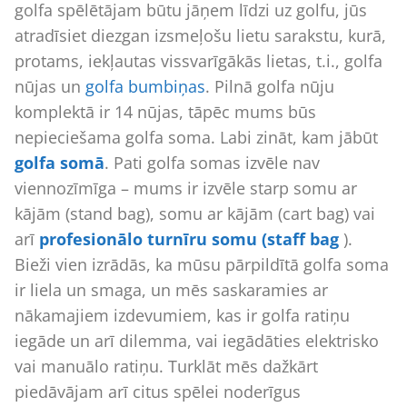
golfa spēlētājam būtu jāņem līdzi uz golfu, jūs
atradīsiet diezgan izsmeļošu lietu sarakstu, kurā,
protams, iekļautas vissvarīgākās lietas, t.i., golfa
nūjas un
golfa bumbiņas
. Pilnā golfa nūju
komplektā ir 14 nūjas, tāpēc mums būs
nepieciešama golfa soma. Labi zināt, kam jābūt
golfa somā
. Pati golfa somas izvēle nav
viennozīmīga – mums ir izvēle starp somu ar
kājām (stand bag), somu ar kājām (cart bag) vai
arī
profesionālo turnīru somu (staff bag
).
Bieži vien izrādās, ka mūsu pārpildītā golfa soma
ir liela un smaga, un mēs saskaramies ar
nākamajiem izdevumiem, kas ir golfa ratiņu
iegāde un arī dilemma, vai iegādāties elektrisko
vai manuālo ratiņu. Turklāt mēs dažkārt
piedāvājam arī citus spēlei noderīgus