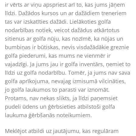
ir vērts ar viņu apspriest arī to, kas jums jāņem
līdzi. Dažādos kursos un ar dažādiem treneriem
tas var izskatīties dažādi. Lielākoties golfa
nodarbības notiek, veicot dažādus atkārtotus
sitienus ar golfa nūju, kas nozīmē, ka nūjas un
bumbiņas ir būtiskas, nevis visdažādākie greznie
golfa piederumi, kas mums ne vienmēr ir
vajadzīgi. Ja jums jau ir golfa inventārs, ņemiet to
līdzi uz golfa nodarbību. Tomēr, ja jums nav sava
golfa aprīkojuma, nevajag izmisumā vilcināties,
jo golfa laukumos to parasti var iznomāt.
Protams, nav nekas slikts, ja līdzi paņemsiet
pudeli ūdens un ģērbsieties atbilstoši golfa
laukuma ģērbšanās noteikumiem.
Meklējot atbildi uz jautājumu, kas regulāram