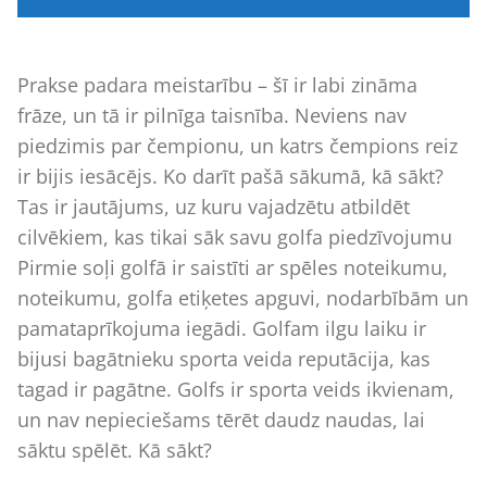
Prakse padara meistarību – šī ir labi zināma
frāze, un tā ir pilnīga taisnība. Neviens nav
piedzimis par čempionu, un katrs čempions reiz
ir bijis iesācējs. Ko darīt pašā sākumā, kā sākt?
Tas ir jautājums, uz kuru vajadzētu atbildēt
cilvēkiem, kas tikai sāk savu golfa piedzīvojumu
Pirmie soļi golfā ir saistīti ar spēles noteikumu,
noteikumu, golfa etiķetes apguvi, nodarbībām un
pamataprīkojuma iegādi. Golfam ilgu laiku ir
bijusi bagātnieku sporta veida reputācija, kas
tagad ir pagātne. Golfs ir sporta veids ikvienam,
un nav nepieciešams tērēt daudz naudas, lai
sāktu spēlēt. Kā sākt?