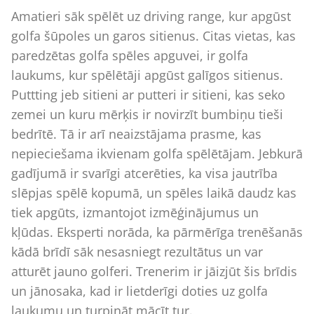
Amatieri sāk spēlēt uz driving range, kur apgūst
golfa šūpoles un garos sitienus. Citas vietas, kas
paredzētas golfa spēles apguvei, ir golfa
laukums, kur spēlētāji apgūst galīgos sitienus.
Puttting jeb sitieni ar putteri ir sitieni, kas seko
zemei un kuru mērķis ir novirzīt bumbiņu tieši
bedrītē. Tā ir arī neaizstājama prasme, kas
nepieciešama ikvienam golfa spēlētājam. Jebkurā
gadījumā ir svarīgi atcerēties, ka visa jautrība
slēpjas spēlē kopumā, un spēles laikā daudz kas
tiek apgūts, izmantojot izmēģinājumus un
kļūdas. Eksperti norāda, ka pārmērīga trenēšanās
kādā brīdī sāk nesasniegt rezultātus un var
atturēt jauno golferi. Trenerim ir jāizjūt šis brīdis
un jānosaka, kad ir lietderīgi doties uz golfa
laukumu un turpināt mācīt tur.