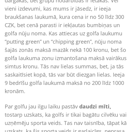
dārgākas, bet grupu nodarbības ir lētākas. Vēl
vieni izdevumi, kas mums ir jāsedz, ir ieeja
braukšanas laukumā, kura cena ir no 50 līdz 300
CZK, bet cenā parasti ir iekļautas bumbiņas un
golfa nūju noma. Kas attiecas uz golfa laukumu
“putting green” un “chipping green”, nūju noma
šajās zonās maksā mazāk nekā 100 kronu, bet šo
golfa laukuma zonu izmantošana maksā vairākus
simtus kronu. Tās nav lielas summas, bet, ja tās
saskaitīsiet kopā, tās var būt diezgan lielas. Ieeja
9 bedrīšu golfa laukumā maksā no 200 līdz 1000
kronām.
Par golfu jau ilgu laiku pastāv
daudzi mīti,
tostarp uzskats, ka golfs ir tikai bagātu cilvēku vai
uzņēmēju sporta veids. Tas nav taisnība, tāpat kā
uzskats, ka šis sporta veids ir garlaicīgs, neprasa