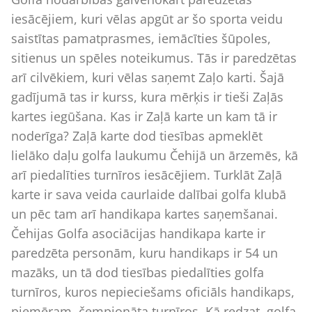
iesācējiem, kuri vēlas apgūt ar šo sporta veidu
saistītas pamatprasmes, iemācīties šūpoles,
sitienus un spēles noteikumus. Tās ir paredzētas
arī cilvēkiem, kuri vēlas saņemt Zaļo karti. Šajā
gadījumā tas ir kurss, kura mērķis ir tieši Zaļās
kartes iegūšana. Kas ir Zaļā karte un kam tā ir
noderīga? Zaļā karte dod tiesības apmeklēt
lielāko daļu golfa laukumu Čehijā un ārzemēs, kā
arī piedalīties turnīros iesācējiem. Turklāt Zaļā
karte ir sava veida caurlaide dalībai golfa klubā
un pēc tam arī handikapa kartes saņemšanai.
Čehijas Golfa asociācijas handikapa karte ir
paredzēta personām, kuru handikaps ir 54 un
mazāks, un tā dod tiesības piedalīties golfa
turnīros, kuros nepieciešams oficiāls handikaps,
piemēram, čempionāta turnīros. Kā redzat, golfa