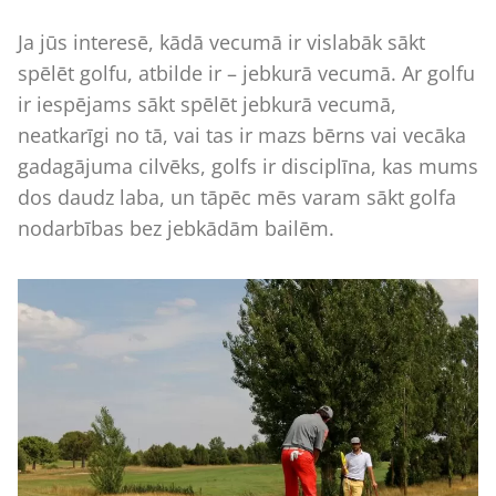
Ja jūs interesē, kādā vecumā ir vislabāk sākt
spēlēt golfu, atbilde ir – jebkurā vecumā. Ar golfu
ir iespējams sākt spēlēt jebkurā vecumā,
neatkarīgi no tā, vai tas ir mazs bērns vai vecāka
gadagājuma cilvēks, golfs ir disciplīna, kas mums
dos daudz laba, un tāpēc mēs varam sākt golfa
nodarbības bez jebkādām bailēm.