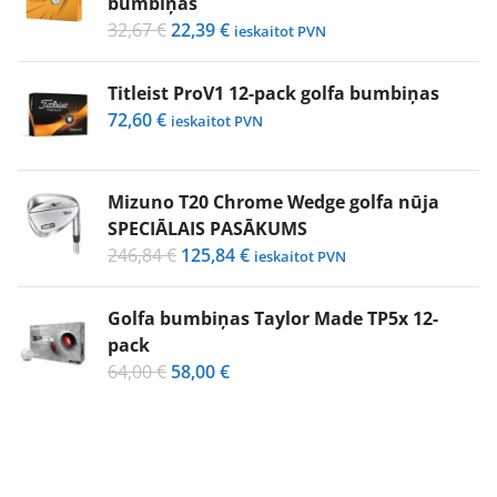
bumbiņas
Original
Current
32,67
€
22,39
€
ieskaitot PVN
price
price
was:
is:
Titleist ProV1 12-pack golfa bumbiņas
32,67 €.
22,39 €.
72,60
€
ieskaitot PVN
Mizuno T20 Chrome Wedge golfa nūja
SPECIĀLAIS PASĀKUMS
Original
Current
246,84
€
125,84
€
ieskaitot PVN
price
price
was:
is:
Golfa bumbiņas Taylor Made TP5x 12-
246,84 €.
125,84 €.
pack
Original
Current
64,00
€
58,00
€
price
price
was:
is:
64,00 €.
58,00 €.