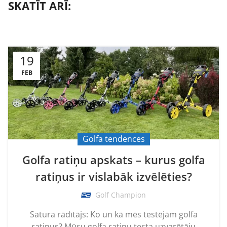
SKATĪT ARĪ:
19
FEB
Golfa tendences
Golfa ratiņu apskats – kurus golfa
ratiņus ir vislabāk izvēlēties?
Golf Champion
Satura rādītājs: Ko un kā mēs testējām golfa
ratiņus? Mūsu golfa ratiņu testa uzvarētāju