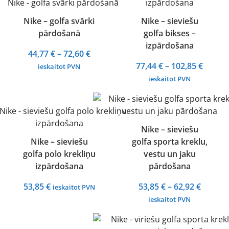
Nike – golfa svārki
Nike – sieviešu
pārdošanā
golfa bikses –
izpārdošana
Price
44,77
€
–
72,60
€
range:
Price
77,44
€
–
102,85
€
ieskaitot PVN
44,77 €
range:
ieskaitot PVN
through
77,44 
72,60 €
throu
102,85
Nike – sieviešu
Nike – sieviešu
golfa sporta kreklu,
golfa polo krekliņu
vestu un jaku
izpārdošana
pārdošana
Price
53,85
€
53,85
€
–
62,92
€
ieskaitot PVN
range:
ieskaitot PVN
53,85 €
throug