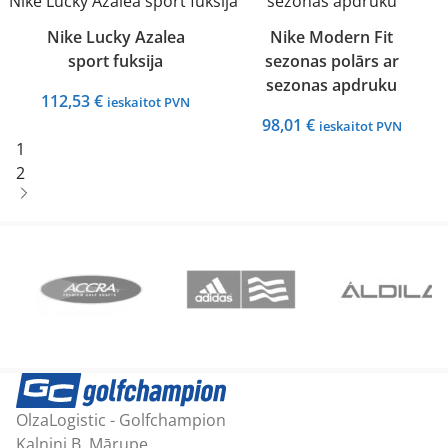
Nike Lucky Azalea
Nike Modern Fit
sport fuksija
sezonas polārs ar
sezonas apdruku
112,53
€
ieskaitot PVN
98,01
€
ieskaitot PVN
1
2
OlzaLogistic - Golfchampion
Kalniņi B, Mārupe,