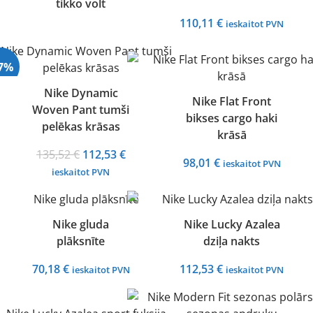
tikko volt
110,11
€
ieskaitot PVN
17%
Nike Dynamic
Nike Flat Front
Woven Pant tumši
bikses cargo haki
pelēkas krāsas
krāsā
Original
Current
135,52
€
112,53
€
98,01
€
ieskaitot PVN
price
price
ieskaitot PVN
was:
is:
135,52 €.
112,53 €.
Nike gluda
Nike Lucky Azalea
plāksnīte
dziļa nakts
70,18
€
112,53
€
ieskaitot PVN
ieskaitot PVN