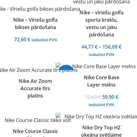
62,92 €
Nike – vīriešu golfa
Nike – Vīriešu golfa
sporta kreklu,
bikses pārdošana
vestu un jaku
pārdošana
72,60
€
ieskaitot PVN
Price
44,77
€
–
156,09
€
range:
ieskaitot PVN
44,77 
throu
-18%
156,09
Nike Core Base
Nike Air Zoom
Layer melns
Accurate tīrs
platīns
Original
Current
72,60
€
59,90
€
price
price
ieskaitot PVN
was:
is:
72,60 €.
59,90 €.
Nike Dry Top HZ
Nike Course Classic
okeāna svētlaime