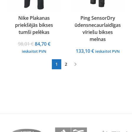
Nike Plakanas
Ping SensorDry
priekšējās bikses
ūdensnecaurlaidīgas
tumši pelēkas
vīriešu bikses
melnas
Original
Current
98,01
€
84,70
€
price
price
133,10
€
ieskaitot PVN
ieskaitot PVN
was:
is:
1
2
98,01 €.
84,70 €.