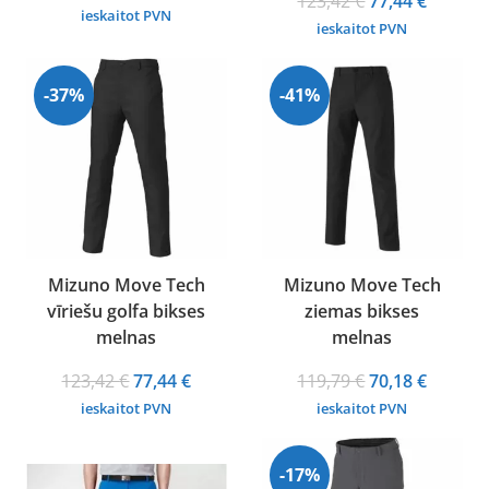
123,42
€
77,44
€
price
price
ieskaitot PVN
price
price
ieskaitot PVN
was:
is:
was:
is:
119,79 €.
98,01 €.
123,42 €.
77,44 €.
-37%
-41%
Mizuno Move Tech
Mizuno Move Tech
vīriešu golfa bikses
ziemas bikses
melnas
melnas
Original
Current
Original
Curren
123,42
€
77,44
€
119,79
€
70,18
€
price
price
price
price
ieskaitot PVN
ieskaitot PVN
was:
is:
was:
is:
123,42 €.
77,44 €.
119,79 €.
70,18 €.
-17%