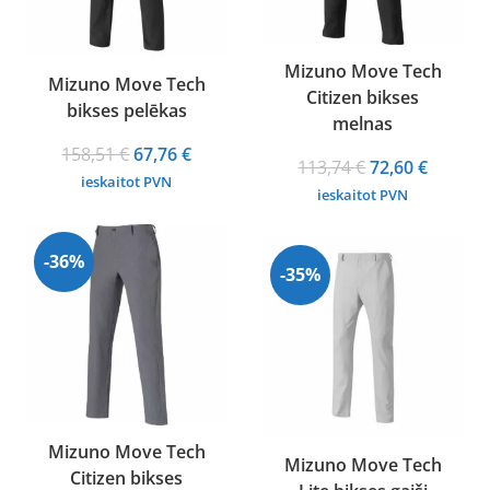
Mizuno Move Tech
Mizuno Move Tech
Citizen bikses
bikses pelēkas
melnas
Original
Current
158,51
€
67,76
€
Original
Curren
113,74
€
72,60
€
price
price
ieskaitot PVN
price
price
ieskaitot PVN
was:
is:
was:
is:
158,51 €.
67,76 €.
113,74 €.
72,60 €.
-36%
-35%
Mizuno Move Tech
Mizuno Move Tech
Citizen bikses