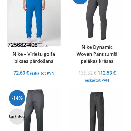
Nike Dynamic
Nike – Vīriešu golfa
Woven Pant tumši
bikses pārdošana
pelēkas krāsas
Original
Curren
72,60
€
135,52
€
112,53
€
ieskaitot PVN
price
price
ieskaitot PVN
was:
is:
135,52 €.
112,53 
-14%
Izpārdots