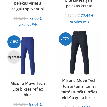
Lite bikses gaiši
pelēkas vīriešu
pelēkas krāsas
ceļgalu spilventiņi
Original
Curren
119,79
€
77,44
€
Original
Current
113,74
€
72,60
€
price
price
ieskaitot PVN
price
price
ieskaitot PVN
was:
is:
was:
is:
119,79 €.
77,44 €.
113,74 €.
72,60 €.
-37%
-18%
Izpārdots
Mizuno Move Tech
Mizuno Move Tech
tumši tumši tumši
Lite bikses reflex
tumši tumši tumšas
blue
vīriešu golfa bikses
Original
Current
119,79
€
98,01
€
Original
Curren