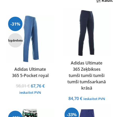
Rādīt
-31%
Izpārdots
Adidas Ultimate
Adidas Ultimate
365 Zeķbikses
365 5-Pocket royal
tumši tumši tumši
tumši tumšsarkanā
Original
Current
98,01
€
67,76
€
krāsā
price
price
ieskaitot PVN
was:
is:
84,70
€
ieskaitot PVN
98,01 €.
67,76 €.
-33%