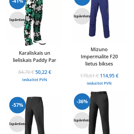
-41%
Izpārdots
Izpārdots
Mizuno
Karaliskais un
Impermalite F20
lieliskais Paddy Par
lietus bikses
Original
Current
84,70
€
50,22
€
Original
Curren
170,61
€
114,95
€
price
price
ieskaitot PVN
price
price
ieskaitot PVN
was:
is:
was:
is:
84,70 €.
50,22 €.
170,61 €.
114,95 
-36%
-57%
Izpārdots
Izpārdots