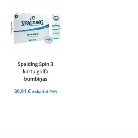
30,86 €.
27,23 €.
36,91 €.
21,78 €.
Spalding Spin 3
kārtu golfa
bumbiņas
36,91
€
ieskaitot PVN