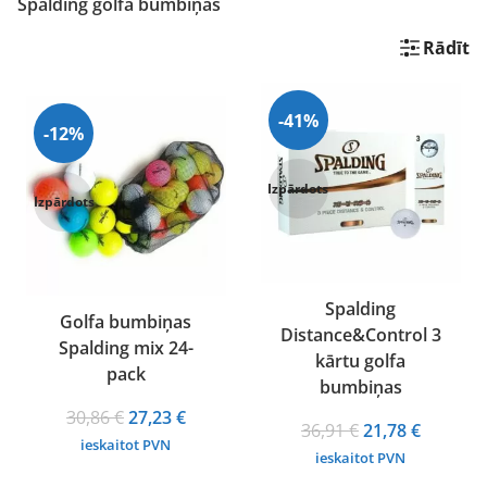
Spalding golfa bumbiņas
Rādīt
-41%
-12%
Izpārdots
Izpārdots
Spalding
Golfa bumbiņas
Distance&Control 3
Spalding mix 24-
kārtu golfa
pack
bumbiņas
Original
Current
30,86
€
27,23
€
Original
Current
36,91
€
21,78
€
price
price
ieskaitot PVN
price
price
ieskaitot PVN
was:
is:
was:
is: