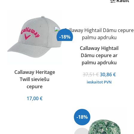
Rādīt
-18%
Callaway Hightail
Dāmu cepure ar
Izpārdots
palmu apdruku
Callaway Heritage
Original
Current
37,51
€
30,86
€
Twill sieviešu
price
price
ieskaitot PVN
cepure
was:
is:
37,51 €.
30,86 €.
17,00
€
-18%