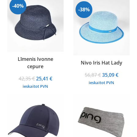
50,22 €.
36,91 €.
-40%
-38%
Līmenis Ivonne
Nivo Iris Hat Lady
cepure
Original
Current
56,87
€
35,09
€
Original
Current
42,35
€
25,41
€
price
price
ieskaitot PVN
price
price
ieskaitot PVN
was:
is:
was:
is:
56,87 €.
35,09 €.
42,35 €.
25,41 €.