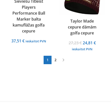
Sieviešu Titleist
Players
Performance Ball
Marker balta
Taylor Made
kamuflāžas golfa
cepure dāmām
cepure
golfa cepure
37,51
€
ieskaitot PVN
Original
Current
27,23
€
24,81
€
price
price
ieskaitot PVN
was:
is:
1
2
27,23 €.
24,81 €.