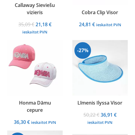
Callaway Sieviešu
vizieris
Cobra Clip Visor
Original
Current
35,09
€
21,18
€
24,81
€
ieskaitot PVN
price
price
ieskaitot PVN
was:
is:
35,09 €.
21,18 €.
-27%
Honma Dāmu
Līmenis Ilyssa Visor
cepure
Original
Current
50,22
€
36,91
€
price
price
36,30
€
ieskaitot PVN
ieskaitot PVN
was:
is: