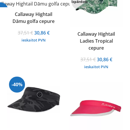
Izpārdots
18%
Callaway Hightail
Dāmu golfa cepure
Original
Current
37,51
€
30,86
€
Callaway Hightail
price
price
ieskaitot PVN
Ladies Tropical
was:
is:
cepure
37,51 €.
30,86 €.
Original
Current
37,51
€
30,86
€
price
price
ieskaitot PVN
was:
is:
37,51 €.
30,86 €.
-40%