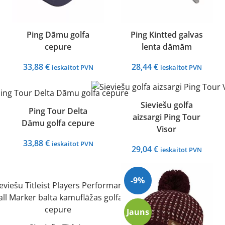
Ping Dāmu golfa
Ping Kintted galvas
cepure
lenta dāmām
33,88
€
28,44
€
ieskaitot PVN
ieskaitot PVN
Sieviešu golfa
Ping Tour Delta
aizsargi Ping Tour
Dāmu golfa cepure
Visor
33,88
€
ieskaitot PVN
29,04
€
ieskaitot PVN
-9%
Jauns