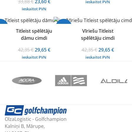
Original
Current
price
price
33,88
€
23,60
€
ieskaitot PVN
price
price
was:
is:
ieskaitot PVN
was:
is:
33,88 €.
23,60 €.
33,88 €.
23,60 €.
30%
-30%
Titleist spēlētāju
Vīriešu Titleist
dāmu cimdi
spēlētāju cimdi
Original
Current
Original
Current
42,35
€
29,65
€
42,35
€
29,65
€
price
price
price
price
ieskaitot PVN
ieskaitot PVN
was:
is:
was:
is:
42,35 €.
29,65 €.
42,35 €.
29,65 €.
OlzaLogistic - Golfchampion
Kalniņi B, Mārupe,