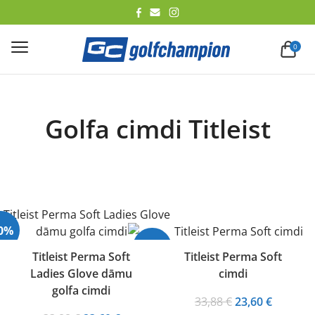
lēt
0
Golfa cimdi Titleist
30%
-30%
Titleist Perma Soft
Titleist Perma Soft
Ladies Glove dāmu
cimdi
golfa cimdi
Original
Current
33,88
€
23,60
€