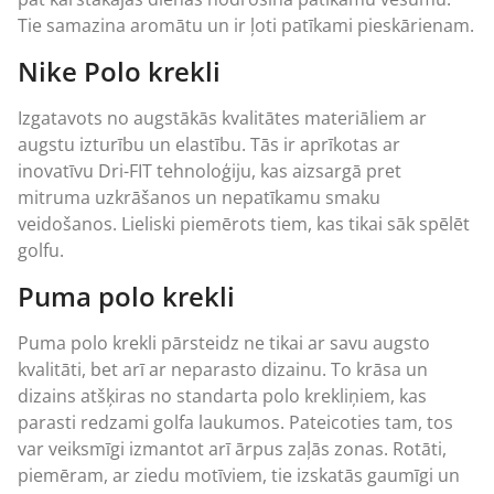
Tie samazina aromātu un ir ļoti patīkami pieskārienam.
Nike Polo krekli
Izgatavots no augstākās kvalitātes materiāliem ar
augstu izturību un elastību. Tās ir aprīkotas ar
inovatīvu Dri-FIT tehnoloģiju, kas aizsargā pret
mitruma uzkrāšanos un nepatīkamu smaku
veidošanos. Lieliski piemērots tiem, kas tikai sāk spēlēt
golfu.
Puma polo krekli
Puma polo krekli pārsteidz ne tikai ar savu augsto
kvalitāti, bet arī ar neparasto dizainu. To krāsa un
dizains atšķiras no standarta polo krekliņiem, kas
parasti redzami golfa laukumos. Pateicoties tam, tos
var veiksmīgi izmantot arī ārpus zaļās zonas. Rotāti,
piemēram, ar ziedu motīviem, tie izskatās gaumīgi un