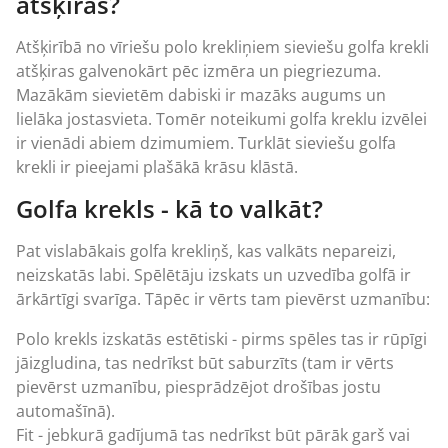
atšķiras?
Atšķirībā no vīriešu polo krekliņiem sieviešu golfa krekli
atšķiras galvenokārt pēc izmēra un piegriezuma.
Mazākām sievietēm dabiski ir mazāks augums un
lielāka jostasvieta. Tomēr noteikumi golfa kreklu izvēlei
ir vienādi abiem dzimumiem. Turklāt sieviešu golfa
krekli ir pieejami plašākā krāsu klāstā.
Golfa krekls - kā to valkāt?
Pat vislabākais golfa krekliņš, kas valkāts nepareizi,
neizskatās labi. Spēlētāju izskats un uzvedība golfā ir
ārkārtīgi svarīga. Tāpēc ir vērts tam pievērst uzmanību:
Polo krekls izskatās estētiski - pirms spēles tas ir rūpīgi
jāizgludina, tas nedrīkst būt saburzīts (tam ir vērts
pievērst uzmanību, piesprādzējot drošības jostu
automašīnā).
Fit - jebkurā gadījumā tas nedrīkst būt pārāk garš vai