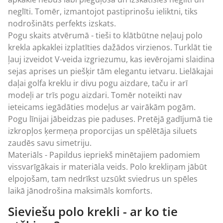
neglīti. Tomēr, izmantojot pastiprinošu ieliktni, tiks
nodrošināts perfekts izskats.
Pogu skaits atvērumā - tieši to klātbūtne neļauj polo
krekla apkaklei izplatīties dažādos virzienos. Turklāt tie
ļauj izveidot V-veida izgriezumu, kas ievērojami slaidina
sejas aprises un piešķir tām elegantu ietvaru. Lielākajai
daļai golfa kreklu ir divu pogu aizdare, taču ir arī
modeļi ar trīs pogu aizdari. Tomēr noteikti nav
ieteicams iegādāties modeļus ar vairākām pogām.
Pogu līnijai jābeidzas pie paduses. Pretējā gadījumā tie
izkropļos ķermeņa proporcijas un spēlētāja siluets
zaudēs savu simetriju.
Materiāls - Papildus iepriekš minētajiem padomiem
vissvarīgākais ir materiāla veids. Polo krekliņam jābūt
elpojošam, tam nedrīkst uzsūkt sviedrus un spēles
laikā jānodrošina maksimāls komforts.
Sieviešu polo krekli - ar ko tie