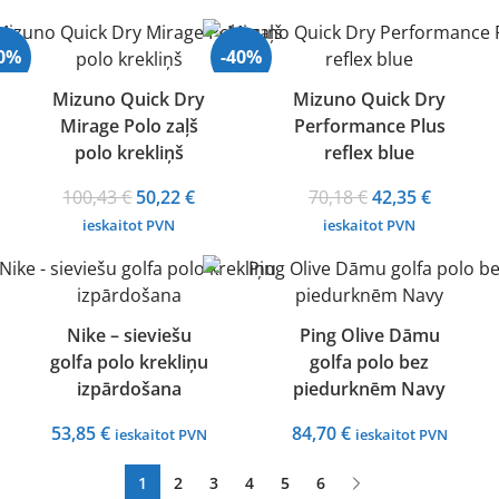
was:
is:
95,59 €.
65,34 €.
95,59 €.
65,34 €.
50%
-40%
Mizuno Quick Dry
Mizuno Quick Dry
Mirage Polo zaļš
Performance Plus
Izpārdots
polo krekliņš
reflex blue
Original
Current
Original
Current
100,43
€
50,22
€
70,18
€
42,35
€
price
price
price
price
ieskaitot PVN
ieskaitot PVN
was:
is:
was:
is:
100,43 €.
50,22 €.
70,18 €.
42,35 €.
Nike – sieviešu
Ping Olive Dāmu
golfa polo krekliņu
golfa polo bez
izpārdošana
piedurknēm Navy
53,85
€
84,70
€
ieskaitot PVN
ieskaitot PVN
1
2
3
4
5
6