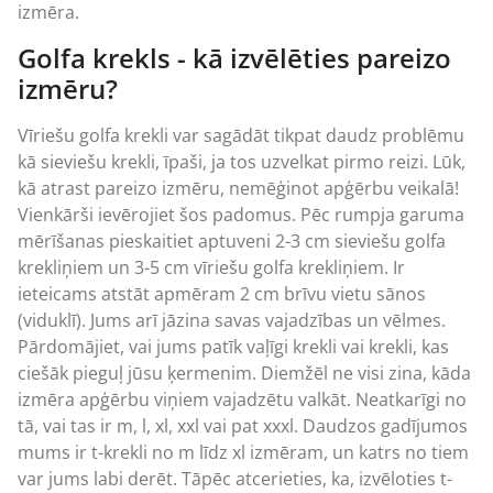
izmēra.
Golfa krekls - kā izvēlēties pareizo
izmēru?
Vīriešu golfa krekli var sagādāt tikpat daudz problēmu
kā sieviešu krekli, īpaši, ja tos uzvelkat pirmo reizi. Lūk,
kā atrast pareizo izmēru, nemēģinot apģērbu veikalā!
Vienkārši ievērojiet šos padomus. Pēc rumpja garuma
mērīšanas pieskaitiet aptuveni 2-3 cm sieviešu golfa
krekliņiem un 3-5 cm vīriešu golfa krekliņiem. Ir
ieteicams atstāt apmēram 2 cm brīvu vietu sānos
(viduklī). Jums arī jāzina savas vajadzības un vēlmes.
Pārdomājiet, vai jums patīk vaļīgi krekli vai krekli, kas
ciešāk pieguļ jūsu ķermenim. Diemžēl ne visi zina, kāda
izmēra apģērbu viņiem vajadzētu valkāt. Neatkarīgi no
tā, vai tas ir m, l, xl, xxl vai pat xxxl. Daudzos gadījumos
mums ir t-krekli no m līdz xl izmēram, un katrs no tiem
var jums labi derēt. Tāpēc atcerieties, ka, izvēloties t-