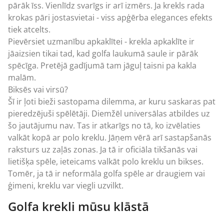
pārāk īss. Vienlīdz svarīgs ir arī izmērs. Ja krekls rada
krokas pāri jostasvietai - viss apģērba elegances efekts
tiek atcelts.
Pievērsiet uzmanību apkaklītei - krekla apkaklīte ir
jāaizsien tikai tad, kad golfa laukumā saule ir pārāk
spēcīga. Pretējā gadījumā tam jāguļ taisni pa kakla
malām.
Biksēs vai virsū?
Šī ir ļoti bieži sastopama dilemma, ar kuru saskaras pat
pieredzējuši spēlētāji. Diemžēl universālas atbildes uz
šo jautājumu nav. Tas ir atkarīgs no tā, ko izvēlaties
valkāt kopā ar polo kreklu. Jāņem vērā arī sastapšanās
raksturs uz zaļās zonas. Ja tā ir oficiāla tikšanās vai
lietišķa spēle, ieteicams valkāt polo kreklu un bikses.
Tomēr, ja tā ir neformāla golfa spēle ar draugiem vai
ģimeni, kreklu var viegli uzvilkt.
Golfa krekli mūsu klāstā