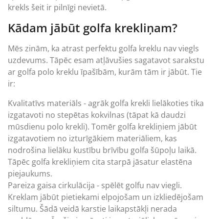
krekls šeit ir pilnīgi nevietā.
Kādam jābūt golfa krekliņam?
Mēs zinām, ka atrast perfektu golfa kreklu nav viegls
uzdevums. Tāpēc esam atļāvušies sagatavot sarakstu
ar golfa polo kreklu īpašībām, kurām tām ir jābūt. Tie
ir:
Kvalitatīvs materiāls - agrāk golfa krekli lielākoties tika
izgatavoti no stepētas kokvilnas (tāpat kā daudzi
mūsdienu polo krekli). Tomēr golfa krekliņiem jābūt
izgatavotiem no izturīgākiem materiāliem, kas
nodrošina lielāku kustību brīvību golfa šūpoļu laikā.
Tāpēc golfa krekliņiem cita starpā jāsatur elastēna
piejaukums.
Pareiza gaisa cirkulācija - spēlēt golfu nav viegli.
Kreklam jābūt pietiekami elpojošam un izkliedējošam
siltumu. Šādā veidā karstie laikapstākļi nerada