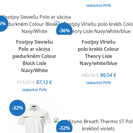
price
price
ieskaitot PVN
was:
is:
117,37 €.
87,12 €.
26%
-36%
Footjoy Sieviešu
Footjoy Vīriešu
Polo ar vāciņa
polo krekls Colour
piedurknēm Colour
Theory Lisle
Block Lisle
Navy/white/blue
Navy/White
Original
Curren
140,36
€
89,54
€
Original
Current
price
price
117,37
€
87,12
€
ieskaitot PVN
price
price
was:
is:
ieskaitot PVN
was:
is:
140,36 €.
89,54 €.
117,37 €.
87,12 €.
-32%
-32%