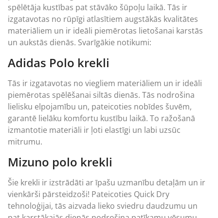
spēlētāja kustības pat stāvāko šūpoļu laikā. Tās ir
izgatavotas no rūpīgi atlasītiem augstākās kvalitātes
materiāliem un ir ideāli piemērotas lietošanai karstās
un aukstās dienās. Svarīgākie notikumi:
Adidas Polo krekli
Tās ir izgatavotas no viegliem materiāliem un ir ideāli
piemērotas spēlēšanai siltās dienās. Tās nodrošina
lielisku elpojamību un, pateicoties nobīdes šuvēm,
garantē lielāku komfortu kustību laikā. To ražošanā
izmantotie materiāli ir ļoti elastīgi un labi uzsūc
mitrumu.
Mizuno polo krekli
Šie krekli ir izstrādāti ar īpašu uzmanību detaļām un ir
vienkārši pārsteidzoši! Pateicoties Quick Dry
tehnoloģijai, tās aizvada lieko sviedru daudzumu un
pat karstākajās dienās nodrošina patīkamu vēsumu.