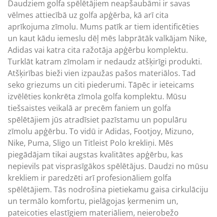
Daudziem golfa spēlētājiem neapšaubāmi ir savas
vēlmes attiecībā uz golfa apģērba, kā arī cita
aprīkojuma zīmolu. Mums patīk ar tiem identificēties
un kaut kādu iemeslu dēļ mēs labprātāk valkājam Nike,
Adidas vai katra cita ražotāja apģērbu komplektu.
Turklāt katram zīmolam ir nedaudz atšķirīgi produkti.
Atšķirības bieži vien izpaužas pašos materiālos. Tad
seko griezums un citi piederumi. Tāpēc ir ieteicams
izvēlēties konkrēta zīmola golfa komplektu. Mūsu
tiešsaistes veikalā ar precēm faniem un golfa
spēlētājiem jūs atradīsiet pazīstamu un populāru
zīmolu apģērbu. To vidū ir Adidas, Footjoy, Mizuno,
Nike, Puma, Sligo un Titleist Polo krekliņi. Mēs
piegādājam tikai augstas kvalitātes apģērbu, kas
nepievils pat visprasīgākos spēlētājus. Daudzi no mūsu
krekliem ir paredzēti arī profesionāliem golfa
spēlētājiem. Tās nodrošina pietiekamu gaisa cirkulāciju
un termālo komfortu, pielāgojas ķermenim un,
pateicoties elastīgiem materiāliem, neierobežo