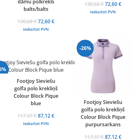
dāmu polkrekls
Original
Curren
130,68
€
72,60
€
balts/balts
price
price
ieskaitot PVN
was:
is:
Original
Current
130,68
€
72,60
€
130,68 €.
72,60 €.
price
price
ieskaitot PVN
was:
is:
130,68 €.
72,60 €.
-26%
26%
Footjoy Sieviešu
golfa polo krekliņš
Colour Block Pique
Footjoy Sieviešu
blue
golfa polo krekliņš
Original
Current
117,37
€
87,12
€
Colour Block Pique
price
price
ieskaitot PVN
purpursarkans
was:
is:
Original
Curren
117,37
€
87,12
€
117,37 €.
87,12 €.