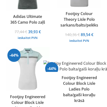
Footjoy Colour
Adidas Ultimate
Theory Lisle Polo
365 Camo Polo zaļš
sarkans/balts/pelēks
Original
Current
77,44
€
39,93
€
Original
Curren
140,36
€
89,54
€
price
price
ieskaitot PVN
price
price
ieskaitot PVN
was:
is:
was:
is:
77,44 €.
39,93 €.
140,36 €.
89,54 €.
-44%
-44%
Footjoy Engineered
Colour Block Lisle
Ladies Polo
balta/gaiši koraļļu
Footjoy Engineered
krāsā
Colour Block Lisle