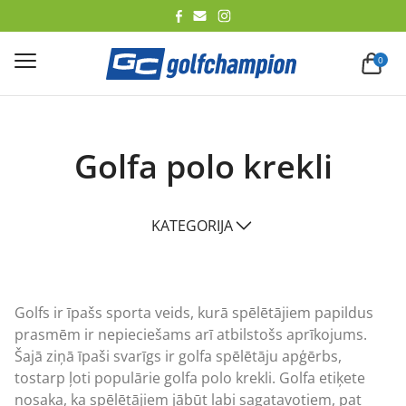
lēt
0
Golfa polo krekli
KATEGORIJA
Golfs ir īpašs sporta veids, kurā spēlētājiem papildus
prasmēm ir nepieciešams arī atbilstošs aprīkojums.
Šajā ziņā īpaši svarīgs ir golfa spēlētāju apģērbs,
tostarp ļoti populārie golfa polo krekli. Golfa etiķete
nosaka, ka spēlētājiem jābūt labi sagatavotiem, pat