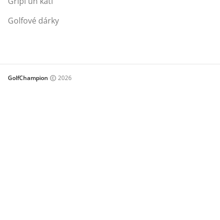
Gripi un kati
Golfové dárky
GolfChampion
2026