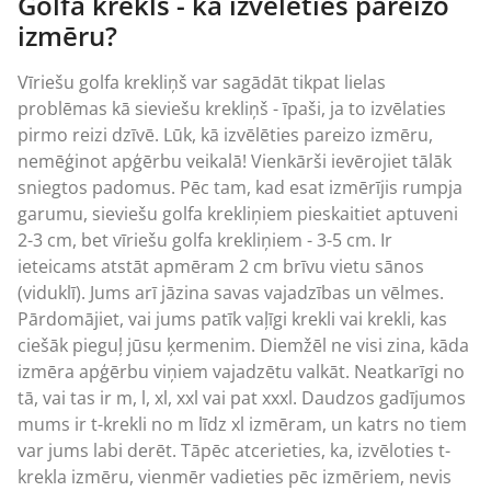
Golfa krekls - kā izvēlēties pareizo
izmēru?
Vīriešu golfa krekliņš var sagādāt tikpat lielas
problēmas kā sieviešu krekliņš - īpaši, ja to izvēlaties
pirmo reizi dzīvē. Lūk, kā izvēlēties pareizo izmēru,
nemēģinot apģērbu veikalā! Vienkārši ievērojiet tālāk
sniegtos padomus. Pēc tam, kad esat izmērījis rumpja
garumu, sieviešu golfa krekliņiem pieskaitiet aptuveni
2-3 cm, bet vīriešu golfa krekliņiem - 3-5 cm. Ir
ieteicams atstāt apmēram 2 cm brīvu vietu sānos
(viduklī). Jums arī jāzina savas vajadzības un vēlmes.
Pārdomājiet, vai jums patīk vaļīgi krekli vai krekli, kas
ciešāk pieguļ jūsu ķermenim. Diemžēl ne visi zina, kāda
izmēra apģērbu viņiem vajadzētu valkāt. Neatkarīgi no
tā, vai tas ir m, l, xl, xxl vai pat xxxl. Daudzos gadījumos
mums ir t-krekli no m līdz xl izmēram, un katrs no tiem
var jums labi derēt. Tāpēc atcerieties, ka, izvēloties t-
krekla izmēru, vienmēr vadieties pēc izmēriem, nevis