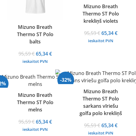
Mizuno Breath
Thermo ST Polo
krekliņš violets
Mizuno Breath
Original
Current
95,59
€
65,34
€
Thermo ST Polo
price
price
ieskaitot PVN
balts
was:
is:
Original
Current
95,59
€
65,34
€
95,59 €.
65,34 €.
price
price
ieskaitot PVN
was:
is:
95,59 €.
65,34 €.
-32%
32%
Mizuno Breath
Mizuno Breath
Thermo ST Polo
Thermo ST Polo
sarkans vīriešu
melns
golfa polo krekliņš
Original
Current
95,59
€
65,34
€
Original
Current
95,59
€
65,34
€
price
price
ieskaitot PVN
price
price
ieskaitot PVN
was:
is: