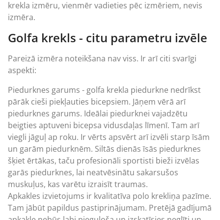
krekla izmēru, vienmēr vadieties pēc izmēriem, nevis
izmēra.
Golfa krekls - citu parametru izvēle
Pareizā izmēra noteikšana nav viss. Ir arī citi svarīgi
aspekti:
Piedurknes garums - golfa krekla piedurkne nedrīkst
pārāk cieši piekļauties bicepsiem. Jāņem vērā arī
piedurknes garums. Ideālai piedurknei vajadzētu
beigties aptuveni bicepsa vidusdaļas līmenī. Tam arī
viegli jāguļ ap roku. Ir vērts apsvērt arī izvēli starp īsām
un garām piedurknēm. Siltās dienās īsās piedurknes
šķiet ērtākas, taču profesionāli sportisti bieži izvēlas
garās piedurknes, lai neatvēsinātu sakarsušos
muskuļus, kas varētu izraisīt traumas.
Apkakles izvietojums ir kvalitatīva polo krekliņa pazīme.
Tam jābūt papildus pastiprinājumam. Pretējā gadījumā
apkakle nebūs labi pieguļoša un izskatīsies neglīti un