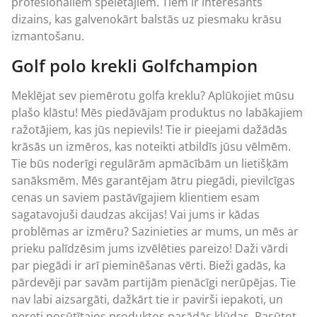
profesionāliem spēlētājiem. Tiem ir interesants
dizains, kas galvenokārt balstās uz piesmaku krāsu
izmantošanu.
Golf polo krekli Golfchampion
Meklējat sev piemērotu golfa kreklu? Aplūkojiet mūsu
plašo klāstu! Mēs piedāvājam produktus no labākajiem
ražotājiem, kas jūs nepievils! Tie ir pieejami dažādās
krāsās un izmēros, kas noteikti atbildīs jūsu vēlmēm.
Tie būs noderīgi regulārām apmācībām un lietišķām
sanāksmēm. Mēs garantējam ātru piegādi, pievilcīgas
cenas un saviem pastāvīgajiem klientiem esam
sagatavojuši daudzas akcijas! Vai jums ir kādas
problēmas ar izmēru? Sazinieties ar mums, un mēs ar
prieku palīdzēsim jums izvēlēties pareizo! Daži vārdi
par piegādi ir arī pieminēšanas vērti. Bieži gadās, ka
pārdevēji par savām partijām pienācīgi nerūpējas. Tie
nav labi aizsargāti, dažkārt tie ir pavirši iepakoti, un
nereti nosūtītajos produktos parādās kļūdas. Pasūtot