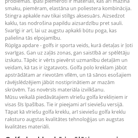
problēmas. Īpaši piemēroti ir materiāli, kas arī mazina
smaku, piemēram, elastāna un poliestera kombinācija.
Stingra apkakle nav tikai stilīgs aksesuārs. Aizsedzot
kaklu, tas nodrošina papildu aizsardzību pret sauli.
Svarīgi ir arī, lai uz augstu apkakli būtu poga, kas
palielina tās elpojamību.
Rūpīga apdare - golfs ir sporta veids, kurā detaļas ir ļoti
svarīgas. Gan uz zaļās zonas, gan saistībā ar spēlētāju
izskatu. Tāpēc ir vērts pievērst uzmanību detaļām un
veidam, kā tas ir izgatavots. Golfa polo kreklam jābūt
apstrādātam ar rievotām vīlēm, un tā sānos esošajiem
rāvējslēdzējiem jābūt nostiprinātiem ar mazām
skrūvēm. Tas novērsīs materiāla izvilkšanu.
Mūsu veikalā piedāvātajiem vīriešu golfa krekliņiem ir
visas šīs īpašības. Tie ir pieejami arī sieviešu versijā.
Tāpat kā vīriešu golfa kreklu, arī sieviešu golfa kreklu
raksturo augstas kvalitātes tehnoloģijas un augstas
kvalitātes materiāli.