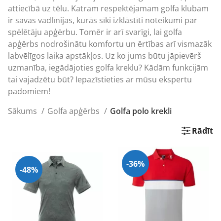
attiecībā uz tēlu. Katram respektējamam golfa klubam
ir savas vadlīnijas, kurās sīki izklāstīti noteikumi par
spēlētāju apģērbu. Tomēr ir arī svarīgi, lai golfa
apģērbs nodrošinātu komfortu un ērtības arī vismazāk
labvēlīgos laika apstākļos. Uz ko jums būtu jāpievērš
uzmanība, iegādājoties golfa kreklu? Kādām funkcijām
tai vajadzētu būt? Iepazīstieties ar mūsu ekspertu
padomiem!
Sākums
Golfa apģērbs
Golfa polo krekli
Rādīt
-36%
-48%