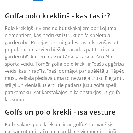
Golfa polo krekliņš - kas tas ir?
Polo krekliņš ir viens no būtiskākajiem aprīkojuma
elementiem, kas nedrīkst iztrūkt golfa spēlētāja
garderobē. Pēdējās desmitgadēs tās ir kļuvušas ļoti
populāras un arvien biežāk parādās pat to cilvēku
garderobē, kuriem nav nekāda sakara ar šo cēlo
sporta veidu. Tomēr golfa polo krekli ir īpašs apģērba
veids, kas ir radīts, īpaši domājot par spēlētāju. Tāpēc
mūsu veikala piedāvājumā to nevarēja trūkt. Eleganti,
stilīgi un vienlaikus ērti, tie padarīs jūsu golfa spēli
patīkamāku. Pat karstākajos laika apstākļos uz golfa
laukuma.
Golfs un polo krekli - īsa vēsture
Kāds sakars polo kreklam ir ar golfu? Tas var šķist
pašsaprotami, taču polo krekli ne vienmēr ir bijuši