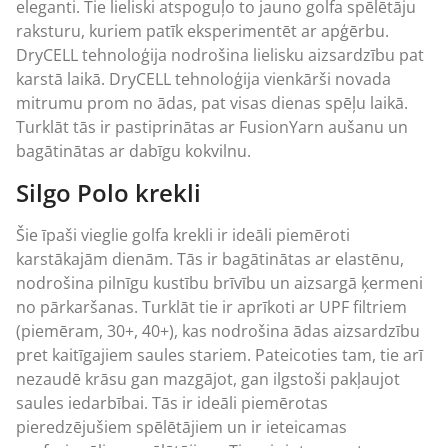
eleganti. Tie lieliski atspoguļo to jauno golfa spēlētāju
raksturu, kuriem patīk eksperimentēt ar apģērbu.
DryCELL tehnoloģija nodrošina lielisku aizsardzību pat
karstā laikā. DryCELL tehnoloģija vienkārši novada
mitrumu prom no ādas, pat visas dienas spēļu laikā.
Turklāt tās ir pastiprinātas ar FusionYarn aušanu un
bagātinātas ar dabīgu kokvilnu.
Silgo Polo krekli
Šie īpaši vieglie golfa krekli ir ideāli piemēroti
karstākajām dienām. Tās ir bagātinātas ar elastēnu,
nodrošina pilnīgu kustību brīvību un aizsargā ķermeni
no pārkaršanas. Turklāt tie ir aprīkoti ar UPF filtriem
(piemēram, 30+, 40+), kas nodrošina ādas aizsardzību
pret kaitīgajiem saules stariem. Pateicoties tam, tie arī
nezaudē krāsu gan mazgājot, gan ilgstoši pakļaujot
saules iedarbībai. Tās ir ideāli piemērotas
pieredzējušiem spēlētājiem un ir ieteicamas