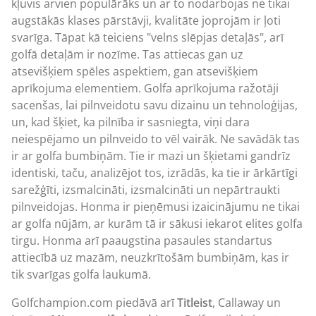
kļuvis arvien populārāks un ar to nodarbojas ne tikai
augstākās klases pārstāvji, kvalitāte joprojām ir ļoti
svarīga. Tāpat kā teiciens "velns slēpjas detaļās", arī
golfā detaļām ir nozīme. Tas attiecas gan uz
atsevišķiem spēles aspektiem, gan atsevišķiem
aprīkojuma elementiem. Golfa aprīkojuma ražotāji
sacenšas, lai pilnveidotu savu dizainu un tehnoloģijas,
un, kad šķiet, ka pilnība ir sasniegta, viņi dara
neiespējamo un pilnveido to vēl vairāk. Ne savādāk tas
ir ar golfa bumbiņām. Tie ir mazi un šķietami gandrīz
identiski, taču, analizējot tos, izrādās, ka tie ir ārkārtīgi
sarežģīti, izsmalcināti, izsmalcināti un nepārtraukti
pilnveidojas. Honma ir pieņēmusi izaicinājumu ne tikai
ar golfa nūjām, ar kurām tā ir sākusi iekarot elites golfa
tirgu. Honma arī paaugstina pasaules standartus
attiecībā uz mazām, neuzkrītošām bumbiņām, kas ir
tik svarīgas golfa laukumā.
Golfchampion.com piedāvā arī
Titleist
, Callaway un