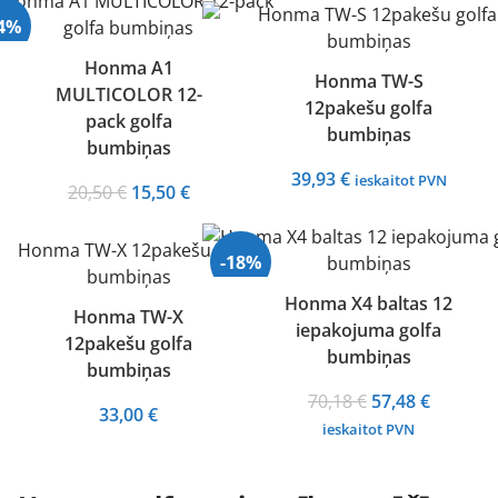
24%
Honma A1
Honma TW-S
MULTICOLOR 12-
rdots
12pakešu golfa
pack golfa
bumbiņas
bumbiņas
39,93
€
ieskaitot PVN
Original
Current
20,50
€
15,50
€
price
price
was:
is:
-18%
20,50 €.
15,50 €.
Honma X4 baltas 12
Honma TW-X
iepakojuma golfa
Izpārdots
12pakešu golfa
bumbiņas
bumbiņas
Original
Current
70,18
€
57,48
€
33,00
€
price
price
ieskaitot PVN
was:
is:
70,18 €.
57,48 €.