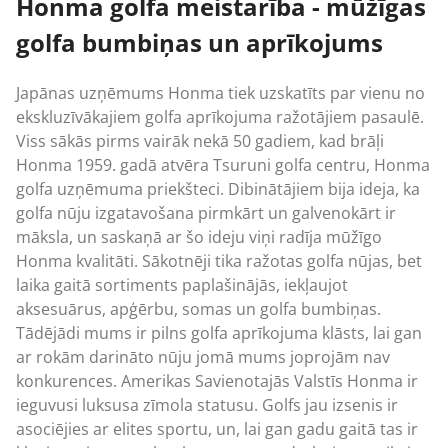
Honma golfa meistarība - mūžīgas
golfa bumbiņas un aprīkojums
Japānas uzņēmums Honma tiek uzskatīts par vienu no
ekskluzīvākajiem golfa aprīkojuma ražotājiem pasaulē.
Viss sākās pirms vairāk nekā 50 gadiem, kad brāļi
Honma 1959. gadā atvēra Tsuruni golfa centru, Honma
golfa uzņēmuma priekšteci. Dibinātājiem bija ideja, ka
golfa nūju izgatavošana pirmkārt un galvenokārt ir
māksla, un saskaņā ar šo ideju viņi radīja mūžīgo
Honma kvalitāti. Sākotnēji tika ražotas golfa nūjas, bet
laika gaitā sortiments paplašinājās, iekļaujot
aksesuārus, apģērbu, somas un golfa bumbiņas.
Tādējādi mums ir pilns golfa aprīkojuma klāsts, lai gan
ar rokām darināto nūju jomā mums joprojām nav
konkurences. Amerikas Savienotajās Valstīs Honma ir
ieguvusi luksusa zīmola statusu. Golfs jau izsenis ir
asociējies ar elites sportu, un, lai gan gadu gaitā tas ir