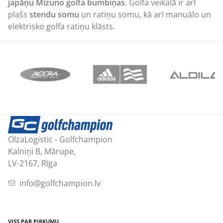
japāņu Mizuno
golfa bumbiņas
. Golfa veikalā ir arī
plašs
stendu somu
un ratiņu somu, kā arī manuālo un
elektrisko golfa ratiņu klāsts.
OlzaLogistic - Golfchampion
Kalniņi B, Mārupe,
LV-2167, Rīga
info@golfchampion.lv
VISS PAR PIRKUMU