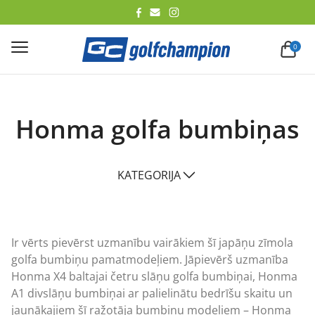
lēt
0
Honma golfa bumbiņas
KATEGORIJA
Ir vērts pievērst uzmanību vairākiem šī japāņu zīmola
golfa bumbiņu pamatmodeļiem. Jāpievērš uzmanība
Honma X4 baltajai četru slāņu golfa bumbiņai, Honma
A1 divslāņu bumbiņai ar palielinātu bedrīšu skaitu un
jaunākajiem šī ražotāja bumbiņu modeļiem – Honma