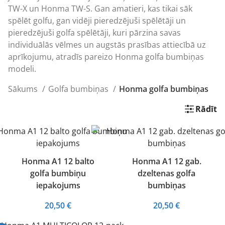
TW-X un Honma TW-S. Gan amatieri, kas tikai sāk
spēlēt golfu, gan vidēji pieredzējuši spēlētāji un
pieredzējuši golfa spēlētāji, kuri pārzina savas
individuālās vēlmes un augstās prasības attiecībā uz
aprīkojumu, atradīs pareizo Honma golfa bumbiņas
modeli.
Sākums
Golfa bumbiņas
Honma golfa bumbiņas
Rādīt
Honma A1 12 balto
Honma A1 12 gab.
golfa bumbiņu
dzeltenas golfa
iepakojums
bumbiņas
20,50
€
20,50
€