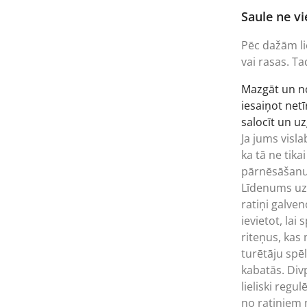
Saule ne v
Pēc dažām lie
vai rasas. Ta
Mazgāt un nos
iesaiņot net
salocīt un uz
Ja jums visl
ka tā ne tik
pārnēsāšanu.
Līdenums uz t
ratiņi galven
ievietot, la
riteņus, kas
turētāju spē
kabatās. Divp
lieliski regu
no ratiņiem 