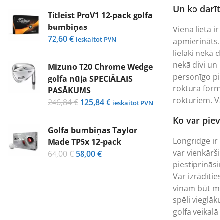
Un ko darīt,
was:
is:
Titleist ProV1 12-pack golfa
32,67 €.
22,39 €.
bumbiņas
Viena lieta i
72,60
€
ieskaitot PVN
apmierināts.
lielāki nekā d
nekā divi un
Mizuno T20 Chrome Wedge
personīgo pi
golfa nūja SPECIĀLAIS
roktura forma
PASĀKUMS
rokturiem. Va
Original
Current
246,84
€
125,84
€
ieskaitot PVN
price
price
Ko var pie
was:
is:
Golfa bumbiņas Taylor
246,84 €.
125,84 €.
Longridge ir
Made TP5x 12-pack
var vienkārši
Original
Current
64,00
€
58,00
€
piestiprinās
price
price
Var izrādītie
was:
is:
viņam būt m
64,00 €.
58,00 €.
spēli vieglāk
golfa veikal