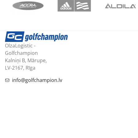
OlzaLogistic -
Golfchampion
Kalniņi B, Mārupe,
LV-2167, Rīga
info@golfchampion.lv