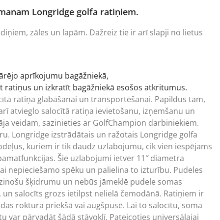
 manam Longridge golfa ratiņiem.
ņiem, zāles un lapām. Dažreiz tie ir arī slapji no lietus
pārējo aprīkojumu bagāžniekā,
īt ratiņus un izkratīt bagāžniekā esošos atkritumus.
ocītā ratiņa glabāšanai un transportēšanai. Papildus tam,
arī atvieglo salocītā ratiņa ievietošanu, izņemšanu un
lāja veidam, sazinieties ar GolfChampion darbiniekiem.
aru.
Longridge
izstrādātais un ražotais Longridge golfa
 modeļus, kuriem ir tik daudz uzlabojumu, cik vien iespējams
pamatfunkcijas. Šie uzlabojumi ietver 11″ diametra
ai nepieciešamo spēku un palielina to izturību. Pudeles
aidzinošu šķidrumu un nebūs jāmeklē pudele somas
, un salocīts grozs ietilpst nelielā čemodānā. Ratiņiem ir
rodas roktura priekšā vai augšpusē. Lai to salocītu, soma
u var pārvadāt šādā stāvoklī. Pateicoties universālajai