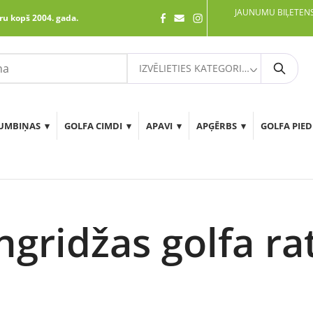
JAUNUMU BIĻETENS
ru kopš 2004. gada.
IZVĒLIETIES KATEGORIJU
Meklē
UMBIŅAS
GOLFA CIMDI
APAVI
APĢĒRBS
GOLFA PIE
ngridžas golfa rat