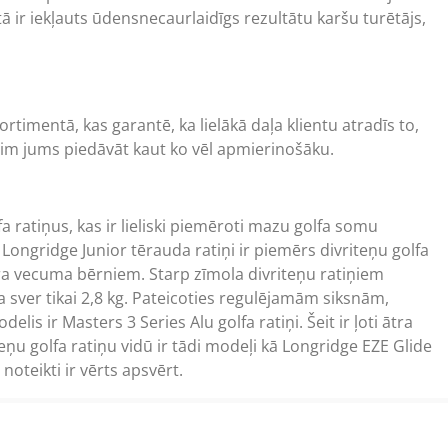
ā ir iekļauts ūdensnecaurlaidīgs rezultātu karšu turētājs,
timentā, kas garantē, ka lielākā daļa klientu atradīs to,
im jums piedāvāt kaut ko vēl apmierinošāku.
fa ratiņus,
kas ir lieliski piemēroti mazu golfa somu
 Longridge Junior tērauda ratiņi ir piemērs divriteņu golfa
kura vecuma bērniem. Starp zīmola divriteņu ratiņiem
ja sver tikai 2,8 kg. Pateicoties regulējamām siksnām,
s ir Masters 3 Series Alu golfa ratiņi. Šeit ir ļoti ātra
ņu golfa ratiņu vidū ir tādi modeļi kā Longridge EZE Glide
oteikti ir vērts apsvērt.