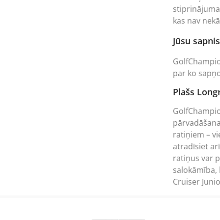
stiprinājuma
kas nav nekā
Jūsu sapnis
GolfChampion
par ko sapņo
Plašs Longr
GolfChampion
pārvadāšanai 
ratiņiem – v
atradīsiet ar
ratiņus var p
salokāmība, 
Cruiser Junio