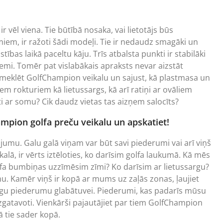
 vēl viena. Tie būtībā nosaka, vai lietotājs būs
miem, ir ražoti šādi modeļi. Tie ir nedaudz smagāki un
ustības laikā paceltu kāju. Trīs atbalsta punkti ir stabilāki
emi. Tomēr pat vislabākais apraksts nevar aizstāt
 apmeklēt GolfChampion veikalu un sajust, kā plastmasa un
iem rokturiem kā lietussargs, kā arī ratiņi ar ovāliem
krauti ar somu? Cik daudz vietas tas aizņem salocīts?
mpion golfa preču veikalu un apskatiet!
ojumu. Galu galā viņam var būt savi piederumi vai arī viņš
alā, ir vērts iztēloties, ko darīsim golfa laukumā. Kā mēs
lfa bumbiņas uzzīmēsim zīmi? Ko darīsim ar lietussargu?
omu. Kamēr viņš ir kopā ar mums uz zaļās zonas, ļaujiet
u piederumu glabātuvei. Piederumi, kas padarīs mūsu
 izgatavoti. Vienkārši pajautājiet par tiem GolfChampion
ā tie sader kopā.