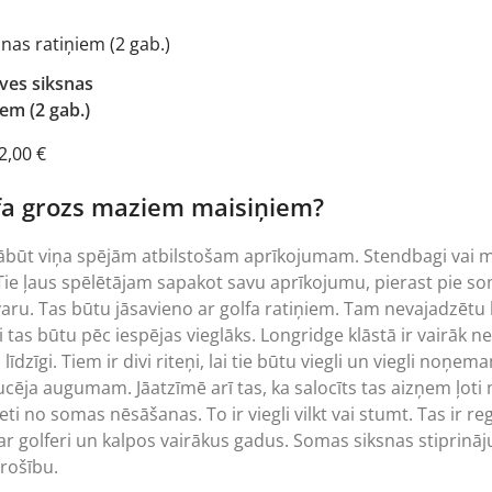
ves siksnas
iem (2 gab.)
2,00
€
fa grozs maziem maisiņiem?
ābūt viņa spējām atbilstošam aprīkojumam. Stendbagi vai maz
Tie ļaus spēlētājam sapakot savu aprīkojumu, pierast pie so
aru. Tas būtu jāsavieno ar golfa ratiņiem. Tam nevajadzētu b
lai tas būtu pēc iespējas vieglāks. Longridge klāstā ir vairāk 
ti līdzīgi. Tiem ir divi riteņi, lai tie būtu viegli un viegli no
ucēja augumam. Jāatzīmē arī tas, ka salocīts tas aizņem ļoti
eti no somas nēsāšanas. To ir viegli vilkt vai stumt. Tas ir 
ar golferi un kalpos vairākus gadus. Somas siksnas stiprināj
rošību.