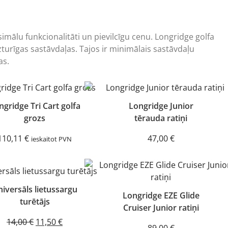
simālu funkcionalitāti un pievilcīgu cenu. Longridge golfa
izturīgas sastāvdaļas. Tajos ir minimālais sastāvdaļu
as.
ngridge Tri Cart golfa
Longridge Junior
grozs
tērauda ratiņi
110,11
€
47,00
€
ieskaitot PVN
iversāls lietussargu
Longridge EZE Glide
turētājs
Cruiser Junior ratiņi
Original
Current
14,00
€
11,50
€