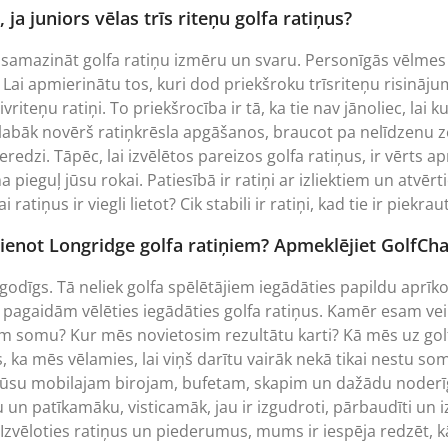
 ja juniors vēlas trīs riteņu golfa ratiņus?
r samazināt golfa ratiņu izmēru un svaru. Personīgās vēlmes ir
 Lai apmierinātu tos, kuri dod priekšroku trīsriteņu risināju
ivriteņu ratiņi. To priekšrocība ir tā, ka tie nav jānoliec, lai k
 labāk novērš ratiņkrēsla apgāšanos, braucot pa nelīdzenu z
eredzi. Tāpēc, lai izvēlētos pareizos golfa ratiņus, ir vērts
 pieguļ jūsu rokai. Patiesībā ir ratiņi ar izliektiem un atvērt
i ratiņus ir viegli lietot? Cik stabili ir ratiņi, kad tie ir pie
vienot Longridge golfa ratiņiem? Apmeklējiet GolfCha
 godīgs. Tā neliek golfa spēlētājiem iegādāties papildu aprīk
 pagaidām vēlēties iegādāties golfa ratiņus. Kamēr esam veik
im somu? Kur mēs novietosim rezultātu karti? Kā mēs uz go
s, ka mēs vēlamies, lai viņš darītu vairāk nekā tikai nestu s
ūsu mobilajam birojam, bufetam, skapim un dažādu noderīg
u un patīkamāku, visticamāk, jau ir izgudroti, pārbaudīti un
ā Izvēloties ratiņus un piederumus, mums ir iespēja redzēt, k