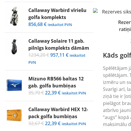
was:
is:
1121,67 €.
755,04 €.
Callaway Warbird vīriešu
golfa komplekts
Rezer
856,68
€
ieskaitot PVN
ratiņ
Callaway Solaire 11 gab.
pilnīgs komplekts dāmām
Kāds gol
Original
Current
1234,20
€
957,11
€
ieskaitot
price
price
PVN
Spēlētājam j
was:
is:
spēlētājam. 
1234,20 €.
957,11 €.
Mizuno RB566 baltas 12
izmēru un sv
gab. golfa bumbiņas
Svarīgi arī, 
Original
Current
35,70
€
22,39
€
ieskaitot PVN
ziņā tie ir ļo
price
price
pielāgot bra
was:
is:
Callaway Warbird HEX 12-
atbrīvo jauni
35,70 €.
22,39 €.
pack golfa bumbiņas
“augs” kopā 
Original
Current
32,67
€
22,39
€
ieskaitot PVN
maksimālu d
price
price