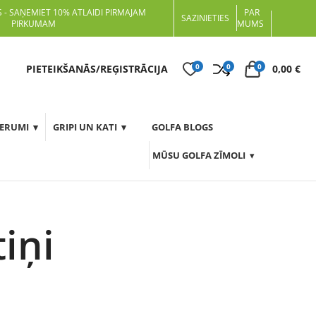
 - SAŅEMIET 10% ATLAIDI PIRMAJAM
PAR
SAZINIETIES
PIRKUMAM
MUMS
0
0
0
t
PIETEIKŠANĀS/REĢISTRĀCIJA
0,00
€
DERUMI
GRIPI UN KATI
GOLFA BLOGS
MŪSU GOLFA ZĪMOLI
iņi