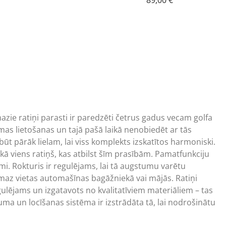
89,00
€
price
price
was:
is:
14,00 €.
11,50 €.
ie ratiņi parasti ir paredzēti četrus gadus vecam golfa
mas lietošanas un tajā pašā laikā nenobiedēt ar tās
ūt pārāk lielam, lai viss komplekts izskatītos harmoniski.
nekā viens ratiņš, kas atbilst šīm prasībām. Pamatfunkciju
ņemami. Rokturis ir regulējams, lai tā augstumu varētu
 maz vietas automašīnas bagāžniekā vai mājās. Ratiņi
regulējams un izgatavots no kvalitatīviem materiāliem – tas
uma un locīšanas sistēma ir izstrādāta tā, lai nodrošinātu