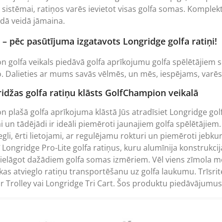
 sistēmai, ratiņos varēs ievietot visas golfa somas. Komplekt
dā veidā jāmaina.
 – pēc pasūtījuma izgatavots Longridge golfa ratiņi!
 golfa veikals piedāvā golfa aprīkojumu golfa spēlētājiem sor
. Dalieties ar mums savās vēlmēs, un mēs, iespējams, varēs
idžas golfa ratiņu klāsts GolfChampion veikalā
 plašā golfa aprīkojuma klāstā Jūs atradīsiet Longridge
gol
un tādējādi ir ideāli piemēroti jaunajiem golfa spēlētājiem.
iegli, ērti lietojami, ar regulējamu rokturi un piemēroti jeb
ī Longridge Pro-Lite golfa ratiņus, kuru alumīnija konstrukci
ielāgot dažādiem golfa somas izmēriem. Vēl viens zīmola modeli
kas atvieglo ratiņu transportēšanu uz golfa laukumu. Trīsrite
r Trolley vai Longridge Tri Cart. Šos produktu piedāvājumus n