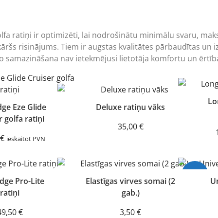
fa ratiņi ir optimizēti, lai nodrošinātu minimālu svaru, mak
nkāršs risinājums. Tiem ir augstas kvalitātes pārbaudītas un 
 to samazināšana nav ietekmējusi lietotāja komfortu un ērtīb
Lo
dge Eze Glide
Deluxe ratiņu vāks
 golfa ratiņi
35,00
€
€
ieskaitot PVN
-18%
dge Pro-Lite
Elastīgas virves somai (2
Un
ratiņi
gab.)
49,50
€
3,50
€