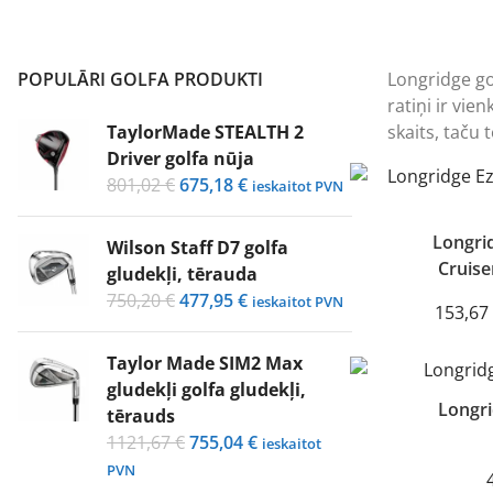
POPULĀRI GOLFA PRODUKTI
Longridge gol
ratiņi ir vie
TaylorMade STEALTH 2
skaits, taču
Driver golfa nūja
Original
Current
801,02
€
675,18
€
ieskaitot PVN
price
price
was:
is:
Longri
Wilson Staff D7 golfa
801,02 €.
675,18 €.
Cruiser
gludekļi, tērauda
Original
Current
750,20
€
477,95
€
ieskaitot PVN
153,67
price
price
was:
is:
Taylor Made SIM2 Max
750,20 €.
477,95 €.
gludekļi golfa gludekļi,
Longri
tērauds
Original
Current
1121,67
€
755,04
€
ieskaitot
price
price
PVN