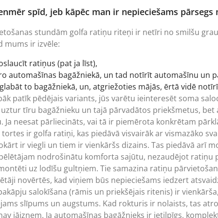
ienmēr spīd, jeb kāpēc man ir nepieciešams pārsegs
tošanas stundām golfa ratiņu riteņi ir netīri no smilšu graudi
d mums ir izvēle:
laucīt ratiņus (pat ja līst),
īro automašīnas bagāžniekā, un tad notīrīt automašīnu un 
glabāt to bagāžniekā, un, atgriežoties mājās, ērtā vidē notīr
abāk patīk pēdējais variants, jūs varētu ieinteresēt soma sal
ai uztur tīru bagāžnieku un tajā pārvadātos priekšmetus, bet 
 Ja neesat pārliecināts, vai tā ir piemērota konkrētam pārk
ortes ir golfa ratiņi, kas piedāvā visvairāk ar vismazāko sv
okārt ir viegli un tiem ir vienkāršs dizains. Tas piedāvā arī
i spēlētājam nodrošinātu komforta sajūtu, nezaudējot ratiņu 
 montēti uz lodīšu gultņiem. Tie samazina ratiņu pārvietošan
lētāji novērtēs, kad viņiem būs nepieciešams iedzert atsv
akāpju salokīšana (rāmis un priekšējais ritenis) ir vienkārša
lējams slīpums un augstums. Kad rokturis ir nolaists, tas at
nav jāizņem. Ja automašīnas bagāžnieks ir ietilpīgs, komplekt