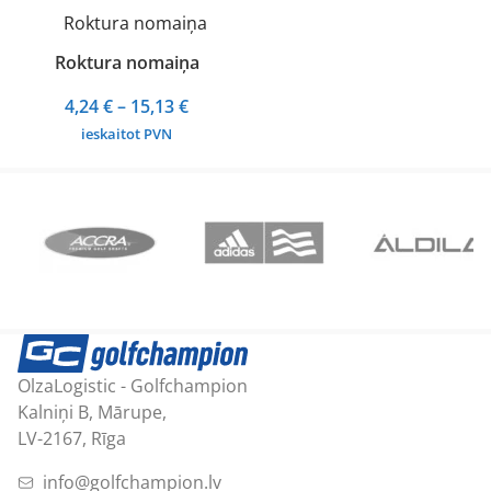
Roktura nomaiņa
Price
4,24
€
–
15,13
€
range:
ieskaitot PVN
4,24 €
through
15,13 €
OlzaLogistic - Golfchampion
Kalniņi B, Mārupe,
LV-2167, Rīga
info@golfchampion.lv