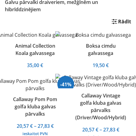
Galvu pārvalki draiveriem, mežģīnēm un
hibrīddzinējiem
Rādīt
Animal Collection
Boksa cimdu
Koala galvassega
galvassega
35,00
€
19,50
€
-41%
Callaway Vintage
Callaway Pom Pom
golfa kluba galvas
golfa kluba galvas
pārvalks
pārvalks
(Driver/Wood/Hybrid)
Price
20,57
€
–
27,83
€
Price
20,57
€
–
27,83
€
range:
ieskaitot PVN