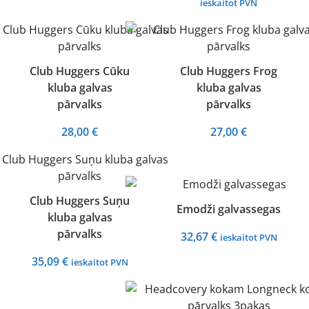
range:
ieskaitot PVN
20,57 €
20,57 €
through
throug
27,83 €
27,83 €
Club Huggers Cūku
Club Huggers Frog
kluba galvas
kluba galvas
pārvalks
pārvalks
28,00
€
27,00
€
Club Huggers Suņu
Emodži galvassegas
kluba galvas
pārvalks
32,67
€
ieskaitot PVN
35,09
€
ieskaitot PVN