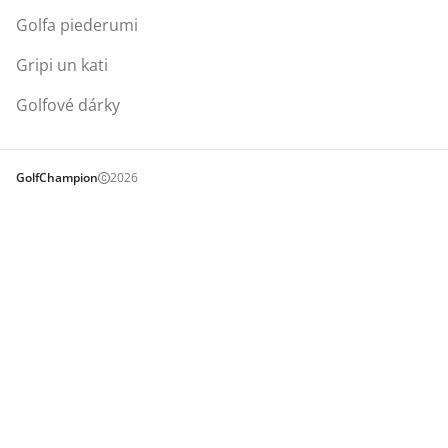
Golfa piederumi
Gripi un kati
Golfové dárky
GolfChampion
2026