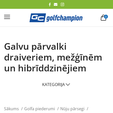
lēt
0
Galvu pārvalki
draiveriem, mežģīnēm
un hibrīddzinējiem
KATEGORIJA
Sākums
Golfa piederumi
Nūju pārsegi