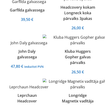
Headcovery kokam
Garfīlda galvassega
Longneck koka
pārvalks 3pakas
39,50
€
26,00
€
John Daly
Kluba Huggers
galvassega
Gopher galvas
pārvalks
47,80
€
ieskaitot PVN
26,50
€
Leprchaun
Longridge
Headcover
Magnetix vadītāja