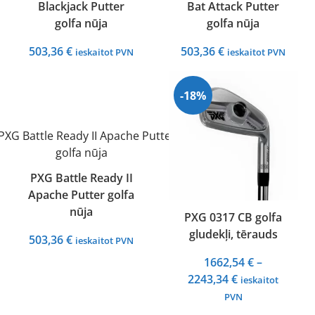
Blackjack Putter
Bat Attack Putter
golfa nūja
golfa nūja
503,36
€
503,36
€
ieskaitot PVN
ieskaitot PVN
-18%
PXG Battle Ready II
Apache Putter golfa
nūja
PXG 0317 CB golfa
gludekļi, tērauds
503,36
€
ieskaitot PVN
1662,54
€
–
Price
2243,34
€
ieskaitot
range:
PVN
1662,54 €