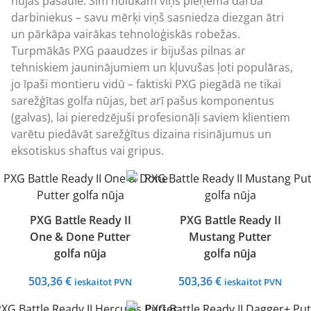
nūjas pasaulē. Šim nolūkam viņš pieņēma darbā
darbiniekus – savu mērķi viņš sasniedza diezgan ātri
un pārkāpa vairākas tehnoloģiskās robežas.
Turpmākās PXG paaudzes ir bijušas pilnas ar
tehniskiem jauninājumiem un kļuvušas ļoti populāras,
jo īpaši montieru vidū – faktiski PXG piegādā ne tikai
sarežģītas golfa nūjas, bet arī pašus komponentus
(galvas), lai pieredzējuši profesionāļi saviem klientiem
varētu piedāvāt sarežģītus dizaina risinājumus un
eksotiskus shaftus vai gripus.
PXG Battle Ready II
PXG Battle Ready II
One & Done Putter
Mustang Putter
golfa nūja
golfa nūja
503,36
€
503,36
€
ieskaitot PVN
ieskaitot PVN