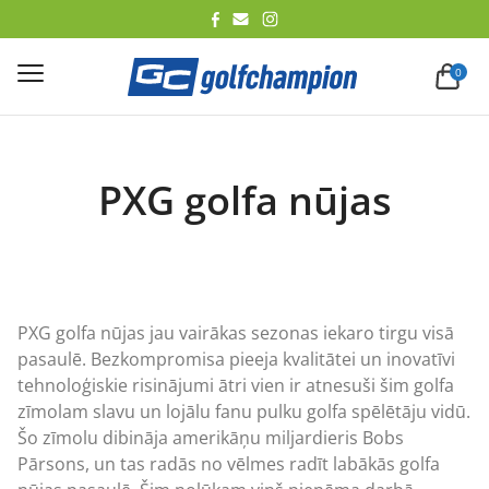
lēt
0
PXG golfa nūjas
PXG golfa nūjas jau vairākas sezonas iekaro tirgu visā
pasaulē. Bezkompromisa pieeja kvalitātei un inovatīvi
tehnoloģiskie risinājumi ātri vien ir atnesuši šim golfa
zīmolam slavu un lojālu fanu pulku golfa spēlētāju vidū.
Šo zīmolu dibināja amerikāņu miljardieris Bobs
Pārsons, un tas radās no vēlmes radīt labākās golfa