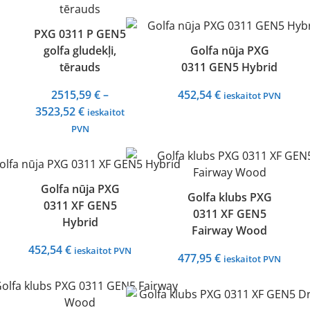
3523,52 €
3523,52 €
PXG 0311 P GEN5
golfa gludekļi,
Golfa nūja PXG
tērauds
0311 GEN5 Hybrid
2515,59
€
–
452,54
€
ieskaitot PVN
Price
3523,52
€
ieskaitot
range:
PVN
2515,59 €
through
3523,52 €
Golfa nūja PXG
Golfa klubs PXG
0311 XF GEN5
0311 XF GEN5
Hybrid
Fairway Wood
452,54
€
ieskaitot PVN
477,95
€
ieskaitot PVN