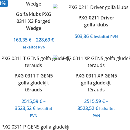
41%
Golfa klubs PXG
PXG 0211 Driver
0311 X3 Forged
golfa klubs
Wedge
503,36
€
ieskaitot PVN
Price
163,35
€
–
228,69
€
range:
ieskaitot PVN
163,35 €
through
228,69 €
PXG 0311 T GEN5
PXG 0311 XP GEN5
golfa gludekļi,
golfa gludekļi,
tērauds
tērauds
2515,59
€
–
2515,59
€
–
Price
Price
3523,52
€
3523,52
€
ieskaitot
ieskaitot
range:
range:
PVN
PVN
2515,59 €
2515,59 €
through
through