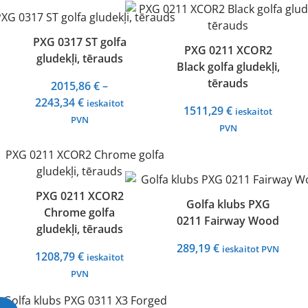
through
2243,34 €
PXG 0317 ST golfa
PXG 0211 XCOR2
gludekļi, tērauds
Black golfa gludekļi,
tērauds
2015,86
€
–
Price
2243,34
€
ieskaitot
1511,29
€
ieskaitot
range:
PVN
PVN
2015,86 €
through
2243,34 €
PXG 0211 XCOR2
Golfa klubs PXG
Chrome golfa
0211 Fairway Wood
gludekļi, tērauds
289,19
€
ieskaitot PVN
1208,79
€
ieskaitot
PVN