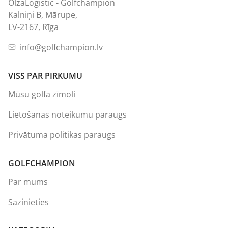
OlzaLogistic - Golfchampion
Kalniņi B, Mārupe,
LV-2167, Rīga
info@golfchampion.lv
VISS PAR PIRKUMU
Mūsu golfa zīmoli
Lietošanas noteikumu paraugs
Privātuma politikas paraugs
GOLFCHAMPION
Par mums
Sazinieties