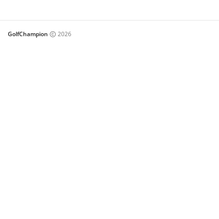
GolfChampion
2026