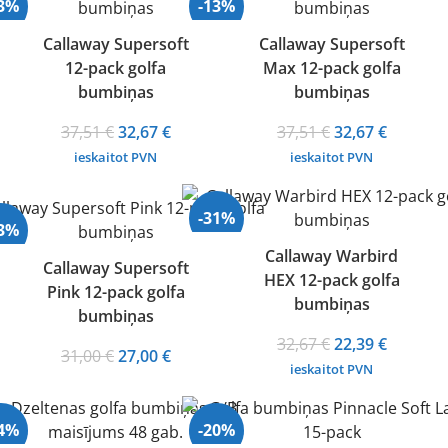
13%
-13%
Callaway Supersoft
Callaway Supersoft
12-pack golfa
Max 12-pack golfa
rdots
Izpārdots
bumbiņas
bumbiņas
Original
Current
Original
Current
37,51
€
32,67
€
37,51
€
32,67
€
price
price
price
price
ieskaitot PVN
ieskaitot PVN
was:
is:
was:
is:
37,51 €.
32,67 €.
37,51 €.
32,67 €.
-31%
13%
Callaway Warbird
Callaway Supersoft
HEX 12-pack golfa
Izpārdots
Pink 12-pack golfa
rdots
bumbiņas
bumbiņas
Original
Current
32,67
€
22,39
€
Hot
Original
Current
31,00
€
27,00
€
price
price
ieskaitot PVN
price
price
was:
is:
was:
is:
32,67 €.
22,39 €.
31,00 €.
27,00 €.
14%
-20%