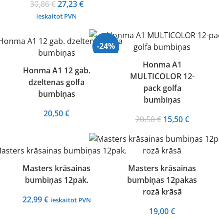
Original
Current
30,86
€
27,23
€
71,39 €.
59,90 €.
price
price
ieskaitot PVN
was:
is:
30,86 €.
27,23 €.
-24%
Honma A1
Honma A1 12 gab.
MULTICOLOR 12-
Izpārdots
dzeltenas golfa
pack golfa
bumbiņas
bumbiņas
20,50
€
Original
Current
20,50
€
15,50
€
price
price
was:
is:
20,50 €.
15,50 €.
Masters krāsainas
Masters krāsainas
bumbiņas 12pak.
bumbiņas 12pakas
rozā krāsā
22,99
€
ieskaitot PVN
19,00
€