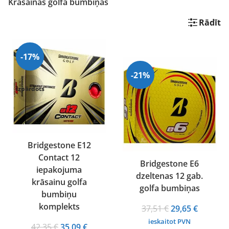
Krāsainas golfa bumbiņas
Rādīt
-17%
-21%
Izpārdots
Bridgestone E12
Contact 12
Bridgestone E6
iepakojuma
dzeltenas 12 gab.
krāsainu golfa
golfa bumbiņas
bumbiņu
komplekts
Original
Current
37,51
€
29,65
€
price
price
ieskaitot PVN
Original
Current
42,35
€
35,09
€