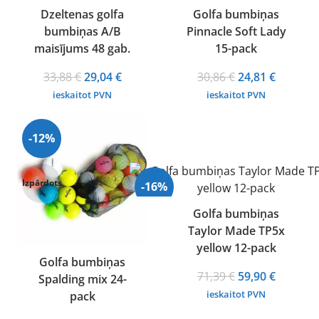
Dzeltenas golfa
Golfa bumbiņas
bumbiņas A/B
Pinnacle Soft Lady
rdots
Izpārdots
maisījums 48 gab.
15-pack
Original
Current
Original
Current
33,88
€
29,04
€
30,86
€
24,81
€
price
price
price
price
ieskaitot PVN
ieskaitot PVN
was:
is:
was:
is:
33,88 €.
29,04 €.
30,86 €.
24,81 €.
-12%
Izpārdots
-16%
Golfa bumbiņas
Taylor Made TP5x
yellow 12-pack
Golfa bumbiņas
Original
Current
71,39
€
59,90
€
Spalding mix 24-
price
price
ieskaitot PVN
pack
was:
is: