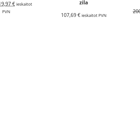
zila
Original
Current
19,97
€
ieskaitot
price
price
20
PVN
107,69
€
ieskaitot PVN
was:
is:
33,88 €.
19,97 €.