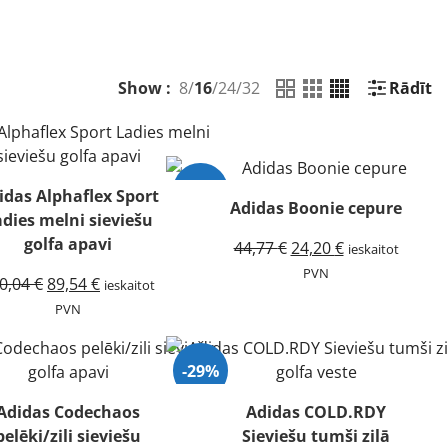
Show :
8
/
16
/
24
/
32
Rādīt
-46%
idas Alphaflex Sport
Adidas Boonie cepure
dies melni sieviešu
golfa apavi
Original
Current
44,77
€
24,20
€
ieskaitot
price
price
PVN
Original
Current
0,04
€
89,54
€
ieskaitot
was:
is:
price
price
PVN
44,77 €.
24,20 €.
was:
is:
150,04 €.
89,54 €.
-29%
Adidas Codechaos
Adidas COLD.RDY
pelēki/zili sieviešu
Sieviešu tumši zilā