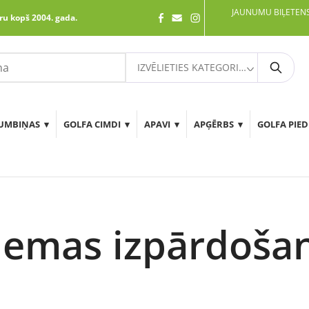
JAUNUMU BIĻETENS
ru kopš 2004. gada.
IZVĒLIETIES KATEGORIJU
Meklē
UMBIŅAS
GOLFA CIMDI
APAVI
APĢĒRBS
GOLFA PIE
iemas izpārdoša