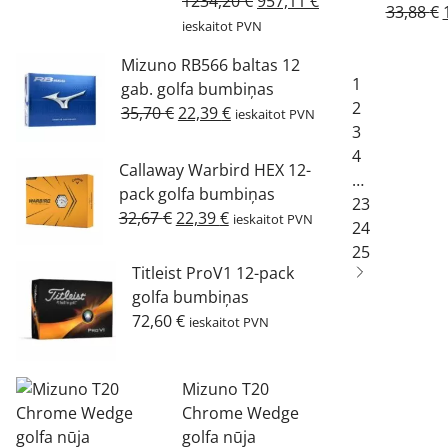
Original
Current
1234,20
€
957,11
€
33,88
€
price
price
ieskaitot PVN
was:
is:
Mizuno RB566 baltas 12
1234,20 €.
957,11 €.
1
gab. golfa bumbiņas
2
Original
Current
35,70
€
22,39
€
ieskaitot PVN
3
price
price
4
was:
is:
Callaway Warbird HEX 12-
…
35,70 €.
22,39 €.
pack golfa bumbiņas
23
Original
Current
32,67
€
22,39
€
ieskaitot PVN
24
price
price
25
was:
is:
Titleist ProV1 12-pack
32,67 €.
22,39 €.
golfa bumbiņas
72,60
€
ieskaitot PVN
Mizuno T20
Chrome Wedge
golfa nūja