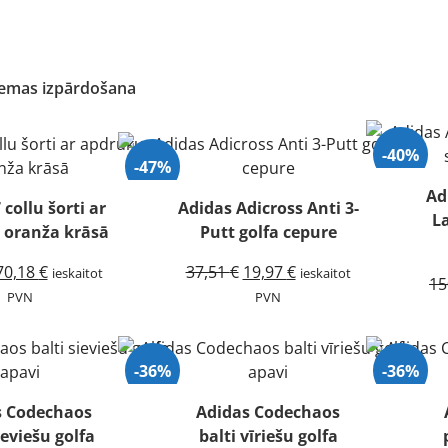
iemas izpārdošana
-40%
-47%
Ad
 collu šorti ar
Adidas Adicross Anti 3-
La
 oranža krāsā
Putt golfa cepure
Original
Current
Original
Current
70,18
€
37,51
€
19,97
€
ieskaitot
ieskaitot
15
price
price
price
price
PVN
PVN
was:
is:
was:
is:
77,44 €.
70,18 €.
37,51 €.
19,97 €.
-36%
-36%
s Codechaos
Adidas Codechaos
ieviešu golfa
balti vīriešu golfa