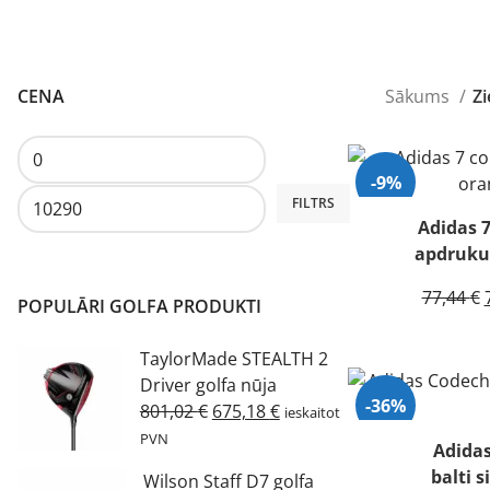
CENA
Sākums
Z
-9%
Min.
Maks.
FILTRS
cena
cena
Adidas 7
apdruku
77,44
€
POPULĀRI GOLFA PRODUKTI
TaylorMade STEALTH 2
Driver golfa nūja
-36%
Original
Current
801,02
€
675,18
€
ieskaitot
price
price
PVN
Adida
was:
is:
balti s
Wilson Staff D7 golfa
801,02 €.
675,18 €.