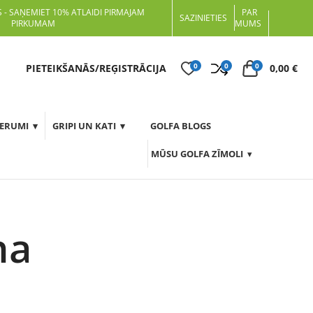
 - SAŅEMIET 10% ATLAIDI PIRMAJAM
PAR
SAZINIETIES
PIRKUMAM
MUMS
0
0
0
t
PIETEIKŠANĀS/REĢISTRĀCIJA
0,00
€
DERUMI
GRIPI UN KATI
GOLFA BLOGS
MŪSU GOLFA ZĪMOLI
na