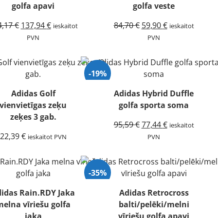
golfa apavi
golfa veste
Original
Current
Original
Current
4,17
€
137,94
€
84,70
€
59,90
€
ieskaitot
ieskaitot
price
price
price
price
PVN
PVN
was:
is:
was:
is:
214,17 €.
137,94 €.
84,70 €.
59,90 €.
-19%
Adidas Golf
Adidas Hybrid Duffle
vienvietīgas zeķu
golfa sporta soma
zeķes 3 gab.
Original
Current
95,59
€
77,44
€
ieskaitot
price
price
22,39
€
ieskaitot PVN
PVN
was:
is:
95,59 €.
77,44 €.
-35%
idas Rain.RDY Jaka
Adidas Retrocross
elna vīriešu golfa
balti/pelēki/melni
jaka
vīriešu golfa apavi