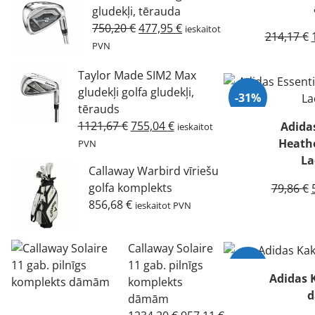
gludekļi, tērauda
Original
Current
750,20
€
477,95
€
ieskaitot
214,17
€
price
price
PVN
was:
is:
Taylor Made SIM2 Max
750,20 €.
477,95 €.
gludekļi golfa gludekļi,
-31%
tērauds
Original
Current
1121,67
€
755,04
€
Adidas
ieskaitot
price
price
Izpārdots
Heath
PVN
was:
is:
La
Callaway Warbird vīriešu
1121,67 €.
755,04 €.
golfa komplekts
79,86
€
856,68
€
ieskaitot PVN
Callaway Solaire
11 gab. pilnīgs
-41%
Adidas K
komplekts
dāmām