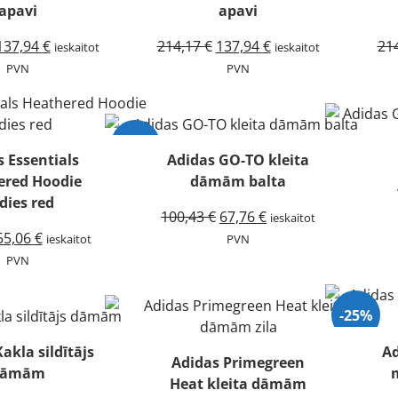
apavi
apavi
Original
Current
Original
Current
137,94
€
214,17
€
137,94
€
21
ieskaitot
ieskaitot
price
price
price
price
PVN
PVN
was:
is:
was:
is:
214,17 €.
137,94 €.
214,17 €.
137,94 €.
-33%
 Essentials
Adidas GO-TO kleita
ered Hoodie
dāmām balta
dies red
Original
Current
100,43
€
67,76
€
ieskaitot
Original
Current
price
price
55,06
€
ieskaitot
PVN
price
price
was:
is:
PVN
was:
is:
100,43 €.
67,76 €.
79,86 €.
55,06 €.
-25%
akla sildītājs
Ad
Adidas Primegreen
dāmām
m
Heat kleita dāmām