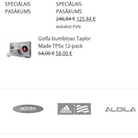
SPECIĀLAIS
PASĀKUMS
Original
Current
246,84
€
125,84
€
price
price
ieskaitot PVN
was:
is:
Golfa bumbiņas Taylor
246,84 €.
125,84 €.
Made TP5x 12-pack
Original
Current
64,00
€
58,00
€
price
price
was:
is:
64,00 €.
58,00 €.