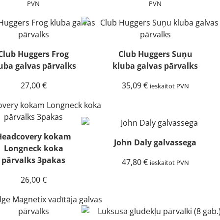
range:
range:
PVN
PVN
20,57 €
20,57 €
through
through
27,83 €
27,83 €
Club Huggers Frog
Club Huggers Suņu
uba galvas pārvalks
kluba galvas pārvalks
27,00
€
35,09
€
ieskaitot PVN
Headcovery kokam
John Daly galvassega
Longneck koka
pārvalks 3pakas
47,80
€
ieskaitot PVN
26,00
€