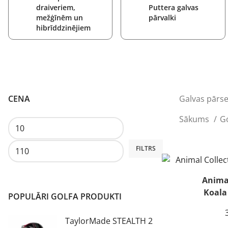
draiveriem,
Puttera galvas
mežģīnēm un
pārvalki
hibrīddzinējiem
CENA
Galvas pārse
Sākums
G
Min.
Maks.
FILTRS
cena
cena
Animal
Koala
POPULĀRI GOLFA PRODUKTI
TaylorMade STEALTH 2