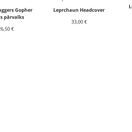
L
uggers Gopher
Leprchaun Headcover
s pārvalks
33,00
€
26,50
€