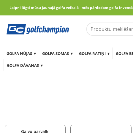
Laipni lūgti mūsu jaunajā golfa veikalā - mēs pārdodam golfa inventā
lēt
GOLFA NŪJAS
GOLFA SOMAS
GOLFA RATIŅI
GOLFA B
GOLFA DĀVANAS
Galvu pārvalki