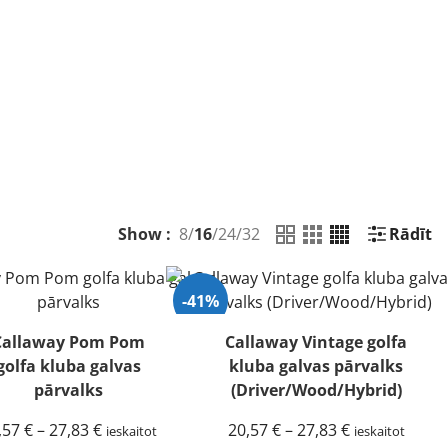
Show :
8
/
16
/
24
/
32
Rādīt
-41%
Callaway Pom Pom
Callaway Vintage golfa
golfa kluba galvas
kluba galvas pārvalks
pārvalks
(Driver/Wood/Hybrid)
Price
Price
,57
€
–
27,83
€
20,57
€
–
27,83
€
ieskaitot
ieskaitot