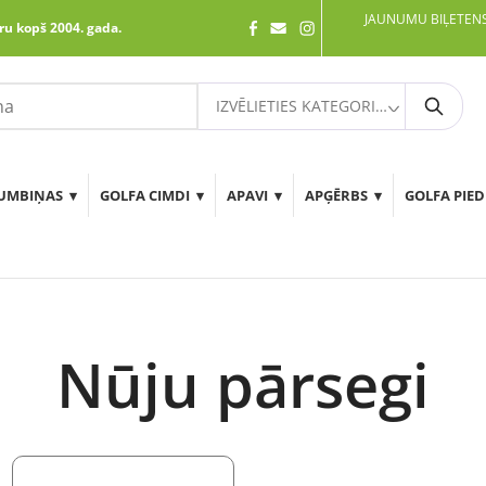
JAUNUMU BIĻETENS
ru kopš 2004. gada.
IZVĒLIETIES KATEGORIJU
Meklē
UMBIŅAS
GOLFA CIMDI
APAVI
APĢĒRBS
GOLFA PIE
Nūju pārsegi