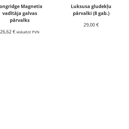
ongridge Magnetix
Luksusa gludekļu
vadītāja galvas
pārvalki (8 gab.)
pārvalks
29,00
€
26,62
€
ieskaitot PVN