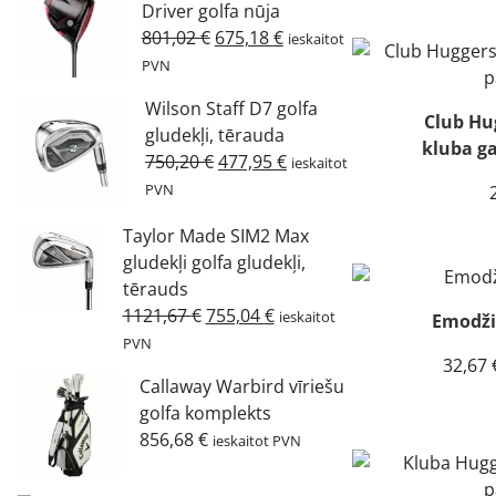
Driver golfa nūja
Original
Current
801,02
€
675,18
€
ieskaitot
price
price
PVN
was:
is:
Wilson Staff D7 golfa
801,02 €.
675,18 €.
Club Hu
gludekļi, tērauda
kluba ga
Original
Current
750,20
€
477,95
€
ieskaitot
price
price
PVN
was:
is:
Taylor Made SIM2 Max
750,20 €.
477,95 €.
gludekļi golfa gludekļi,
tērauds
Original
Current
1121,67
€
755,04
€
ieskaitot
Emodži
price
price
PVN
32,67
was:
is:
Callaway Warbird vīriešu
1121,67 €.
755,04 €.
golfa komplekts
856,68
€
ieskaitot PVN