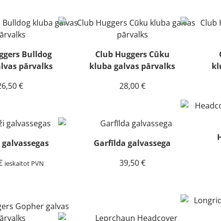
ggers Bulldog
Club Huggers Cūku
lvas pārvalks
kluba galvas pārvalks
kl
26,50
€
28,00
€
 galvassegas
Garfīlda galvassega
€
39,50
€
ieskaitot PVN