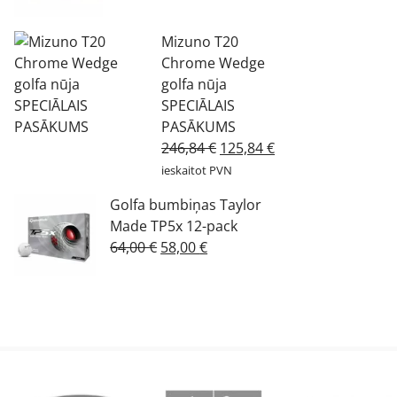
Mizuno T20
Chrome Wedge
golfa nūja
SPECIĀLAIS
PASĀKUMS
Original
Current
246,84
€
125,84
€
price
price
ieskaitot PVN
was:
is:
Golfa bumbiņas Taylor
246,84 €.
125,84 €.
Made TP5x 12-pack
Original
Current
64,00
€
58,00
€
price
price
was:
is:
64,00 €.
58,00 €.