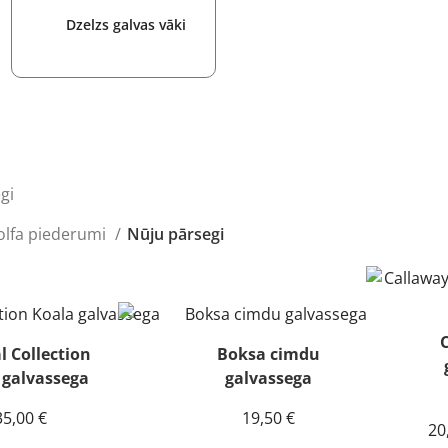
Dzelzs galvas vāki
gi
olfa piederumi
Nūju pārsegi
 Collection
Boksa cimdu
 galvassega
galvassega
35,00
€
19,50
€
20