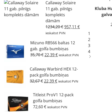
Callaway Solaire
Kluba H
11 gab. pilnīgs
galva
komplekts
dāmām
Original
Current
1234,20
€
957,11
€
price
price
1
ieskaitot PVN
was:
is:
2
Mizuno RB566 baltas 12
1234,20 €.
957,11 €.
3
gab. golfa bumbiņas
4
Original
Current
35,70
€
22,39
€
ieskaitot PVN
price
price
was:
is:
Callaway Warbird HEX 12-
35,70 €.
22,39 €.
pack golfa bumbiņas
Original
Current
32,67
€
22,39
€
ieskaitot PVN
price
price
was:
is:
Titleist ProV1 12-pack
32,67 €.
22,39 €.
golfa bumbiņas
72,60
€
ieskaitot PVN