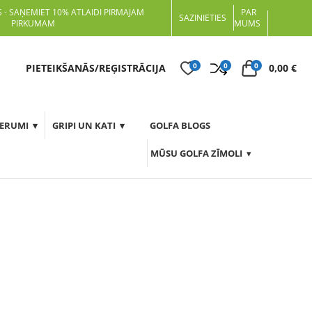
 - SAŅEMIET 10% ATLAIDI PIRMAJAM
PAR
SAZINIETIES
PIRKUMAM
MUMS
0
0
0
t
PIETEIKŠANĀS/REĢISTRĀCIJA
0,00
€
DERUMI
GRIPI UN KATI
GOLFA BLOGS
MŪSU GOLFA ZĪMOLI