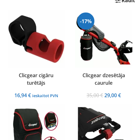
Rādīt
-17%
Clicgear cigāru
Clicgear dzesētāja
turētājs
caurule
Original
Current
16,94
€
35,00
€
29,00
€
ieskaitot PVN
price
price
was:
is:
35,00 €.
29,00 €.