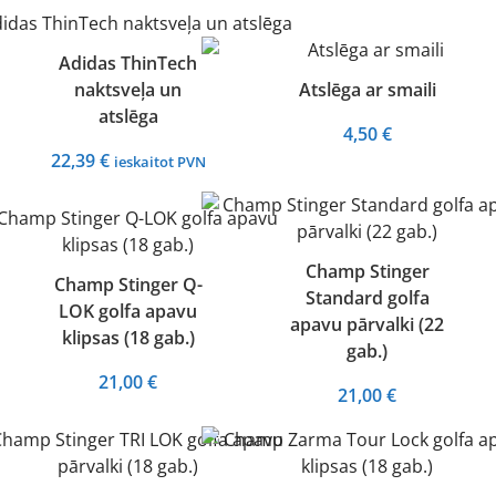
Adidas ThinTech
naktsveļa un
Atslēga ar smaili
atslēga
4,50
€
22,39
€
ieskaitot PVN
Champ Stinger
Champ Stinger Q-
Standard golfa
LOK golfa apavu
apavu pārvalki (22
klipsas (18 gab.)
gab.)
21,00
€
21,00
€