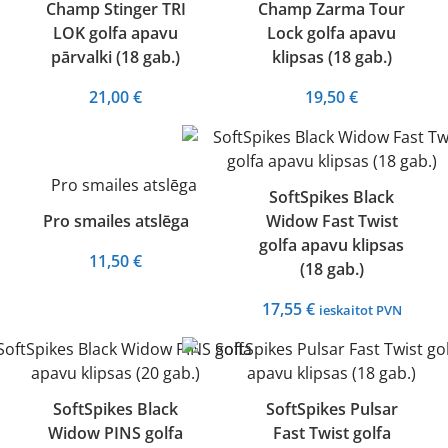
Champ Stinger TRI
Champ Zarma Tour
LOK golfa apavu
Lock golfa apavu
pārvalki (18 gab.)
klipsas (18 gab.)
21,00
€
19,50
€
SoftSpikes Black
Pro smailes atslēga
Widow Fast Twist
golfa apavu klipsas
11,50
€
(18 gab.)
17,55
€
ieskaitot PVN
SoftSpikes Black
SoftSpikes Pulsar
Widow PINS golfa
Fast Twist golfa