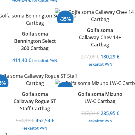
464,64
€
ieskaitot PVN
-35%
Golfa soma
Golfa soma
Callaway Chev 14+
Izpārdots
Bennington Select
Cartbag
360 Cartbag
Original
Curren
277,09
€
180,29
€
411,40
€
ieskaitot PVN
price
price
ieskaitot PVN
was:
is:
277,09 €.
180,29 
18%
-23%
Golfa soma
Golfa soma Mizuno
Callaway Rogue ST
LW-C Cartbag
Staff Cartbag
Original
Curren
307,34
€
235,95
€
Original
Current
price
price
554,18
€
452,54
€
ieskaitot PVN
price
price
was:
is:
ieskaitot PVN
was:
is:
307,34 €.
235,95 