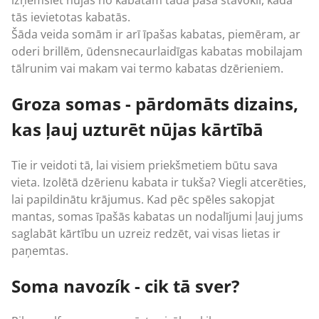
tās ievietotas kabatās.
Šāda veida somām ir arī īpašas kabatas, piemēram, ar
oderi brillēm, ūdensnecaurlaidīgas kabatas mobilajam
tālrunim vai makam vai termo kabatas dzērieniem.
Groza somas - pārdomāts dizains,
kas ļauj uzturēt nūjas kārtībā
Tie ir veidoti tā, lai visiem priekšmetiem būtu sava
vieta. Izolētā dzērienu kabata ir tukša? Viegli atcerēties,
lai papildinātu krājumus. Kad pēc spēles sakopjat
mantas, somas īpašās kabatas un nodalījumi ļauj jums
saglabāt kārtību un uzreiz redzēt, vai visas lietas ir
paņemtas.
Soma navozík - cik tā sver?