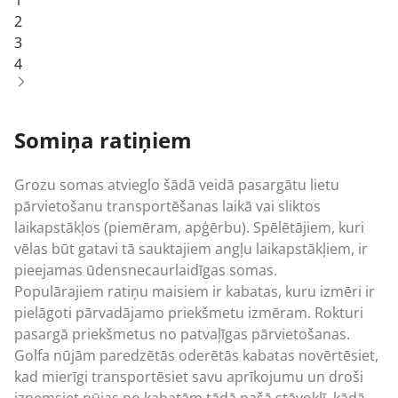
1
554,18 €.
452,54 €.
2
3
4
Somiņa ratiņiem
Grozu somas atvieglo šādā veidā pasargātu lietu
pārvietošanu transportēšanas laikā vai sliktos
laikapstākļos (piemēram, apģērbu). Spēlētājiem, kuri
vēlas būt gatavi tā sauktajiem angļu laikapstākļiem, ir
pieejamas ūdensnecaurlaidīgas somas.
Populārajiem ratiņu maisiem ir kabatas, kuru izmēri ir
pielāgoti pārvadājamo priekšmetu izmēram. Rokturi
pasargā priekšmetus no patvaļīgas pārvietošanas.
Golfa nūjām paredzētās oderētās kabatas novērtēsiet,
kad mierīgi transportēsiet savu aprīkojumu un droši
izņemsiet nūjas no kabatām tādā pašā stāvoklī, kādā