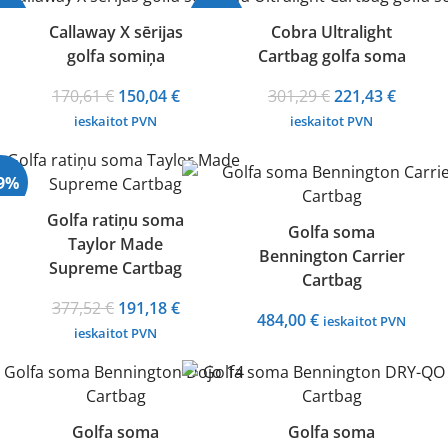
296,45 €.
251,68 €.
12%
-27%
Callaway X sērijas
Cobra Ultralight
golfa somiņa
Cartbag golfa soma
Izpārdots
Original
Current
Original
Curren
170,61
€
150,04
€
301,29
€
221,43
€
price
price
price
price
ieskaitot PVN
ieskaitot PVN
was:
is:
was:
is:
170,61 €.
150,04 €.
301,29 €.
221,43 
49%
Golfa ratiņu soma
Golfa soma
Taylor Made
rdots
Bennington Carrier
Supreme Cartbag
Cartbag
Original
Current
377,52
€
191,18
€
484,00
€
ieskaitot PVN
price
price
ieskaitot PVN
was:
is:
377,52 €.
191,18 €.
Golfa soma
Golfa soma