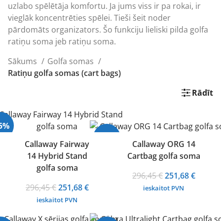
uzlabo spēlētāja komfortu. Ja jums viss ir pa rokai, ir
vieglāk koncentrēties spēlei. Tieši šeit noder
pārdomāts organizators. Šo funkciju lieliski pilda
golfa
ratiņu soma
jeb ratiņu soma.
Sākums
Golfa somas
Ratiņu golfa somas (cart bags)
Rādīt
15%
-15%
Callaway Fairway
Callaway ORG 14
14 Hybrid Stand
Cartbag golfa soma
rdots
golfa soma
Original
Curren
296,45
€
251,68
€
Original
Current
price
price
296,45
€
251,68
€
ieskaitot PVN
price
price
was:
is:
ieskaitot PVN
was:
is:
296,45 €.
251,68 