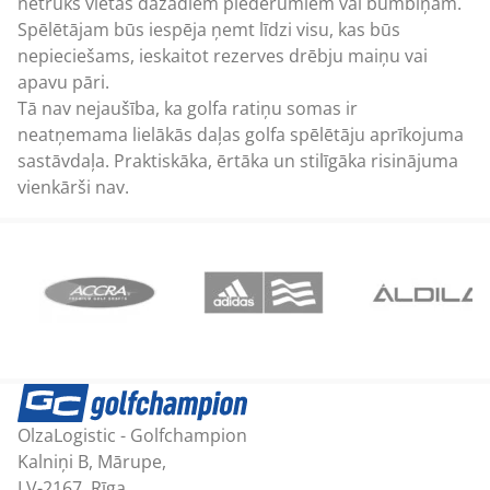
netrūks vietas dažādiem piederumiem vai bumbiņām.
Spēlētājam būs iespēja ņemt līdzi visu, kas būs
nepieciešams, ieskaitot rezerves drēbju maiņu vai
apavu pāri.
Tā nav nejaušība, ka golfa ratiņu somas ir
neatņemama lielākās daļas golfa spēlētāju aprīkojuma
sastāvdaļa. Praktiskāka, ērtāka un stilīgāka risinājuma
vienkārši nav.
OlzaLogistic - Golfchampion
Kalniņi B, Mārupe,
LV-2167, Rīga