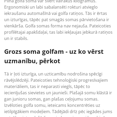
Pilna golfa soma var svērt vairākus kilogramus.
Ergonomiski un labi sabalansēti rokturi atvieglo
iekraušanu automašīnā vai golfa ratiņos. Tās ir ērtas
un izturīgas, tāpēc pat smagās somas pārvietošana ir
vienkārša. Golfa somas forma nav nejauša. Pateicoties
profilētajai apakšdaļai, tas labi iekļaujas jebkurā ratiņos
un ir stabils.
Grozs soma golfam - uz ko vērst
uzmanību, pērkot
Tā ir ļoti izturīga, un uzticamību nodrošina spēcīgi
rāvējslēdzēji. Pateicoties tehnoloģiski progresīvajiem
materiāliem, tas ir neparasti viegls, tāpēc to
iecienījušas sievietes un jaunieši. Plašajā somu klāstā ir
gan junioru somas, gan plašas ceļojumu somas.
Izvēloties golfa somu, ieteicams koncentrēties uz
ietilpīgākiem modeļiem. Tādējādi drīz pēc iegādes jums