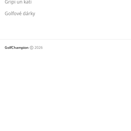
Gripi un kati
Golfové dárky
GolfChampion
2026