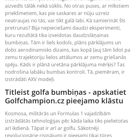
aizvedīs tālāk nekā sūklis. No otras puses, ar mīkstiem
priekšmetiem, kas pie saskares ar nūju uzreiz
neatraujas no tās, var tikt galā labi. Kā samierināt šīs
pretrunas? Bija nepieciešami daudzi eksperimenti,
kuru rezultātā tika izveidotas daudzslāņainas
bumbiņas. Tām ir liels kodols, plāns pārklājums un
dobs aerodinamisks dizains, kas kopā ļauj tām lidot pa
zemu trajektoriju lielos attālumos ar zemu griešanās
spēju. Kāds ir plānā uretāna pārklājuma mērķis? Tas
nodrošina labāku bumbas kontroli. Tā, piemēram, ir
izstrādāti AXV modeļi.
Titleist golfa bumbiņas - apskatiet
Golfchampion.cz pieejamo klāstu
Kosmosa, militārās un Formulas 1 vajadzībām
izstrādātās tehnoloģijas pēc kāda laika tiks pielietotas
arī ikdienā. Tāpat ir arī ar golfu. Sākotnēji
revolucionārie risinājumi ir pieejami tikai tūres