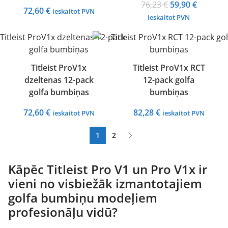
Original
Current
76,23
€
59,90
€
72,60
€
ieskaitot PVN
price
price
ieskaitot PVN
was:
is:
76,23 €.
59,90 €.
Titleist ProV1x
Titleist ProV1x RCT
dzeltenas 12-pack
12-pack golfa
golfa bumbiņas
bumbiņas
72,60
€
82,28
€
ieskaitot PVN
ieskaitot PVN
1
2
Kāpēc Titleist Pro V1 un Pro V1x ir
vieni no visbiežāk izmantotajiem
golfa bumbiņu modeļiem
profesionāļu vidū?