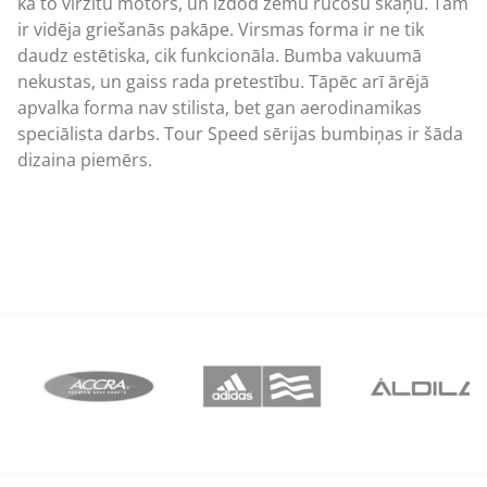
kā to virzītu motors, un izdod zemu rūcošu skaņu. Tam
ir vidēja griešanās pakāpe. Virsmas forma ir ne tik
daudz estētiska, cik funkcionāla. Bumba vakuumā
nekustas, un gaiss rada pretestību. Tāpēc arī ārējā
apvalka forma nav stilista, bet gan aerodinamikas
speciālista darbs. Tour Speed sērijas bumbiņas ir šāda
dizaina piemērs.