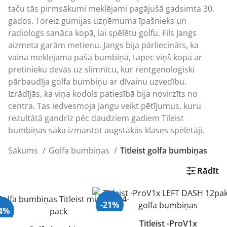
taču tās pirmsākumi meklējami pagājušā gadsimta 30.
gados. Toreiz gumijas uzņēmuma īpašnieks un
radiologs sanāca kopā, lai spēlētu golfu. Fils Jangs
aizmeta garām metienu. Jangs bija pārliecināts, ka
vaina meklējama pašā bumbiņā, tāpēc viņš kopā ar
pretinieku devās uz slimnīcu, kur rentgenoloģiski
pārbaudīja golfa bumbiņu ar dīvainu uzvedību.
Izrādījās, ka viņa kodols patiesībā bija novirzīts no
centra. Tas iedvesmoja Jangu veikt pētījumus, kuru
rezultātā gandrīz pēc daudziem gadiem Tileist
bumbiņas sāka izmantot augstākās klases spēlētāji.
Sākums
Golfa bumbiņas
Titleist golfa bumbiņas
Rādīt
-21%
14%
Titleist -ProV1x