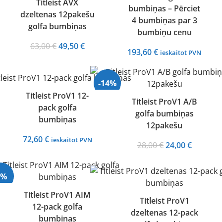
Titleist AVX
bumbiņas – Pērciet
dzeltenas 12pakešu
4 bumbiņas par 3
golfa bumbiņas
bumbiņu cenu
Original
Current
63,00
€
49,50
€
193,60
€
ieskaitot PVN
price
price
was:
is:
63,00 €.
49,50 €.
-14%
Titleist ProV1 12-
Titleist ProV1 A/B
pack golfa
golfa bumbiņas
Izpārdots
bumbiņas
12pakešu
72,60
€
ieskaitot PVN
Original
Current
28,00
€
24,00
€
price
price
was:
is:
8%
28,00 €.
24,00 €.
Titleist ProV1 AIM
Titleist ProV1
12-pack golfa
rdots
dzeltenas 12-pack
bumbiņas