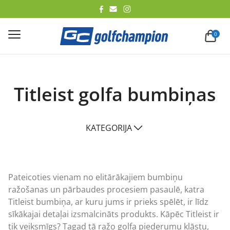
lēt
0
Titleist golfa bumbiņas
KATEGORIJA
Pateicoties vienam no elitārākajiem bumbiņu
ražošanas un pārbaudes procesiem pasaulē, katra
Titleist bumbiņa, ar kuru jums ir prieks spēlēt, ir līdz
sīkākajai detaļai izsmalcināts produkts. Kāpēc Titleist ir
tik veiksmīgs? Tagad tā ražo golfa piederumu klāstu,