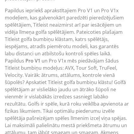
Papildus iepriekš aprakstītajiem Pro V1 un Pro V1x
modeļiem, kas galvenokārt paredzēti pieredzējušiem
spēlētājiem, Titleist neaizmirst arī par iesācējiem un
vidēja līmeņa golfa spēlētājiem. Pateicoties plašajam
Titleist golfa bumbiņu klāstam, katrs spēlētājs,
iespējams, atradīs piemērotu modeli, kas garantēs
labu distanci un atbilstošu kontroli spēles laikā.
Papildus
Pro V1
un Pro V1x mēs piedāvājam šādus
Titleist bumbiņu modeļus: AVX, Tour Soft, TruFeel,
Velocity. Vairāk: ātrums, attālums, kontrole vienā
šūpolēs? Apskatiet Titleist golfa bumbiņu klāstu! Golfā
spēlētājam ar vislielāko jaudu un ātrāko šūpoli ne
vienmēr ir vislabākās izredzes sasniegt labāko
rezultātu. Golfs ir spēle, kurā roku veiklība apvienota ar
fizikas likumiem. Tikai optimālu piederumu izvēle
spēlētāja pašreizējam spēles līmenim izceļ viņa spējas.
Lai maksimāli palielinātu mestā priekšmeta ātrumu un
attālumu, tam jābūt smagam un smagam. Akmens