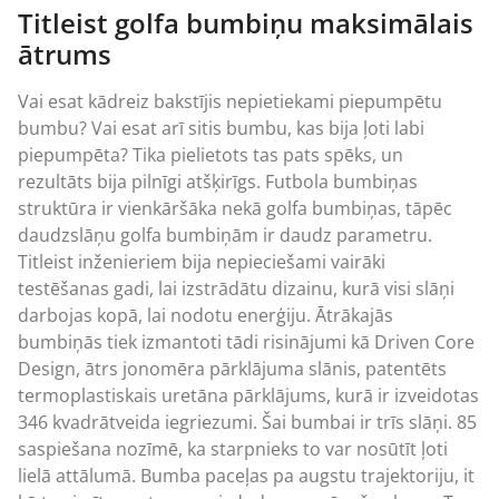
Titleist golfa bumbiņu maksimālais
ātrums
Vai esat kādreiz bakstījis nepietiekami piepumpētu
bumbu? Vai esat arī sitis bumbu, kas bija ļoti labi
piepumpēta? Tika pielietots tas pats spēks, un
rezultāts bija pilnīgi atšķirīgs. Futbola bumbiņas
struktūra ir vienkāršāka nekā golfa bumbiņas, tāpēc
daudzslāņu golfa bumbiņām ir daudz parametru.
Titleist inženieriem bija nepieciešami vairāki
testēšanas gadi, lai izstrādātu dizainu, kurā visi slāņi
darbojas kopā, lai nodotu enerģiju. Ātrākajās
bumbiņās tiek izmantoti tādi risinājumi kā Driven Core
Design, ātrs jonomēra pārklājuma slānis, patentēts
termoplastiskais uretāna pārklājums, kurā ir izveidotas
346 kvadrātveida iegriezumi. Šai bumbai ir trīs slāņi. 85
saspiešana nozīmē, ka starpnieks to var nosūtīt ļoti
lielā attālumā. Bumba paceļas pa augstu trajektoriju, it