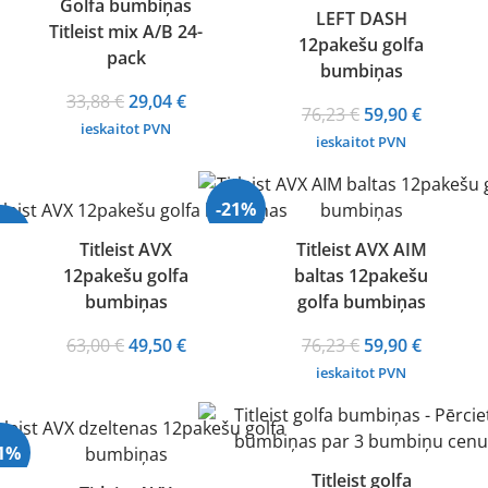
Golfa bumbiņas
LEFT DASH
Titleist mix A/B 24-
rdots
12pakešu golfa
pack
bumbiņas
Original
Current
33,88
€
29,04
€
Original
Current
76,23
€
59,90
€
price
price
ieskaitot PVN
price
price
ieskaitot PVN
was:
is:
was:
is:
33,88 €.
29,04 €.
76,23 €.
59,90 €.
-21%
21%
Titleist AVX
Titleist AVX AIM
12pakešu golfa
baltas 12pakešu
bumbiņas
golfa bumbiņas
Original
Current
Original
Current
63,00
€
49,50
€
76,23
€
59,90
€
price
price
price
price
ieskaitot PVN
was:
is:
was:
is:
63,00 €.
49,50 €.
76,23 €.
59,90 €.
21%
Titleist golfa