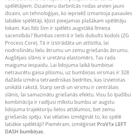
spēlētājiem. Dizaineru darbnīcās rodas arvien jauni
dizaini, un tehnoloģijas, ko iepriekš izmantoja pasaules
labākie spēlētāji, kļūst pieejamas plašākam spēlētāju
lokam. Kas līdz šim ir spēlēts augstākā līmeņa
sacensībās? Bumbas centrā ir liels dubults kodols (ZG
Process Core). Tā ir izstrādāta un attīstīta, lai
nodrošinātu lielu ātrumu un zemu griešanās ātrumu.
Augšējais slānis ir uretāna elastomērs. Tas rada
maiguma iespaidu. Lai lidojuma laikā bumbiņai
netraucētu gaisa plūsmu, uz bumbiņas virsmas ir 328
dažāda izmēra tetraedriskas bedrītes, kas izvietotas
unikālā rakstā. Starp serdi un virsmu ir centrālais
slānis, lai samazinātu griešanās efektu. Visu šo īpašību
kombinācija ir radījusi mīkstu bumbu ar augstu
lidojuma trajektoriju lielos attālumos, bet zemu
griešanās spēju. Vai vēlaties izmēģināt to, ko spēlē
labākie spēlētāji? Piemēram, izmēģiniet
ProV1x LEFT
DASH bumbiņas
.