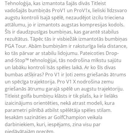
Tehnoloģija, kas izmantota šajās divās Titleist
vadošajās bumbiņās ProV1 un ProV1x, lieliski līdzsvaro
augstu kontroli īsajā spēlē, nezaudējot izcilu trieciena
attālumu, jo ir izmantots augstas kompresijas kodols.
Šīs ir daudzpusīgas bumbiņas, kas garantē stabilus
rezultātus. Tāpēc tās ir visbiežāk izmantotās bumbiņas
PGA Tour. Abām bumbiņām ir raksturīga liela distance,
ko tās pārvar ar stabilu lidojumu. Pateicoties Drop-
and-Stop™ tehnoloģijai, tās nodrošina mīkstu sajūtu
un labāku kontroli īsās spēles laikā. Ar ko šīs divas
bumbas atšķiras? Pro V1 ir ļoti zems griešanās ātrums
un spēcīga trajektorija. Pro V1 X nodrošina zemu
griešanās ātrumu garajā spēlē un augstu trajektoriju.
Titleist golfa bumbiņu klāsts ir tik plašs, ka ir lielāks
izaicinājums orientēties, nekā atrast modeli, kura
parametri pilnībā atbilst spēlētāja spēles stilam.
Iesakām sazināties ar GolfChampion veikala
darbiniekiem, kuri, iespējams, zina visu par
piedāvātajām precēm.