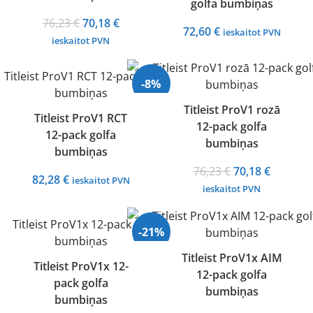
golfa bumbiņas
Original
Current
76,23
€
70,18
€
72,60
€
ieskaitot PVN
price
price
ieskaitot PVN
was:
is:
76,23 €.
70,18 €.
-8%
Titleist ProV1 rozā
Titleist ProV1 RCT
12-pack golfa
Izpārdots
12-pack golfa
bumbiņas
bumbiņas
Original
Current
76,23
€
70,18
€
82,28
€
ieskaitot PVN
price
price
ieskaitot PVN
was:
is:
76,23 €.
70,18 €.
-21%
Titleist ProV1x AIM
Titleist ProV1x 12-
12-pack golfa
Izpārdots
pack golfa
bumbiņas
bumbiņas