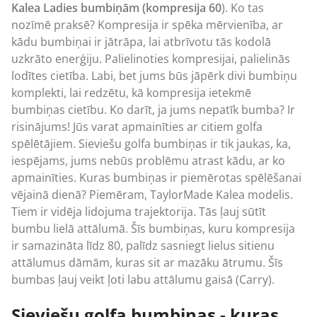
Kalea Ladies bumbiņām (kompresija 60
). Ko tas
nozīmē praksē? Kompresija ir spēka mērvienība, ar
kādu bumbiņai ir jātrāpa, lai atbrīvotu tās kodolā
uzkrāto enerģiju. Palielinoties kompresijai, palielinās
lodītes cietība. Labi, bet jums būs jāpērk divi bumbiņu
komplekti, lai redzētu, kā kompresija ietekmē
bumbiņas cietību. Ko darīt, ja jums nepatīk bumba? Ir
risinājums! Jūs varat apmainīties ar citiem golfa
spēlētājiem. Sieviešu golfa bumbiņas ir tik jaukas, ka,
iespējams, jums nebūs problēmu atrast kādu, ar ko
apmainīties. Kuras bumbiņas ir piemērotas spēlēšanai
vējainā dienā? Piemēram, TaylorMade Kalea modelis.
Tiem ir vidēja lidojuma trajektorija. Tās ļauj sūtīt
bumbu lielā attālumā. Šīs bumbiņas, kuru kompresija
ir samazināta līdz 80, palīdz sasniegt lielus sitienu
attālumus dāmām, kuras sit ar mazāku ātrumu. Šīs
bumbas ļauj veikt ļoti labu attālumu gaisā (Carry).
Sieviešu golfa bumbiņas - kuras