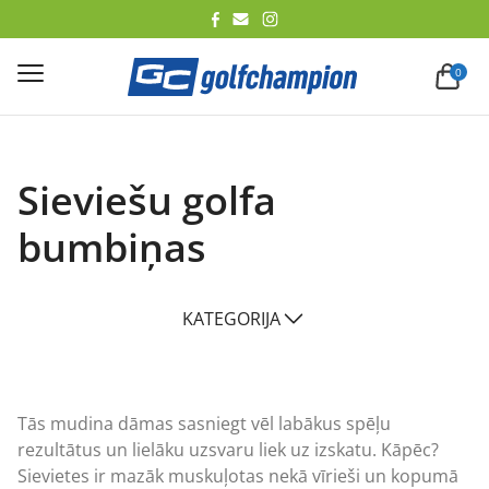
lēt
0
Sieviešu golfa
bumbiņas
KATEGORIJA
Tās mudina dāmas sasniegt vēl labākus spēļu
rezultātus un lielāku uzsvaru liek uz izskatu. Kāpēc?
Sievietes ir mazāk muskuļotas nekā vīrieši un kopumā