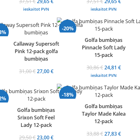
Original
Current
Original
Current
37,51
€
29,65
€
37,51
€
29,65
€
price
price
price
price
ieskaitot PVN
ieskaitot PVN
was:
is:
was:
is:
37,51 €.
29,65 €.
37,51 €.
29,65 €.
-20%
13%
Golfa bumbiņas
Callaway Supersoft
Pinnacle Soft Lady
Izpārdots
Pink 12-pack golfa
rdots
15-pack
bumbiņas
Original
Current
30,86
€
24,81
€
Original
Current
31,00
€
27,00
€
price
price
ieskaitot PVN
price
price
was:
is:
was:
is:
30,86 €.
24,81 €.
31,00 €.
27,00 €.
-18%
22%
Golfa bumbiņas
Golfa bumbiņas
Taylor Made Kalea
Srixon Soft Feel
rdots
12-pack
Lady 12-pack
Original
Current
33,88
€
27,83
€
Original
Current
29,50
€
23,00
€