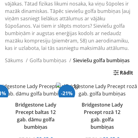
vājākas. Tātad fizikas likumi nosaka, ka viņu šūpoles ir
mazāk dinamiskas. Tāpēc sieviešu
golfa
bumbiņas ļauj
viņām sasniegt lielākus attālumus ar vājāku
šūpošanos. Vai tiem ir slēpts motors? Sieviešu golfa
bumbiņām ir augstas enerģijas kodols ar nedaudz
mazāku kompresiju (piemēram, 58) un aerodinamiku,
kas ir uzlabota, lai tās sasniegtu maksimālu attālumu.
Sākums
Golfa bumbiņas
Sieviešu golfa bumbiņas
Rādīt
21%
-21%
Bridgestone Lady
Bridgestone Lady
Precept baltas 12
Precept rozā 12
gab. dāmu golfa
gab. golfa
bumbiņas
bumbiņas