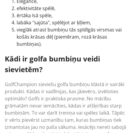
Elegance,
efektivitāte spēlē,
ērtāka īsā spēle,
labāka "sajūta", spēlējot ar ķīļiem,
vieglāk atrast bumbiņu tās spīdīgās virsmas vai
košās krāsas dēļ (piemēram, rozā krāsas
bumbiņas).
Kādi ir golfa bumbiņu veidi
sievietēm?
GolfChampion sieviešu golfa bumbiņu klāstā ir vairāki
produkti. Kādas ir vadlīnijas, kas jāievēro, izvēloties
optimālo? Golfs ir praktiska prasme. No mācību
grāmatām nevar iemācīties, kādas ir atšķirības starp
bumbiņām. To var darīt treniņa vai spēles laikā. Tāpēc
ir vērts pievērst uzmanību tam, kuras bumbiņas tiek
izmantotas jau no paša sākuma. Iesācējs nereti sabojā