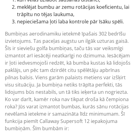
meklējat bumbu ar zemu rotācijas koeficientu, lai
trāpītu no tējas laukuma,
nepieciešama ļoti laba kontrole pār īsāku spēli.
Bumbiņas aerodinamiku ietekmē īpašais 302 bedrīšu
izvietojums. Tas paceļas augstu un ilgāk uzturas gaisā.
Šīs ir sieviešu golfa bumbiņas, taču tās var veiksmīgi
izmantot arī iesācēji neatkarīgi no dzimuma. Iesācējam
ir ļoti iedvesmojoši redzēt, kā bumba kustas kā lidojošs
paklājs, un pēc tam dzirdēt citu spēlētāju apbrīnas
pilnas balsis. Viens garām palaists metiens var izšķirt
visu situāciju. Ja bumbiņa netiks trāpīta perfekti, tās
lidojums būs nestabils, un tā tiks ieķerta un nogriezta.
Ko var darīt, kamēr roka nav tikpat droša kā čempiona
roka? Jūs varat izmantot bumbas, kurās sānu rotācijas
nevēlamā ietekme ir samazināta līdz minimumam. Šī
funkcija piemīt Callaway Supersoft 12 iepakojuma
bumbiņām. Šīm bumbām ir: