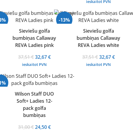
price
price
ieskaitot PVN
price
price
was:
is:
was:
is:
33,88 €.
27,83 €.
29,50 €.
23,00 €.
13%
-13%
Sieviešu golfa
Sieviešu golfa
bumbiņas Callaway
bumbiņas Callaway
Izpārdots
REVA Ladies pink
REVA Ladies white
Original
Current
Original
Current
37,51
€
32,67
€
37,51
€
32,67
€
price
price
price
price
ieskaitot PVN
ieskaitot PVN
was:
is:
was:
is:
37,51 €.
32,67 €.
37,51 €.
32,67 €.
21%
Wilson Staff DUO
Soft+ Ladies 12-
pack golfa
bumbiņas
Original
Current
31,00
€
24,50
€