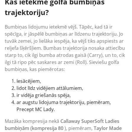
Kas ietekmē golfa bumbiņas
trajektoriju?
Bumbiņas lidojumu ietekmē vējš. Tāpēc, kad tā ir
spēcīga, ir jāspēlē bumbiņas ar līdzenu trajektoriju. Jo
tuvāk zemei, jo lielāka iespēja, ka vējš tiks apspiests ar
reljefa šķēršļiem. Bumbas trajektorija nosaka attiecību
starp to, cik ilgi bumba atrodas gaisā (Carry), un to, cik
ilgi tā ripo pēc saskares ar zemi (Roll). Sieviešu golfa
bumbiņas, kas piemērotas:
Iesācējiem,
lidot līdz vidējiem attālumiem,
ir vidēja griešanās spēja,
ar augstu lidojuma trajektoriju, piemēram,
Precept MC Lady.
Mazāka kompresija nekā
Callaway SuperSoft Ladies
bumbiņām (kompresija 80
), piemēram,
Taylor Made