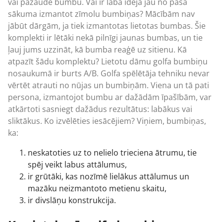
vai pazaudē bumbu. Vai ir laba ideja jau no paša
sākuma izmantot zīmolu bumbiņas? Mācībām nav
jābūt dārgām, ja tiek izmantotas lietotas bumbas. Šie
komplekti ir lētāki nekā pilnīgi jaunas bumbas, un tie
ļauj jums uzzināt, kā bumba reaģē uz sitienu. Kā
atpazīt šādu komplektu? Lietotu dāmu golfa bumbiņu
nosaukumā ir burts A/B. Golfa spēlētāja tehniku nevar
vērtēt atrauti no nūjas un bumbiņām. Viena un tā pati
persona, izmantojot bumbu ar dažādām īpašībām, var
atkārtoti sasniegt dažādus rezultātus: labākus vai
sliktākus. Ko izvēlēties iesācējiem? Viņiem, bumbiņas,
ka:
neskatoties uz to nelielo trieciena ātrumu, tie
spēj veikt labus attālumus,
ir grūtāki, kas nozīmē lielākus attālumus un
mazāku neizmantoto metienu skaitu,
ir divslāņu konstrukcija.