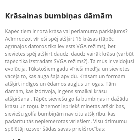
price
price
was:
is:
Krāsainas bumbiņas dāmām
31,00 €.
24,50 €.
Kāpēc tiem ir rozā krāsa vai perlamutra pārklājums?
Acīmredzot vīrieši spēj atšķirt 16 krāsas (tāpēc
agrīnajos datoros tika ieviests VGA režīms), bet
sievietes spēj atšķirt daudz, daudz vairāk krāsu (varbūt
tāpēc tika izstrādāts SVGA režīms?). Tā mūs ir veidojusi
evolūcija. Tūkstošiem gadu vīrieši medīja un sievietes
vācēja to, kas auga šajā apvidū. Krāsām un formām
atšķirt indīgos un ēdamos augļus un ogas. Tām
dāmām, kas izdzīvoja, ir gēns smalkai krāsu
atšķiršanai. Tāpēc sieviešu golfa bumbiņas ir dažādu
krāsu un toņu. Izņemot iepriekš minētās atšķirības,
sieviešu golfa bumbiņām nav citu atšķirību, kas
padarītu tās nepiemērotas vīriešiem. Visu dzimumu
spēlētāji uzsver šādas savas priekšrocības: