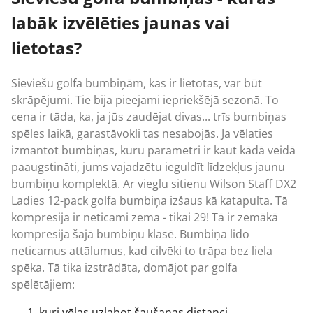
labāk izvēlēties jaunas vai
lietotas?
Sieviešu golfa bumbiņām, kas ir lietotas, var būt
skrāpējumi. Tie bija pieejami iepriekšējā sezonā. To
cena ir tāda, ka, ja jūs zaudējat divas... trīs bumbiņas
spēles laikā, garastāvokli tas nesabojās. Ja vēlaties
izmantot bumbiņas, kuru parametri ir kaut kādā veidā
paaugstināti, jums vajadzētu ieguldīt līdzekļus jaunu
bumbiņu komplektā. Ar vieglu sitienu Wilson Staff DX2
Ladies 12-pack golfa bumbiņa izšaus kā katapulta. Tā
kompresija ir neticami zema - tikai 29! Tā ir zemākā
kompresija šajā bumbiņu klasē. Bumbiņa lido
neticamus attālumus, kad cilvēki to trāpa bez liela
spēka. Tā tika izstrādāta, domājot par golfa
spēlētājiem:
kuri vēlas uzlabot šaušanas distanci,