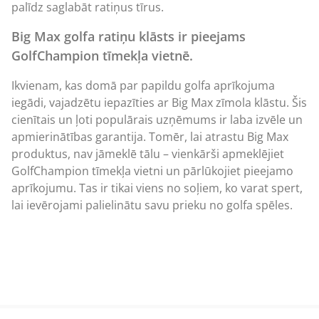
palīdz saglabāt ratiņus tīrus.
Big Max golfa ratiņu klāsts ir pieejams
GolfChampion tīmekļa vietnē.
Ikvienam, kas domā par papildu golfa aprīkojuma
iegādi, vajadzētu iepazīties ar
Big Max zīmola
klāstu. Šis
cienītais un ļoti populārais uzņēmums ir laba izvēle un
apmierinātības garantija. Tomēr, lai atrastu Big Max
produktus, nav jāmeklē tālu – vienkārši apmeklējiet
GolfChampion tīmekļa vietni un pārlūkojiet pieejamo
aprīkojumu. Tas ir tikai viens no soļiem, ko varat spert,
lai ievērojami palielinātu savu prieku no golfa spēles.