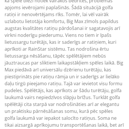
ka spēle bieži notiek vairākos bedrītēs, problēmas
apjoms ievērojami paplašinās. Šādā situācijā golfa
ratiņi ir nenovērtējams rīks. Tomēr, lai vēl vairāk
uzlabotu lietotāja komfortu, Big Max zīmols papildus
augstas kvalitātes ratiņu pārdošanai ir sagatavojis arī
virkni noderīgu piederumu. Viens no tiem ir īpašs
lietussargu turētājs, kas ir saderīgs ar ratiņiem, kuri
aprīkoti ar RainStar sistēmu. Tas nodrošina ērtu
lietussarga nēsāšanu, tāpēc spēlētājiem nebūs
jāuztraucas par sliktiem laikapstākļiem spēles laikā. Big
Max piedāvā arī universālu dzērienu turētāju, kas
piestiprināts pie ratiņu rāmja un ir saderīgs ar lielāko
daļu tirgū pieejamo ratiņu. Tajā var ievietot visu formu
pudeles. Spēlētājs, kas aprīkots ar šādu turētāju, golfa
laukumā vairs nepiedzīvos slāpju brīžus. Turklāt golfa
spēlētāji cita starpā var nodrošināties arī ar elegantu
un praktisku pārnēsāšanas somu, kurā pēc spēles
golfa laukumā var iepakot salocīto ratiņus. Soma ne
tikai aizsargā aprīkojumu transportēšanas laikā, bet arī