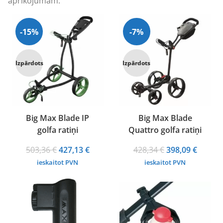
aprīkojumam.
-15%
-7%
Izpārdots
Izpārdots
Big Max Blade IP
Big Max Blade
golfa ratiņi
Quattro golfa ratiņi
Original
Current
Original
Curren
503,36
€
427,13
€
428,34
€
398,09
€
price
price
price
price
ieskaitot PVN
ieskaitot PVN
was:
is:
was:
is:
503,36 €.
427,13 €.
428,34 €.
398,09 