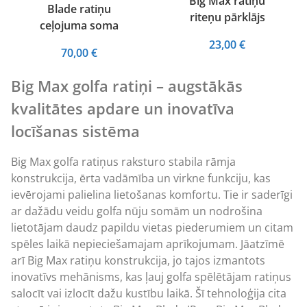
Big Max ratiņu
Blade ratiņu
riteņu pārklājs
ceļojuma soma
23,00
€
70,00
€
Big Max golfa ratiņi – augstākās
kvalitātes apdare un inovatīva
locīšanas sistēma
Big Max golfa ratiņus raksturo stabila rāmja
konstrukcija, ērta vadāmība un virkne funkciju, kas
ievērojami palielina lietošanas komfortu. Tie ir saderīgi
ar dažādu veidu golfa nūju somām un nodrošina
lietotājam daudz papildu vietas piederumiem un citam
spēles laikā nepieciešamajam aprīkojumam. Jāatzīmē
arī Big Max ratiņu konstrukcija, jo tajos izmantots
inovatīvs mehānisms, kas ļauj golfa spēlētājam ratiņus
salocīt vai izlocīt dažu kustību laikā. Šī tehnoloģija cita