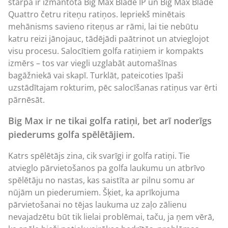
starpā ir izmantota Big Max Blade IP un Big Max Blade
Quattro četru riteņu ratiņos. Iepriekš minētais
mehānisms savieno riteņus ar rāmi, lai tie nebūtu
katru reizi jānojauc, tādējādi paātrinot un atvieglojot
visu procesu. Salocītiem golfa ratiņiem ir kompakts
izmērs – tos var viegli uzglabāt automašīnas
bagāžniekā vai skapī. Turklāt, pateicoties īpaši
uzstādītajam rokturim, pēc salocīšanas ratiņus var ērti
pārnēsāt.
Big Max ir ne tikai golfa ratiņi, bet arī noderīgs
piederums golfa spēlētājiem.
Katrs spēlētājs zina, cik svarīgi ir
golfa ratiņi
. Tie
atvieglo pārvietošanos pa golfa laukumu un atbrīvo
spēlētāju no nastas, kas saistīta ar pilnu somu ar
nūjām un piederumiem. Šķiet, ka aprīkojuma
pārvietošanai no tējas laukuma uz zaļo zālienu
nevajadzētu būt tik lielai problēmai, taču, ja ņem vērā,