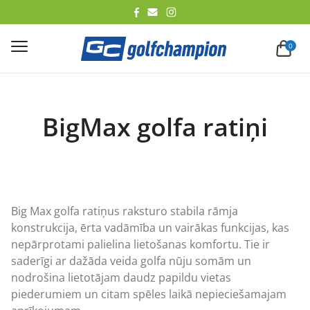
lēt
0
BigMax golfa ratiņi
Big Max golfa ratiņus raksturo stabila rāmja
konstrukcija, ērta vadāmība un vairākas funkcijas, kas
nepārprotami palielina lietošanas komfortu. Tie ir
saderīgi ar dažāda veida golfa nūju somām un
nodrošina lietotājam daudz papildu vietas
piederumiem un citam spēles laikā nepieciešamajam