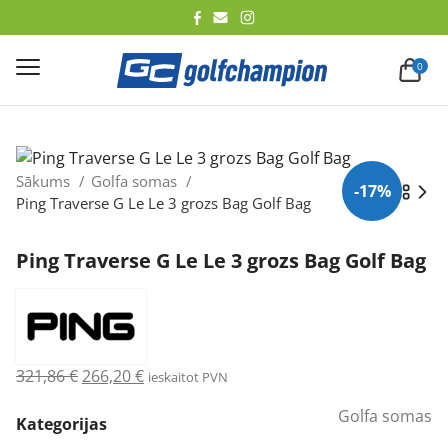
lēt
0
Sākums
Golfa somas
-17%
Ping Traverse G Le Le 3 grozs Bag Golf Bag
Ping Traverse G Le Le 3 grozs Bag Golf Bag
Original
Current
321,86
€
266,20
€
ieskaitot PVN
price
price
Golfa somas
was:
is:
Kategorijas
321,86 €.
266,20 €.