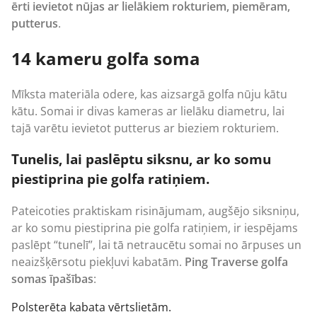
ērti ievietot nūjas ar lielākiem rokturiem, piemēram,
putterus
.
14 kameru golfa soma
Mīksta materiāla odere, kas aizsargā golfa nūju kātu
kātu. Somai ir divas kameras ar lielāku diametru, lai
tajā varētu ievietot putterus ar bieziem rokturiem.
Tunelis, lai paslēptu siksnu, ar ko somu
piestiprina pie golfa ratiņiem.
Pateicoties praktiskam risinājumam, augšējo siksniņu,
ar ko
somu
piestiprina pie
golfa ratiņiem
, ir iespējams
paslēpt “tunelī”, lai tā netraucētu somai no ārpuses un
neaizšķērsotu piekļuvi kabatām.
Ping
Traverse golfa
somas īpašības
:
Polsterēta kabata vērtslietām.