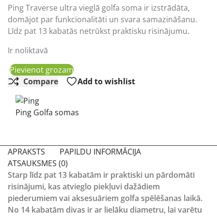
Ping Traverse ultra vieglā golfa soma ir izstrādāta,
domājot par funkcionalitāti un svara samazināšanu.
Līdz pat 13 kabatās netrūkst praktisku risinājumu.
Ir noliktavā
Pievienot grozam
Compare
Add to wishlist
Ping Golfa somas
APRAKSTS
PAPILDU INFORMĀCIJA
ATSAUKSMES (0)
Starp līdz pat 13 kabatām ir praktiski un pārdomāti
risinājumi, kas atvieglo piekļuvi dažādiem
piederumiem vai aksesuāriem golfa spēlēšanas laikā.
No 14 kabatām divas ir ar lielāku diametru, lai varētu