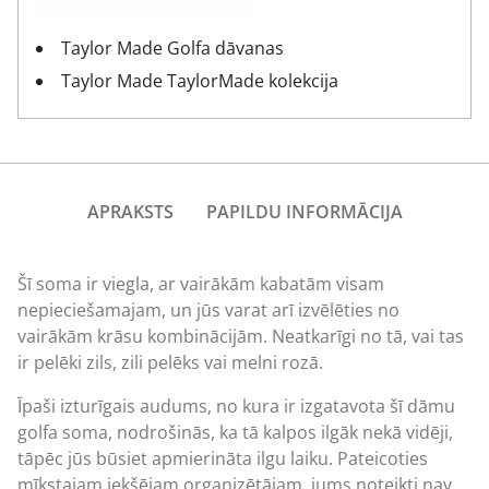
Taylor Made Golfa dāvanas
Taylor Made TaylorMade kolekcija
APRAKSTS
PAPILDU INFORMĀCIJA
Šī soma ir viegla, ar vairākām kabatām visam
nepieciešamajam, un jūs varat arī izvēlēties no
vairākām krāsu kombinācijām. Neatkarīgi no tā, vai tas
ir pelēki zils, zili pelēks vai melni rozā.
Īpaši izturīgais audums, no kura ir izgatavota šī dāmu
golfa soma, nodrošinās, ka tā kalpos ilgāk nekā vidēji,
tāpēc jūs būsiet apmierināta ilgu laiku. Pateicoties
mīkstajam iekšējam organizētājam, jums noteikti nav