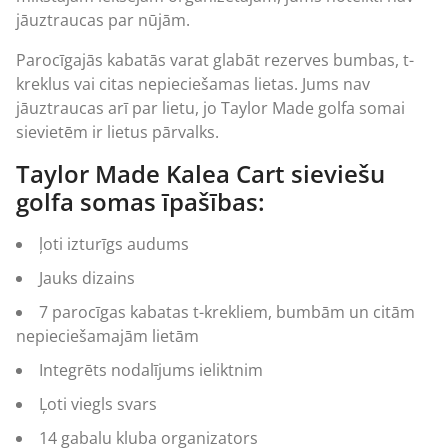
jāuztraucas par nūjām.
Parocīgajās kabatās varat glabāt rezerves bumbas, t-
kreklus vai citas nepieciešamas lietas. Jums nav
jāuztraucas arī par lietu, jo Taylor Made
golfa somai
sievietēm ir lietus pārvalks.
Taylor Made Kalea Cart sieviešu
golfa somas īpašības:
ļoti izturīgs audums
Jauks dizains
7 parocīgas kabatas t-krekliem, bumbām un citām
nepieciešamajām lietām
Integrēts nodalījums
ieliktnim
Ļoti viegls svars
14 gabalu kluba organizators