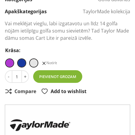
was:
is:
277,09 €.
175,45 €.
Apakškategorijas
TaylorMade kolekcija
Vai meklējat vieglu, labi izgatavotu un līdz 14 golfa
nūjām ietilpīgu golfa somu sievietēm? Tad Taylor Made
dāmu somas Cart Lite ir pareizā izvēle.
Krāsa:
Notīrīt
Taylor Made Kalea Cart Bag sieviešu golfa soma daudzum
-
+
PIEVIENOT GROZAM
Compare
Add to wishlist