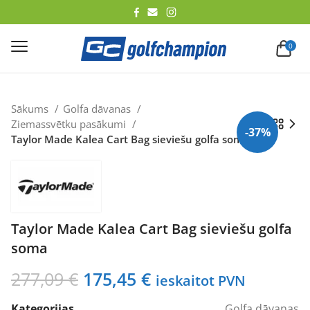
lēt
0
Sākums
Golfa dāvanas
Ziemassvētku pasākumi
-37%
Taylor Made Kalea Cart Bag sieviešu golfa soma
Taylor Made Kalea Cart Bag sieviešu golfa
soma
Original
Current
277,09
€
175,45
€
ieskaitot PVN
price
price
Kategorijas
Golfa dāvanas