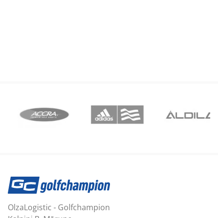
OlzaLogistic - Golfchampion