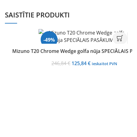
SAISTĪTIE PRODUKTI
-49%
Mizuno T20 Chrome Wedge golfa nūja SPECIĀLAIS 
Hot
Original
Current
246,84
€
125,84
€
ieskaitot PVN
price
price
was:
is:
246,84 €.
125,84 €.