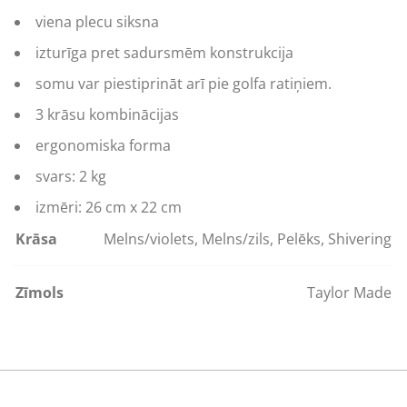
viena plecu siksna
izturīga pret sadursmēm konstrukcija
somu var piestiprināt arī pie golfa ratiņiem.
3 krāsu kombinācijas
ergonomiska forma
svars: 2 kg
izmēri: 26 cm x 22 cm
Krāsa
Melns/violets, Melns/zils, Pelēks, Shivering
Zīmols
Taylor Made