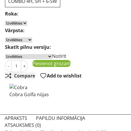
COMBO 4H, 5H + 6-SW
Roka:
Vārpsta:
Skatīt pilnu versiju:
Notīrīt
Cobra Air-X gludekļi grafīta golfa gludekļi ar hibrīdu dau
Pievienot grozam
-
+
Compare
Add to wishlist
Cobra Golfa nūjas
APRAKSTS
PAPILDU INFORMĀCIJA
ATSAUKSMES (0)