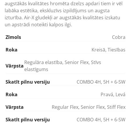
augstākās kvalitātes hromēta dzelzs apdari tiem ir vēl
labāka estētika, ekskluzīvs izpildījums un augsta
izturība. Air-X gludekļi ar augstākās kvalitātes izskatu
un apstrādi noteikti kalpos ilgi.
Zīmols
Cobra
Roka
Kreisā
,
Tiesības
Regulāra elastība
,
Senior Flex
,
Stīvs
Vārpsta
elastīgums
Skatīt pilnu versiju
COMBO 4H, 5H + 6-SW
Roka
Pravá
,
Levá
Vārpsta
Regular Flex
,
Senior Flex
,
Stiff Flex
Skatīt pilnu versiju
COMBO 4H, 5H + 6-SW