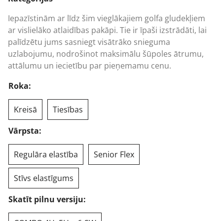
1234,20 €.
1128,93 €.
Iepazīstinām ar līdz šim vieglākajiem golfa gludekļiem
ar vislielāko atlaidības pakāpi. Tie ir īpaši izstrādāti, lai
palīdzētu jums sasniegt visātrāko snieguma
uzlabojumu, nodrošinot maksimālu šūpoles ātrumu,
attālumu un iecietību par pieņemamu cenu.
Roka:
Kreisā
Tiesības
Vārpsta:
Regulāra elastība
Senior Flex
Stīvs elastīgums
Skatīt pilnu versiju: