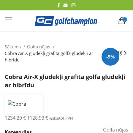
lēt
0
Sākums
Golfa nūjas
Cobra Air-X gludekļi grafīta golfa gludekļi ar
-9%
hibrīdu
Cobra Air-X gludekļi grafīta golfa gludekļi
ar hibrīdu
Original
Current
1234,20
€
1128,93
€
ieskaitot PVN
price
price
Golfa nūjas
was:
is:
Kategorijas