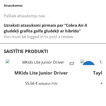
Atsauksmes
Pašlaik atsauksmju nav.
Uzraksti atsauksmi pirmais par “Cobra Air-X
gludekļi grafīta golfa gludekļi ar hibrīdu”
You must be
logged in
to post a review.
SAISTĪTIE PRODUKTI
-15%
MKids Lite Junior Driver
Taylo
Izpārdots
55,66
€
45
ieskaitot PVN