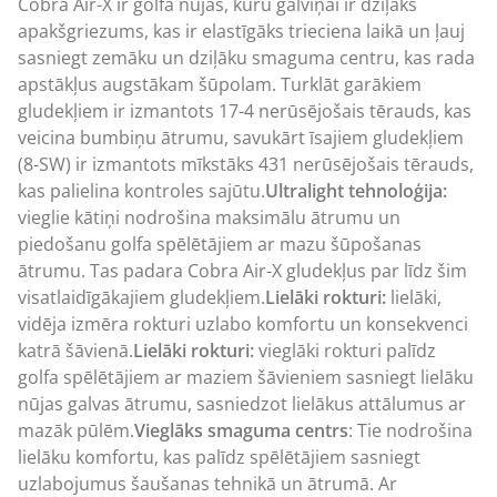
Cobra Air-X ir golfa nūjas, kuru galviņai ir dziļāks
apakšgriezums, kas ir elastīgāks trieciena laikā un ļauj
sasniegt zemāku un dziļāku smaguma centru, kas rada
apstākļus augstākam šūpolam. Turklāt garākiem
gludekļiem ir izmantots 17-4 nerūsējošais tērauds, kas
veicina bumbiņu ātrumu, savukārt īsajiem gludekļiem
(8-SW) ir izmantots mīkstāks 431 nerūsējošais tērauds,
kas palielina kontroles sajūtu.
Ultralight tehnoloģija:
vieglie kātiņi nodrošina maksimālu ātrumu un
piedošanu golfa spēlētājiem ar mazu šūpošanas
ātrumu. Tas padara Cobra Air-X gludekļus par līdz šim
visatlaidīgākajiem gludekļiem.
Lielāki rokturi:
lielāki,
vidēja izmēra rokturi uzlabo komfortu un konsekvenci
katrā šāvienā.
Lielāki rokturi:
vieglāki rokturi palīdz
golfa spēlētājiem ar maziem šāvieniem sasniegt lielāku
nūjas galvas ātrumu, sasniedzot lielākus attālumus ar
mazāk pūlēm.
Vieglāks smaguma centrs
: Tie nodrošina
lielāku komfortu, kas palīdz spēlētājiem sasniegt
uzlabojumus šaušanas tehnikā un ātrumā. Ar