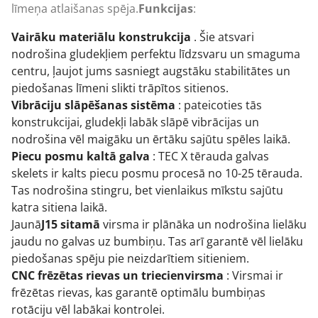
līmeņa atlaišanas spēja.
Funkcijas
:
Vairāku materiālu konstrukcija
. Šie atsvari
nodrošina gludekļiem perfektu līdzsvaru un smaguma
centru, ļaujot jums sasniegt augstāku stabilitātes un
piedošanas līmeni slikti trāpītos sitienos.
Vibrāciju slāpēšanas sistēma
: pateicoties tās
konstrukcijai, gludekļi labāk slāpē vibrācijas un
nodrošina vēl maigāku un ērtāku sajūtu spēles laikā.
Piecu posmu kaltā galva
: TEC X tērauda galvas
skelets ir kalts piecu posmu procesā no 10-25 tērauda.
Tas nodrošina stingru, bet vienlaikus mīkstu sajūtu
katra sitiena laikā.
Jaunā
J15 sitamā
virsma ir plānāka un nodrošina lielāku
jaudu no galvas uz bumbiņu. Tas arī garantē vēl lielāku
piedošanas spēju pie neizdarītiem sitieniem.
CNC frēzētas rievas un triecienvirsma
: Virsmai ir
frēzētas rievas, kas garantē optimālu bumbiņas
rotāciju vēl labākai kontrolei.