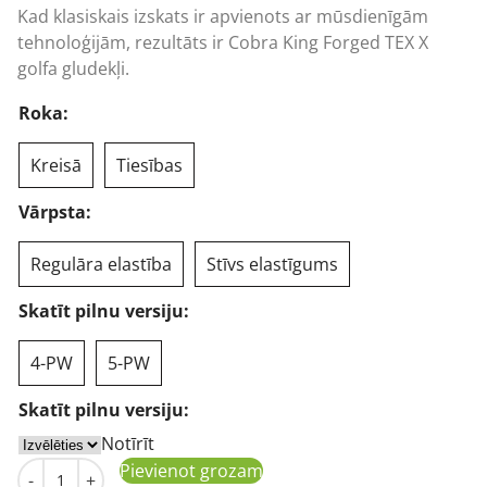
Kad klasiskais izskats ir apvienots ar mūsdienīgām
1406,02 €
tehnoloģijām, rezultāts ir Cobra King Forged TEX X
golfa gludekļi.
Roka:
Kreisā
Tiesības
Vārpsta:
Regulāra elastība
Stīvs elastīgums
Skatīt pilnu versiju:
4-PW
5-PW
Skatīt pilnu versiju:
Notīrīt
Cobra King Forged TEC X golfa gludekļi, tērauds daudzum
Pievienot grozam
-
+