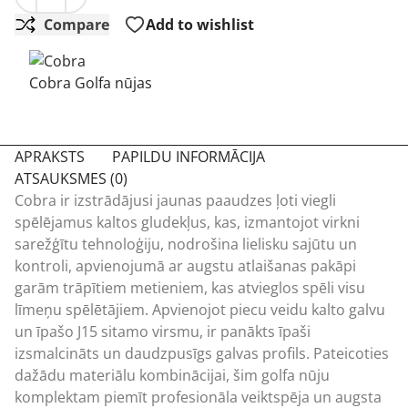
Compare
Add to wishlist
Cobra Golfa nūjas
APRAKSTS
PAPILDU INFORMĀCIJA
ATSAUKSMES (0)
Cobra ir izstrādājusi jaunas paaudzes ļoti viegli
spēlējamus kaltos gludekļus, kas, izmantojot virkni
sarežģītu tehnoloģiju, nodrošina lielisku sajūtu un
kontroli, apvienojumā ar augstu atlaišanas pakāpi
garām trāpītiem metieniem, kas atvieglos spēli visu
līmeņu spēlētājiem. Apvienojot piecu veidu kalto galvu
un īpašo J15 sitamo virsmu, ir panākts īpaši
izsmalcināts un daudzpusīgs galvas profils. Pateicoties
dažādu materiālu kombinācijai, šim golfa nūju
komplektam piemīt profesionāla veiktspēja un augsta