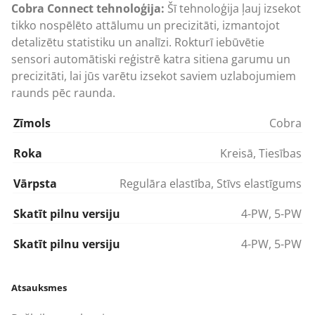
Cobra Connect tehnoloģija:
Šī tehnoloģija ļauj izsekot
tikko nospēlēto attālumu un precizitāti, izmantojot
detalizētu statistiku un analīzi. Rokturī iebūvētie
sensori automātiski reģistrē katra sitiena garumu un
precizitāti, lai jūs varētu izsekot saviem uzlabojumiem
raunds pēc raunda.
Zīmols
Cobra
Roka
Kreisā
,
Tiesības
Vārpsta
Regulāra elastība
,
Stīvs elastīgums
Skatīt pilnu versiju
4-PW
,
5-PW
Skatīt pilnu versiju
4-PW
,
5-PW
Atsauksmes