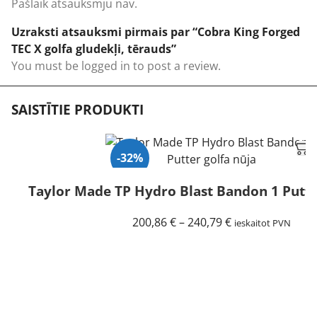
Pašlaik atsauksmju nav.
Uzraksti atsauksmi pirmais par “Cobra King Forged
TEC X golfa gludekļi, tērauds”
You must be
logged in
to post a review.
SAISTĪTIE PRODUKTI
-32%
Taylor Made TP Hydro Blast Bandon 1 Putte
Price
200,86
€
–
240,79
€
ieskaitot PVN
range:
200,86 €
through
240,79 €