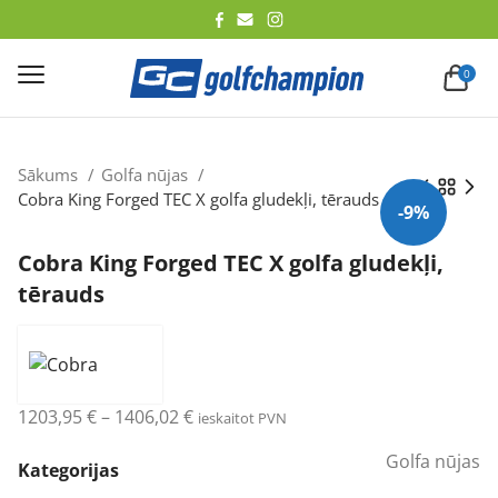
lēt
0
Sākums
Golfa nūjas
Cobra King Forged TEC X golfa gludekļi, tērauds
-9%
Cobra King Forged TEC X golfa gludekļi,
tērauds
Price
1203,95
€
–
1406,02
€
ieskaitot PVN
range:
Golfa nūjas
1203,95 €
Kategorijas
through