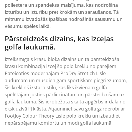
poliestera un spandeksa maisījuma, kas nodrošina
izturību un izturību pret krokām un saraušanos. Tā
mitrumu izvadošās īpašības nodrošinās sausumu un
vēsumu spēles laikā
.
Pārsteidzošs dizains, kas izceļas
golfa laukumā.
Izteiksmīgais krāsu bloka dizains un tā pārsteidzošā
krāsu kombinācija izceļ šo polo kreklu no pārējiem.
Pateicoties modernajam ProDry Stret ch Lisle
audumam un mūsdienīgam sportiskam piegriezumam,
šis krekliņš izstaro stilu, kas liks ikvienam golfa
spēlētājam justies pārliecinātam un pārsteidzošam uz
golfa laukuma. Šis ierobežota skaita apģērbs ir daļa no
ekskluzīvā FJ klāsta. Atjauniniet savu golfa garderobi ar
FootJoy Colour Theory Lisle polo kreklu un izbaudiet
nepārspējamu komfortu un modi golfa laukumā.