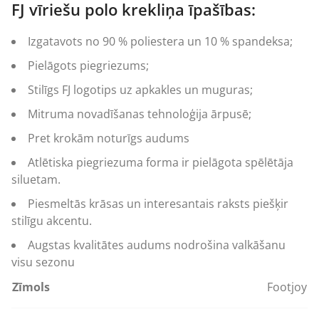
FJ vīriešu polo krekliņa īpašības:
Izgatavots no 90 % poliestera un 10 % spandeksa;
Pielāgots piegriezums;
Stilīgs FJ logotips uz apkakles un muguras;
Mitruma novadīšanas tehnoloģija ārpusē;
Pret krokām noturīgs audums
Atlētiska piegriezuma forma ir pielāgota spēlētāja
siluetam.
Piesmeltās krāsas un interesantais raksts piešķir
stilīgu akcentu.
Augstas kvalitātes audums nodrošina valkāšanu
visu sezonu
Zīmols
Footjoy