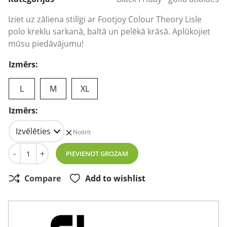
was:
is:
140,36 €.
89,54 €.
Iziet uz zāliena stilīgi ar Footjoy Colour Theory Lisle
polo kreklu sarkanā, baltā un pelēkā krāsā. Aplūkojiet
mūsu piedāvājumu!
Izmērs:
L
M
XL
Izmērs:
Notīrīt
Footjoy Colour Theory Lisle Polo sarkans/balts/pelēks d
-
+
PIEVIENOT GROZAM
Compare
Add to wishlist