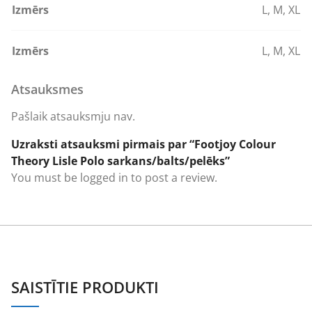
Izmērs
L
,
M
,
XL
Izmērs
L
,
M
,
XL
Atsauksmes
Pašlaik atsauksmju nav.
Uzraksti atsauksmi pirmais par “Footjoy Colour
Theory Lisle Polo sarkans/balts/pelēks”
You must be
logged in
to post a review.
SAISTĪTIE PRODUKTI