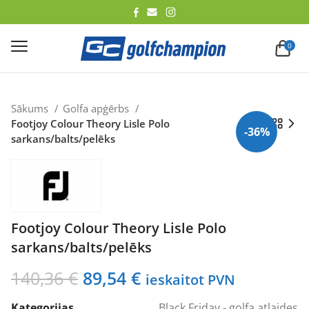
lēt
0
Sākums
Golfa apģērbs
Footjoy Colour Theory Lisle Polo
-36%
sarkans/balts/pelēks
Footjoy Colour Theory Lisle Polo
sarkans/balts/pelēks
Original
Current
140,36
€
89,54
€
ieskaitot PVN
price
price
Kategorijas
Black Friday - golfa atlaides