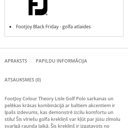
Footjoy Black Friday - golfa atlaides
APRAKSTS
PAPILDU INFORMĀCIJA
ATSAUKSMES (0)
FootJoy Colour Theory Lisle Golf Polo sarkanas un
pelēkas krāsas kombinācijā ar baltiem akcentiem ir
īpašs izdevums, kas demonstrē izcilu komfortu un
stilu! Šis vīriešu golfa krekliņš var kļūt par jūsu zīmolu
svarīgā raunda laikā. Šis krekliņš ir izgatavots no