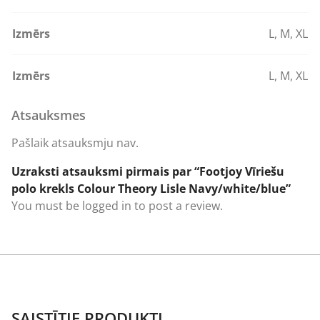
Izmērs
L
,
M
,
XL
Izmērs
L
,
M
,
XL
Atsauksmes
Pašlaik atsauksmju nav.
Uzraksti atsauksmi pirmais par “Footjoy Vīriešu
polo krekls Colour Theory Lisle Navy/white/blue”
You must be
logged in
to post a review.
SAISTĪTIE PRODUKTI