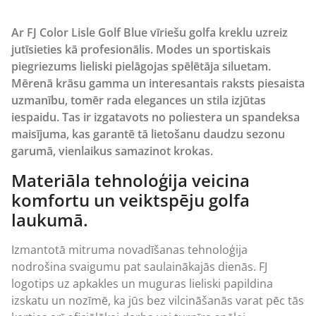
Ar FJ Color Lisle Golf Blue vīriešu golfa kreklu uzreiz
jutīsieties kā profesionālis. Modes un sportiskais
piegriezums lieliski pielāgojas spēlētāja siluetam.
Mērenā krāsu gamma un interesantais raksts piesaista
uzmanību, tomēr rada elegances un stila izjūtas
iespaidu. Tas ir izgatavots no poliestera un spandeksa
maisījuma, kas garantē tā lietošanu daudzu sezonu
garumā, vienlaikus samazinot krokas.
Materiāla tehnoloģija veicina
komfortu un veiktspēju golfa
laukumā.
Izmantotā mitruma novadīšanas tehnoloģija
nodrošina svaigumu pat saulainākajās dienās. FJ
logotips uz apkakles un muguras lieliski papildina
izskatu un nozīmē, ka jūs bez vilcināšanās varat pēc tās