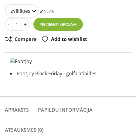
Notīrīt
Footjoy Vīriešu polo krekls Colour Theory Lisle Navy/wh
-
+
PIEVIENOT GROZAM
Compare
Add to wishlist
Footjoy Black Friday - golfa atlaides
APRAKSTS
PAPILDU INFORMĀCIJA
ATSAUKSMES (0)