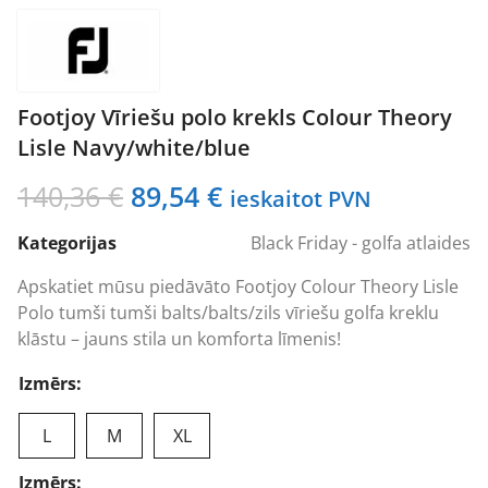
Footjoy Vīriešu polo krekls Colour Theory
Lisle Navy/white/blue
Original
Current
140,36
€
89,54
€
ieskaitot PVN
price
price
Kategorijas
Black Friday - golfa atlaides
was:
is:
140,36 €.
89,54 €.
Apskatiet mūsu piedāvāto Footjoy Colour Theory Lisle
Polo tumši tumši balts/balts/zils vīriešu golfa kreklu
klāstu – jauns stila un komforta līmenis!
Izmērs:
L
M
XL
Izmērs: