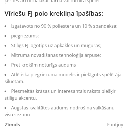
ķerties arī oficiālākai darba vai turnīra spēlei.
Vīriešu FJ polo krekliņa īpašības:
Izgatavots no 90 % poliestera un 10 % spandeksa;
piegriezums;
Stilīgs FJ logotips uz apkakles un muguras;
Mitruma novadīšanas tehnoloģija ārpusē;
Pret krokām noturīgs audums
Atlētiska piegriezuma modelis ir pielāgots spēlētāja
siluetam.
Piesmeltās krāsas un interesantais raksts piešķir
stilīgu akcentu.
Augstas kvalitātes audums nodrošina valkāšanu
visu sezonu
Zīmols
Footjoy