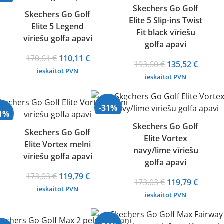
Skechers Go Golf
Skechers Go Golf
Elite 5 Slip-ins Twist
Elite 5 Legend
Fit black vīriešu
vīriešu golfa apavi
golfa apavi
Original
Current
170,61
€
110,11
€
Original
Curren
193,60
€
135,52
€
price
price
ieskaitot PVN
price
price
ieskaitot PVN
was:
is:
was:
is:
170,61 €.
110,11 €.
193,60 €.
135,52 
-31%
31%
Skechers Go Golf
Skechers Go Golf
Elite Vortex
Elite Vortex melni
navy/lime vīriešu
vīriešu golfa apavi
golfa apavi
Original
Current
173,03
€
119,79
€
Original
Curren
173,03
€
119,79
€
price
price
ieskaitot PVN
price
price
ieskaitot PVN
was:
is:
was:
is:
173,03 €.
119,79 €.
173,03 €.
119,79 