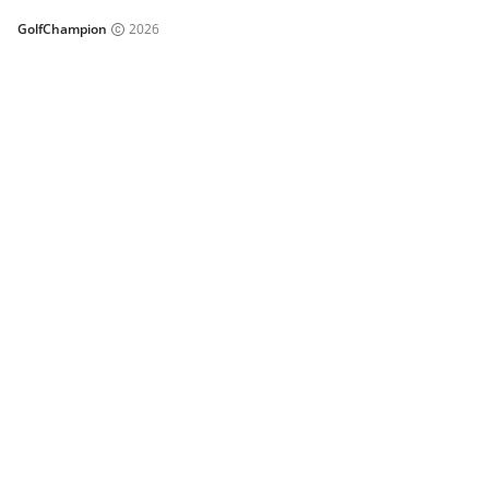
GolfChampion
2026