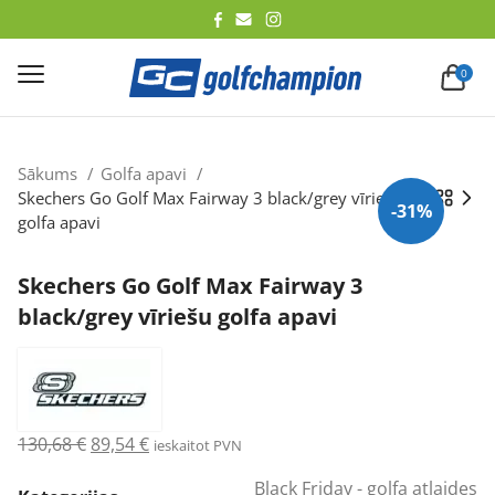
lēt
0
Sākums
Golfa apavi
Skechers Go Golf Max Fairway 3 black/grey vīriešu
-31%
golfa apavi
Skechers Go Golf Max Fairway 3
black/grey vīriešu golfa apavi
Original
Current
130,68
€
89,54
€
ieskaitot PVN
price
price
Black Friday - golfa atlaides