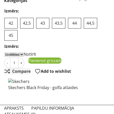
was:
is:
Kategorijas
130,68 €.
89,54 €.
Izmērs:
42
42,5
43
43,5
44
44,5
45
Izmērs:
Notīrīt
Skechers Go Golf Max Fairway 3 black/grey vīriešu golfa
Pievienot grozam
-
+
Compare
Add to wishlist
Skechers Black Friday - golfa atlaides
APRAKSTS
PAPILDU INFORMĀCIJA