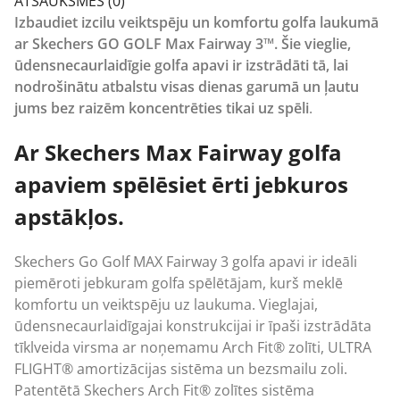
ATSAUKSMES (0)
Izbaudiet izcilu veiktspēju un komfortu golfa laukumā
ar Skechers GO GOLF Max Fairway 3™. Šie vieglie,
ūdensnecaurlaidīgie golfa apavi ir izstrādāti tā, lai
nodrošinātu atbalstu visas dienas garumā un ļautu
jums bez raizēm koncentrēties tikai uz spēli
.
Ar Skechers Max Fairway golfa
apaviem spēlēsiet ērti jebkuros
apstākļos.
Skechers Go Golf MAX Fairway 3 golfa apavi ir ideāli
piemēroti jebkuram golfa spēlētājam, kurš meklē
komfortu un veiktspēju uz laukuma. Vieglajai,
ūdensnecaurlaidīgajai konstrukcijai ir īpaši izstrādāta
tīklveida virsma ar noņemamu Arch Fit® zolīti, ULTRA
FLIGHT® amortizācijas sistēma un bezsmailu zoli.
Patentētā Skechers Arch Fit® zolītes sistēma