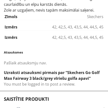
caurlaidību un elpu karstās dienās.
Zole ar uzgaļiem, nevis tapām maksimālai saķerei.
Zīmols
Skechers
Izmērs
42
,
42,5
,
43
,
43,5
,
44
,
44,5
,
45
Izmērs
42
,
42,5
,
43
,
43,5
,
44
,
44,5
,
45
Atsauksmes
Pašlaik atsauksmju nav.
Uzraksti atsauksmi pirmais par “Skechers Go Golf
Max Fairway 3 black/grey vīriešu golfa apavi”
You must be
logged in
to post a review.
SAISTĪTIE PRODUKTI