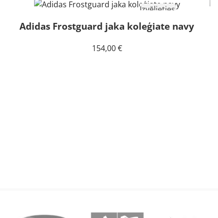
Izvēlieties
Adidas Frostguard jaka koleģiate navy
I
154,00
€