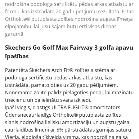
nodrošina podologa sertificētu pēdas arkas atbalstu ar
formu, kas izstrādāta 20 gadu pētījumu rezultātā. Ērtas
Ortholite® putuplasta zolītes nodrošina augsta līmeņa
elpojamību, lai jūsu kājām būtu ērti visas dienas
garumā.
Skechers Go Golf Max Fairway 3 golfa apavu
īpašības
Patentēta Skechers Arch Fit® zolītes sistēma ar
podologa sertificētu pēdas arkas atbalstu, kas
izstrādāta, pamatojoties uz 20 gadu pētījumiem.
Noņemama zolīte palīdz pielāgoties pēdai, lai mazinātu
triecienu un palielinātu svara izkliedi.
Īpaši viegls, elastīgs ULTRA FLIGHT® amortizators.
Ūdensnecaurlaidīgs Ortholite® putuplasta zolītes
slānis nodrošina lielisku amortizāciju un augstu gaisa
caurlaidības līmeni ar 5% pārstrādātas gumijas saturu.
Viegla, elpojoša tīklveida virsma, kas nodrošina gaisa