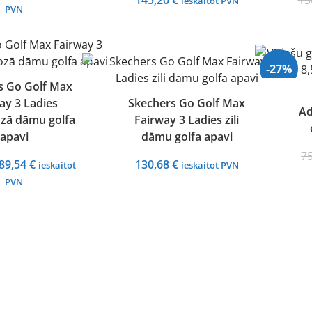
145,20
€
13
ieskaitot PVN
price
price
PVN
was:
is:
145,20 €.
95,59 €.
-27%
s Go Golf Max
ay 3 Ladies
Skechers Go Golf Max
Ad
ozā dāmu golfa
Fairway 3 Ladies zili
apavi
dāmu golfa apavi
7
Original
Current
89,54
€
130,68
€
ieskaitot
ieskaitot PVN
price
price
PVN
was:
is:
130,68 €.
89,54 €.