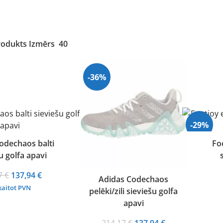
rodukts Izmērs
40
-36%
-29%
odechaos balti
Fo
u golfa apavi
Original
Current
17
€
137,94
€
Adidas Codechaos
price
price
kaitot PVN
pelēki/zili sieviešu golfa
was:
is:
apavi
214,17 €.
137,94 €.
Original
Current