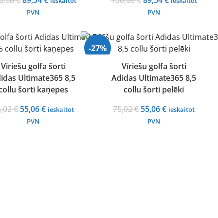
0,68
€
89,54
€
130,68
€
89,54
€
ieskaitot
ieskaitot
price
price
price
price
PVN
PVN
was:
is:
was:
is:
130,68 €.
89,54 €.
130,68 €.
89,54 €.
-27%
Vīriešu golfa šorti
Vīriešu golfa šorti
idas Ultimate365 8,5
Adidas Ultimate365 8,5
collu šorti kaņepes
collu šorti pelēki
Original
Current
Original
Current
5,02
€
55,06
€
75,02
€
55,06
€
ieskaitot
ieskaitot
price
price
price
price
PVN
PVN
was:
is:
was:
is:
75,02 €.
55,06 €.
75,02 €.
55,06 €.