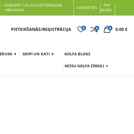
 - SAŅEMIET 10% ATLAIDI PIRMAJAM
PAR
SAZINIETIES
PIRKUMAM
MUMS
0
0
0
t
PIETEIKŠANĀS/REĢISTRĀCIJA
0,00
€
DERUMI
GRIPI UN KATI
GOLFA BLOGS
MŪSU GOLFA ZĪMOLI