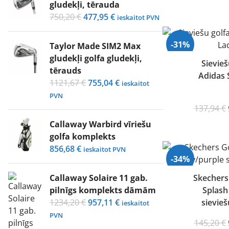
gludekļi, tērauda
Original
Current
750,20
€
477,95
€
ieskaitot PVN
price
price
was:
is:
-31%
Taylor Made SIM2 Max
750,20 €.
477,95 €.
gludekļi golfa gludekļi,
Sievieš
tērauds
Adidas 
Original
Current
1121,67
€
755,04
€
ieskaitot
price
price
PVN
was:
is:
137,94
€
1121,67 €.
755,04 €.
Callaway Warbird vīriešu
golfa komplekts
856,68
€
ieskaitot PVN
-34%
Callaway Solaire 11 gab.
Skechers
pilnīgs komplekts dāmām
Splash
Original
Current
1234,20
€
957,11
€
sievieš
ieskaitot
price
price
PVN
145,20
€
was:
is: