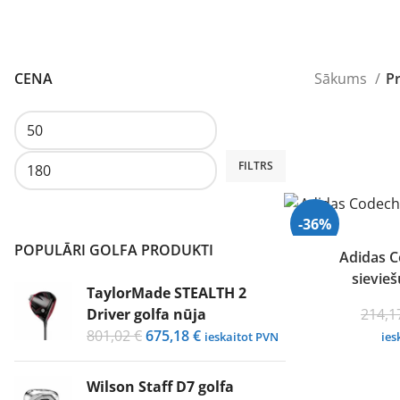
CENA
Sākums
P
Min.
Maks.
FILTRS
cena
cena
-36%
POPULĀRI GOLFA PRODUKTI
Adidas C
sievieš
TaylorMade STEALTH 2
Driver golfa nūja
214,
Original
Current
801,02
€
675,18
€
ieskaitot PVN
ies
price
price
was:
is:
Wilson Staff D7 golfa
801,02 €.
675,18 €.