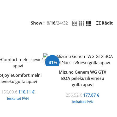
Show :
8
/
16
/
24
/
32
Rādīt
-31%
Mizuno Genem WG GTX
otjoy eComfort melni
BOA pelēki/zili vīriešu
sieviešu golfa apavi
golfa apavi
Original
Current
156,09
€
110,11
€
Original
Current
256,52
€
177,87
€
price
price
ieskaitot PVN
price
price
ieskaitot PVN
was:
is:
was:
is:
156,09 €.
110,11 €.
256,52 €.
177,87 €.