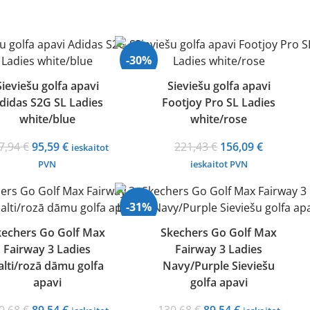
-30%
Sieviešu golfa apavi
Sieviešu golfa apavi
didas S2G SL Ladies
Footjoy Pro SL Ladies
white/blue
white/rose
Original
Current
Original
Current
7,94
€
95,59
€
221,43
€
156,09
€
ieskaitot
price
price
price
price
PVN
ieskaitot PVN
was:
is:
was:
is:
137,94 €.
95,59 €.
221,43 €.
156,09 €.
-31%
kechers Go Golf Max
Skechers Go Golf Max
Fairway 3 Ladies
Fairway 3 Ladies
alti/rozā dāmu golfa
Navy/Purple Sieviešu
apavi
golfa apavi
Original
Current
Original
Current