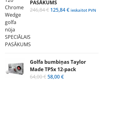
PASĀKUMS
Original
Current
246,84
€
125,84
€
ieskaitot PVN
price
price
was:
is:
246,84 €.
125,84 €.
Golfa bumbiņas Taylor
Made TP5x 12-pack
Original
Current
64,00
€
58,00
€
price
price
was:
is:
64,00 €.
58,00 €.