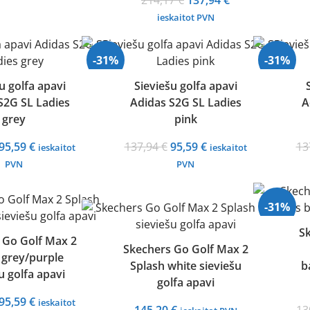
214,17
€
137,94
€
price
price
ieskaitot PVN
was:
is:
214,17 €.
137,94 €.
-31%
-31%
u golfa apavi
Sieviešu golfa apavi
S2G SL Ladies
Adidas S2G SL Ladies
A
grey
pink
Original
Current
Original
Current
95,59
€
137,94
€
95,59
€
13
ieskaitot
ieskaitot
price
price
price
price
PVN
PVN
was:
is:
was:
is:
137,94 €.
95,59 €.
137,94 €.
95,59 €.
-31%
S
 Go Golf Max 2
Skechers Go Golf Max 2
 grey/purple
Splash white sieviešu
b
u golfa apavi
golfa apavi
Original
Current
95,59
€
ieskaitot