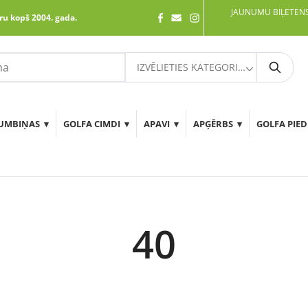
JAUNUMU BIĻETENS
ru kopš 2004. gada.
IZVĒLIETIES KATEGORIJU
Meklē
UMBIŅAS
GOLFA CIMDI
APAVI
APĢĒRBS
GOLFA PIE
40