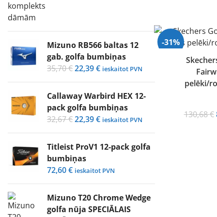
1234,20 €.
957,11 €.
-31%
Mizuno RB566 baltas 12
gab. golfa bumbiņas
Skecher
Original
Current
35,70
€
22,39
€
ieskaitot PVN
Fairw
price
price
pelēki/r
was:
is:
Callaway Warbird HEX 12-
35,70 €.
22,39 €.
pack golfa bumbiņas
130,68
€
Original
Current
32,67
€
22,39
€
ieskaitot PVN
price
price
was:
is:
Titleist ProV1 12-pack golfa
32,67 €.
22,39 €.
bumbiņas
72,60
€
ieskaitot PVN
Mizuno T20 Chrome Wedge
golfa nūja SPECIĀLAIS