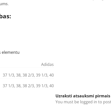
ējums
.
bas:
as elementu
Adidas
37 1/3
,
38
,
38 2/3
,
39 1/3
,
40
37 1/3
,
38
,
38 2/3
,
39 1/3
,
40
Uzraksti atsauksmi pirmais p
You must be
logged in
to post