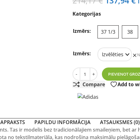
Original
C
214,17
€
137,94
€
price
p
Kategorijas
was:
i
214,17 €.
1
Izmērs:
37 1/3
38
Izmērs:
N
Adidas Codechaos pelēki/zili
-
+
PIEVIENOT GRO
Compare
Add to wi
APRAKSTS
PAPILDU INFORMĀCIJA
ATSAUKSMES (0)
nts.
Tas ir modelis bez tradicionālajiem smaileņiem, bet ar 
avota no tekstilmateriāla, kas nodrošina maksimālu pielāgoš