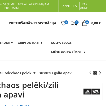
 - SAŅEMIET 10% ATLAIDI PIRMAJAM
PAR
SAZINIETIES
PIRKUMAM
MUMS
0
0
0
t
PIETEIKŠANĀS/REĢISTRĀCIJA
0,00
€
DERUMI
GRIPI UN KATI
GOLFA BLOGS
MŪSU GOLFA ZĪMOLI
s Codechaos pelēki/zili sieviešu golfa apavi
aos pelēki/zili
a apavi