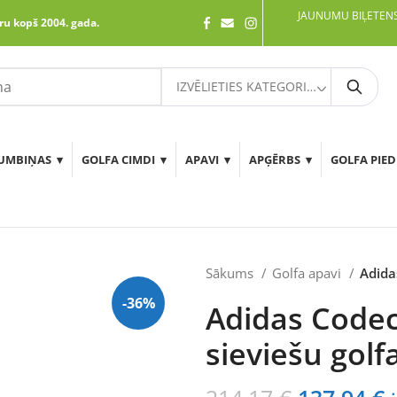
JAUNUMU BIĻETENS
ru kopš 2004. gada.
IZVĒLIETIES KATEGORIJU
Meklē
UMBIŅAS
GOLFA CIMDI
APAVI
APĢĒRBS
GOLFA PIE
Sākums
Golfa apavi
Adida
-36%
Adidas Codech
sieviešu golf