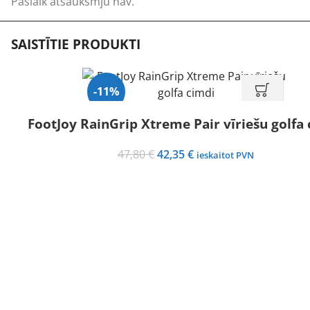
Pašlaik atsauksmju nav.
SAISTĪTIE PRODUKTI
-11%
FootJoy RainGrip Xtreme Pair vīriešu golfa
Original
Current
47,80
€
42,35
€
ieskaitot PVN
price
price
was:
is:
47,80 €.
42,35 €.