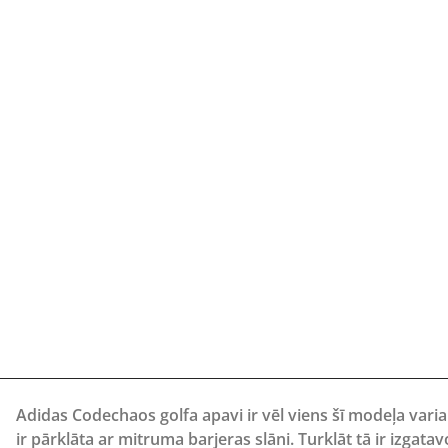
Adidas Codechaos golfa apavi ir vēl viens šī modeļa varia
ir pārklāta ar mitruma barjeras slāni.
Turklāt tā ir izgat