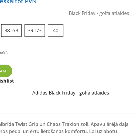
urrent
ieskaitot PVN
rice
Black Friday - golfa atlaides
s:
37,94 €.
38 2/3
39 1/3
40
otīrīt
 sieviešu golfa apavi daudzums
ZAM
shlist
Adidas Black Friday - golfa atlaides
hibrīda Twist Grip un Chaos Traxion zoli.
Apavu ārējā daļa
anos pēdai un ērtu lietošanas komfortu.
Lai uzlabotu