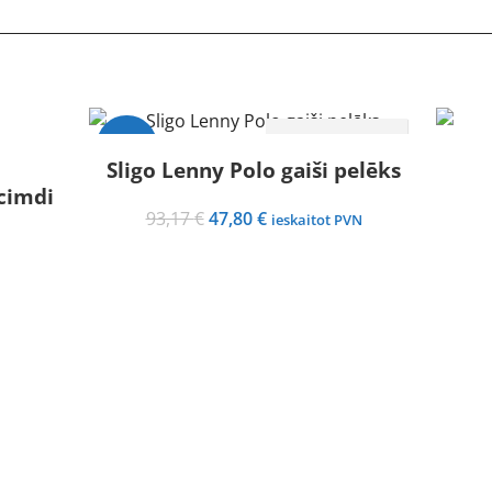
IZVĒLIETIES
-49%
Sligo Lenny Polo gaiši pelēks
 cimdi
Izpārdots
Original
Current
93,17
€
47,80
€
ieskaitot PVN
price
price
was:
is:
93,17 €.
47,80 €.