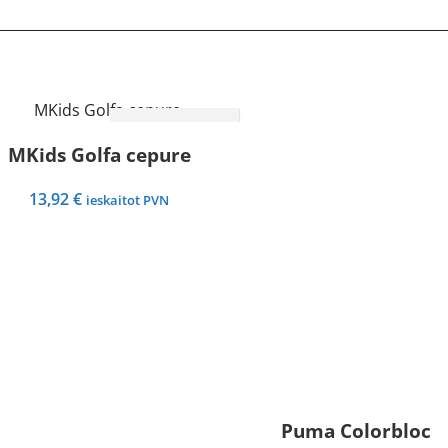
IZVĒLIETIES
MKids Golfa cepure
13,92
€
ieskaitot PVN
Puma Colorblock p