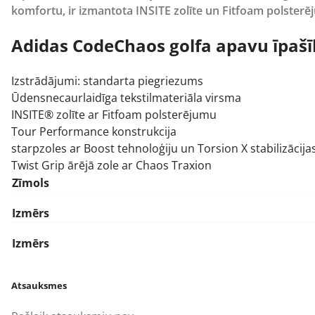
komfortu, ir izmantota INSITE zolīte un Fitfoam polster
Adidas CodeChaos golfa apavu īpašī
Izstrādājumi: standarta piegriezums
Ūdensnecaurlaidīga tekstilmateriāla virsma
INSITE® zolīte ar Fitfoam polsterējumu
Tour Performance konstrukcija
starpzoles ar Boost tehnoloģiju un Torsion X stabilizācij
Twist Grip ārējā zole ar Chaos Traxion
Zīmols
Izmērs
Izmērs
Atsauksmes