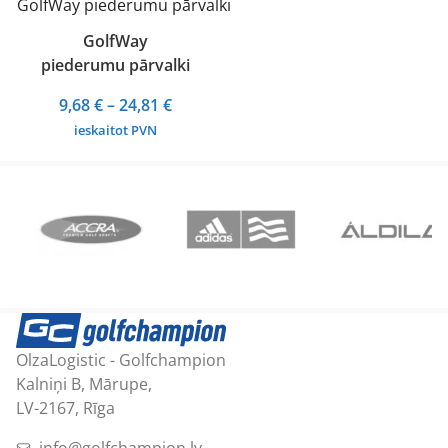
GolfWay
piederumu pārvalki
Price
9,68
€
–
24,81
€
range:
ieskaitot PVN
9,68 €
through
24,81 €
OlzaLogistic - Golfchampion
Kalniņi B, Mārupe,
LV-2167, Rīga