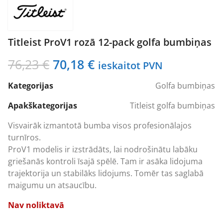
Titleist ProV1 rozā 12-pack golfa bumbiņas
Original
Current
76,23
€
70,18
€
ieskaitot PVN
price
price
Kategorijas
Golfa bumbiņas
was:
is:
76,23 €.
70,18 €.
Apakškategorijas
Titleist golfa bumbiņas
Visvairāk izmantotā bumba visos profesionālajos
turnīros.
ProV1 modelis ir izstrādāts, lai nodrošinātu labāku
griešanās kontroli īsajā spēlē. Tam ir asāka lidojuma
trajektorija un stabilāks lidojums. Tomēr tas saglabā
maigumu un atsaucību.
Nav noliktavā