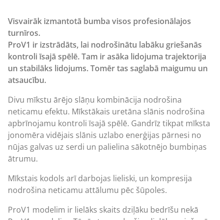
Visvairāk izmantotā bumba visos profesionālajos
turnīros.
ProV1 ir izstrādāts, lai nodrošinātu labāku griešanās
kontroli īsajā spēlē. Tam ir asāka lidojuma trajektorija
un stabilāks lidojums. Tomēr tas saglabā maigumu un
atsaucību.
Divu mīkstu ārējo slāņu kombinācija nodrošina
neticamu efektu. Mīkstākais uretāna slānis nodrošina
apbrīnojamu kontroli īsajā spēlē. Gandrīz tikpat mīksta
jonomēra vidējais slānis uzlabo enerģijas pārnesi no
nūjas galvas uz serdi un palielina sākotnējo bumbiņas
ātrumu.
Mīkstais kodols arī darbojas lieliski, un kompresija
nodrošina neticamu attālumu pēc šūpoles.
ProV1 modelim ir lielāks skaits dziļāku bedrīšu nekā