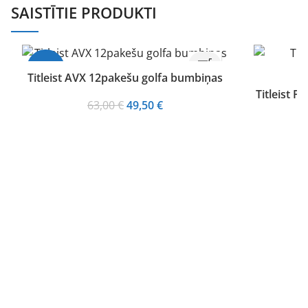
SAISTĪTIE PRODUKTI
-21%
Titleist AVX 12pakešu golfa bumbiņas
Titleist 
Original
Current
63,00
€
49,50
€
price
price
was:
is:
63,00 €.
49,50 €.