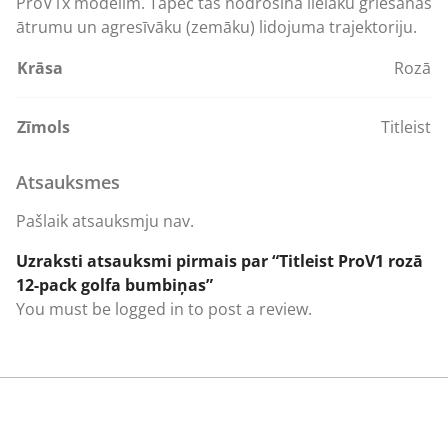
ProV1x modelim. Tāpēc tas nodrošina lielāku griešanās
ātrumu un agresīvāku (zemāku) lidojuma trajektoriju.
Krāsa
Rozā
Zīmols
Titleist
Atsauksmes
Pašlaik atsauksmju nav.
Uzraksti atsauksmi pirmais par “Titleist ProV1 rozā
12-pack golfa bumbiņas”
You must be
logged in
to post a review.