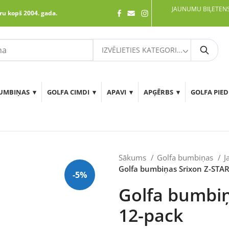
JAUNUMU BIĻETENS
ru kopš 2004. gada.
IZVĒLIETIES KATEGORIJU
Meklē
UMBIŅAS
GOLFA CIMDI
APAVI
APĢĒRBS
GOLFA PIE
Sākums
Golfa bumbiņas
J
Golfa bumbiņas Srixon Z-STA
-5%
Golfa bumbiņ
12-pack