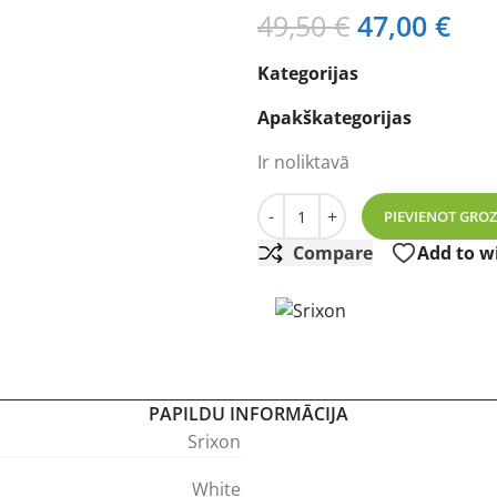
Original
Cur
49,50
€
47,00
€
price
pri
Kategorijas
was:
is:
49,50 €.
47,
Apakškategorijas
Ir noliktavā
Golfa bumbiņas Srixon Z-ST
-
+
PIEVIENOT GRO
Compare
Add to wi
PAPILDU INFORMĀCIJA
Srixon
White