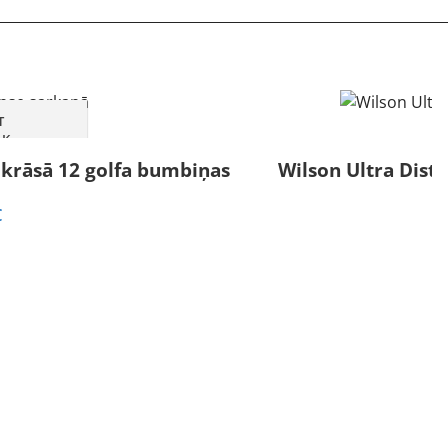
T
ĀK
 krāsā 12 golfa bumbiņas
Wilson Ultra Dist
l
Current
€
price
is:
.
28,00 €.