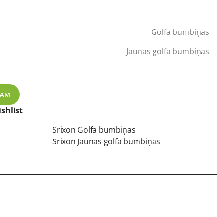
rent
ce
Golfa bumbiņas
00 €.
Jaunas golfa bumbiņas
AR 12-pack daudzums
ZAM
shlist
Srixon Golfa bumbiņas
Srixon Jaunas golfa bumbiņas