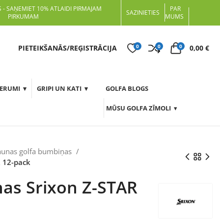
 - SAŅEMIET 10% ATLAIDI PIRMAJAM
PAR
SAZINIETIES
PIRKUMAM
MUMS
0
0
0
t
PIETEIKŠANĀS/REĢISTRĀCIJA
0,00
€
DERUMI
GRIPI UN KATI
GOLFA BLOGS
MŪSU GOLFA ZĪMOLI
aunas golfa bumbiņas
R 12-pack
as Srixon Z-STAR