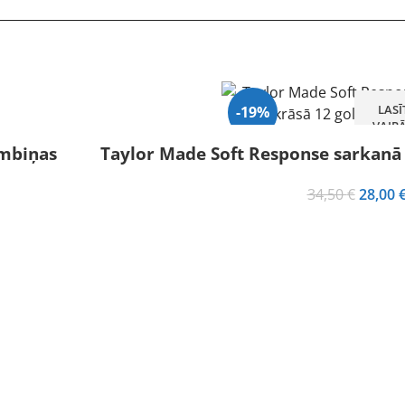
LASĪ
-19%
VAIR
umbiņas
Taylor Made Soft Response sarkanā
Izpārdots
Origina
34,50
€
28,00
price
was:
34,50 €