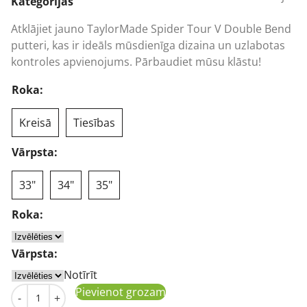
was:
is:
Kategorijas
477,95 €.
415,03 €.
Atklājiet jauno TaylorMade Spider Tour V Double Bend
putteri, kas ir ideāls mūsdienīga dizaina un uzlabotas
kontroles apvienojums. Pārbaudiet mūsu klāstu!
Roka:
Kreisā
Tiesības
Vārpsta:
33"
34"
35"
Roka:
Vārpsta:
Notīrīt
TaylorMade Spider Tour V Putter Double Bend golfa klu
Pievienot grozam
-
+