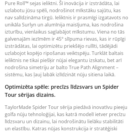
Pure Roll™ sejas ieliktni. Šī inovācija ir izstrādāta, lai
uzlabotu jūsu spēli, nodrošinot mīkstāku sajūtu, kas
nav salīdzināma tirgū. Ieliktnis ir prasmīgi izgatavots no
unikāla Surlyn un alumīnija maisījuma, kas nodrošina
izturību, vienlaikus saglabājot mīkstumu. Viena no tās
galvenajām iezīmēm ir 45° slīpuma rievas, kas ir rūpīgi
izstrādātas, lai optimizētu priekšējo rullīti, tādējādi
uzlabojot kopējo ripošanas veiktspēju. Turklāt baltais
ieliktnis ne tikai piešķir nūjai elegantu izskatu, bet arī
nodrošina simetriju ar balto True Path Alignment –
sistēmu, kas ļauj labāk izlīdzināt nūju sitiena laikā.
Optimizēta spēle: precīzs līdzsvars un Spider
Tour sērijas dizains.
TaylorMade Spider Tour sērija piedāvā inovatīvu pieeju
golfa nūju tehnoloģijai, kas katrā modelī ietver precīzu
līdzsvaru un dizainu, lai nodrošinātu lielāku stabilitāti
un elastību. Katras nūjas konstrukcija ir stratēģiski