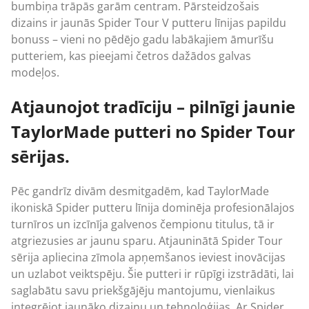
bumbiņa trāpās garām centram. Pārsteidzošais
dizains ir jaunās Spider Tour V putteru līnijas papildu
bonuss – vieni no pēdējo gadu labākajiem āmurīšu
putteriem, kas pieejami četros dažādos galvas
modeļos.
Atjaunojot tradīciju – pilnīgi jaunie
TaylorMade putteri no Spider Tour
sērijas.
Pēc gandrīz divām desmitgadēm, kad TaylorMade
ikoniskā Spider putteru līnija dominēja profesionālajos
turnīros un izcīnīja galvenos čempionu titulus, tā ir
atgriezusies ar jaunu sparu. Atjauninātā Spider Tour
sērija apliecina zīmola apņemšanos ieviest inovācijas
un uzlabot veiktspēju. Šie putteri ir rūpīgi izstrādāti, lai
saglabātu savu priekšgājēju mantojumu, vienlaikus
integrējot jaunāko dizainu un tehnoloģijas. Ar Spider