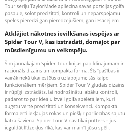
Tour sēriju TaylorMade apliecina savas pozīcijas golfa
pasaulē, solot precizitāti, kontroli un nepārspējamu
spēles pieredzi gan pieredzējušiem, gan iesācējiem.
Atklājiet nākotnes ievilkšanas iespējas ar
Spider Tour V, kas izstrādāti, domājot par
mūsdienīgumu un veiktspēju.
Šim jaunākajam Spider Tour līnijas papildinājumam ir
racionāls dizains un kompakta forma. Šīs īpašības ir
vairāk nekā tikai estētiski uzlabojumi; tās kalpo
funkcionāliem mērķiem. Spider Tour V gludais dizains
ir rūpīgi izstrādāts, lai nodrošinātu labāku kontroli,
padarot to par ideālu izvēli golfa spēlētājiem, kuri
augstu vērtē precizitāti un konsekvenci. Kompaktā
forma ērti iekļaujas rokās un piešķir pārliecības sajūtu
katrā šāvienā. Spider Tour V nav tikai putters – jūs
ieguldāt līdzekļus rīkā, kas var mainīt jūsu spēli.