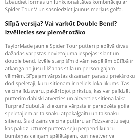
Izbaudiet formas un funkcionalitātes kombināciju ar
Spider Tour V un sasniedziet jaunus mērķus golfā.
Slīpā versija? Vai varbūt Double Bend?
Izvēlieties sev piemērotāko
TaylorMade jaunie Spider Tour putteri piedāvā divas
dažādas vārpstas novietojuma iespējas: slant un
double bend. Izvēle starp šīm divām iespējām būtībā ir
atkarīga no jūsu likšanas stila un personīgajām
vēlmēm. Slīpajam vārpstas dizainam parasti priekšroku
dod spēlētāji, kuru sitienam ir neliels loka līkums. Tas
veicina līdzsvaru, pakārtojot pirkstus, kas var palīdzēt
putterim dabiski atvērties un aizvērties sitiena laikā.
Turpretī dubultā izliekuma vārpsta ir paredzēta golfa
spēlētājiem ar taisnāku atpakaļgaitu un taisnāku
sitienu. Šis dizains veicina putteru ar līdzsvarotu seju,
kas palīdz uzturēt puttera seju perpendikulāru
bumbiņas celiņam spēlētājiem, kuri neatver vai