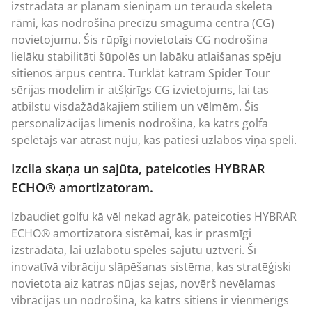
izstrādāta ar plānām sieniņām un tērauda skeleta
rāmi, kas nodrošina precīzu smaguma centra (CG)
novietojumu. Šis rūpīgi novietotais CG nodrošina
lielāku stabilitāti šūpolēs un labāku atlaišanas spēju
sitienos ārpus centra. Turklāt katram Spider Tour
sērijas modelim ir atšķirīgs CG izvietojums, lai tas
atbilstu visdažādākajiem stiliem un vēlmēm. Šis
personalizācijas līmenis nodrošina, ka katrs golfa
spēlētājs var atrast nūju, kas patiesi uzlabos viņa spēli.
Izcila skaņa un sajūta, pateicoties HYBRAR
ECHO® amortizatoram.
Izbaudiet golfu kā vēl nekad agrāk, pateicoties HYBRAR
ECHO® amortizatora sistēmai, kas ir prasmīgi
izstrādāta, lai uzlabotu spēles sajūtu uztveri. Šī
inovatīvā vibrāciju slāpēšanas sistēma, kas stratēģiski
novietota aiz katras nūjas sejas, novērš nevēlamas
vibrācijas un nodrošina, ka katrs sitiens ir vienmērīgs