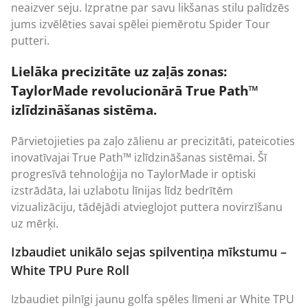
neaizver seju. Izpratne par savu likšanas stilu palīdzēs
jums izvēlēties savai spēlei piemērotu Spider Tour
putteri.
Lielāka precizitāte uz zaļās zonas:
TaylorMade revolucionārā True Path™
izlīdzināšanas sistēma.
Pārvietojieties pa zaļo zālienu ar precizitāti, pateicoties
inovatīvajai True Path™ izlīdzināšanas sistēmai. Šī
progresīvā tehnoloģija no TaylorMade ir optiski
izstrādāta, lai uzlabotu līnijas līdz bedrītēm
vizualizāciju, tādējādi atvieglojot puttera novirzīšanu
uz mērķi.
Izbaudiet unikālo sejas spilventiņa mīkstumu –
White TPU Pure Roll
Izbaudiet pilnīgi jaunu golfa spēles līmeni ar White TPU