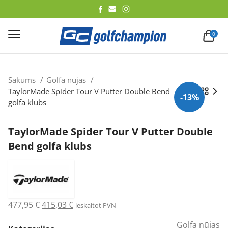
lēt
0
Sākums
Golfa nūjas
TaylorMade Spider Tour V Putter Double Bend
-13%
golfa klubs
TaylorMade Spider Tour V Putter Double
Bend golfa klubs
Original
Current
477,95
€
415,03
€
ieskaitot PVN
price
price
Golfa nūjas