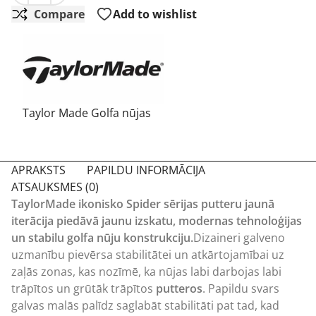
Compare
Add to wishlist
Taylor Made Golfa nūjas
APRAKSTS
PAPILDU INFORMĀCIJA
ATSAUKSMES (0)
TaylorMade ikonisko Spider sērijas putteru jaunā
iterācija piedāvā jaunu izskatu, modernas tehnoloģijas
un stabilu golfa nūju konstrukciju.
Dizaineri galveno
uzmanību pievērsa stabilitātei un atkārtojamībai uz
zaļās zonas, kas nozīmē, ka nūjas labi darbojas labi
trāpītos un grūtāk trāpītos
putteros
. Papildu svars
galvas malās palīdz saglabāt stabilitāti pat tad, kad