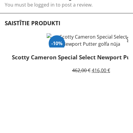
You must be
logged in
to post a review.
SAISTĪTIE PRODUKTI
-10%
Scotty Cameron Special Select Newport Putt
Original
Current
462,00
€
416,00
€
price
price
was:
is:
462,00 €.
416,00 €.