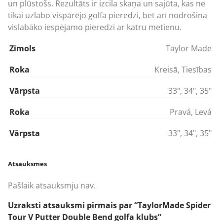
un plūstošs. Rezultāts ir izcila skaņa un sajūta, kas ne
tikai uzlabo vispārējo golfa pieredzi, bet arī nodrošina
vislabāko iespējamo pieredzi ar katru metienu.
Zīmols
Taylor Made
Roka
Kreisā
,
Tiesības
Vārpsta
33"
,
34"
,
35"
Roka
Pravá
,
Levá
Vārpsta
33"
,
34"
,
35"
Atsauksmes
Pašlaik atsauksmju nav.
Uzraksti atsauksmi pirmais par “TaylorMade Spider
Tour V Putter Double Bend golfa klubs”