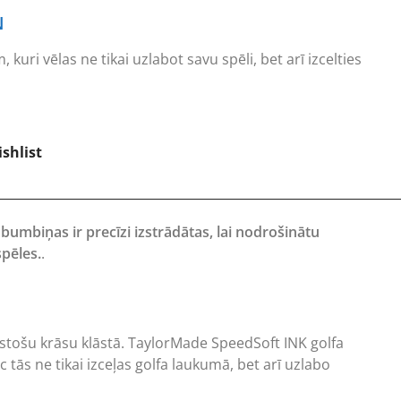
N
, kuri vēlas ne tikai uzlabot savu spēli, bet arī izcelties
shlist
bumbiņas ir precīzi izstrādātas, lai nodrošinātu
pēles.
.
saistošu krāsu klāstā. TaylorMade SpeedSoft INK golfa
 tās ne tikai izceļas golfa laukumā, bet arī uzlabo