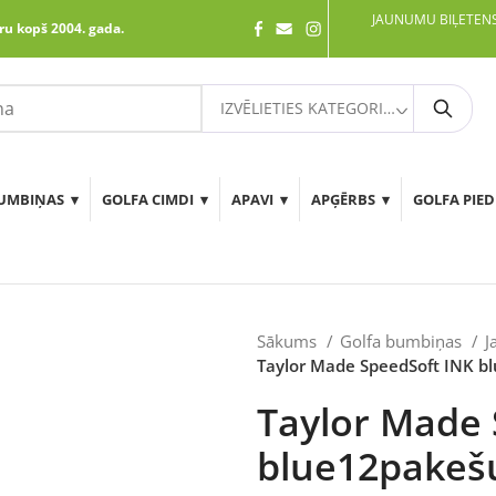
JAUNUMU BIĻETENS
ru kopš 2004. gada.
IZVĒLIETIES KATEGORIJU
Meklē
UMBIŅAS
GOLFA CIMDI
APAVI
APĢĒRBS
GOLFA PIE
Sākums
Golfa bumbiņas
J
Taylor Made SpeedSoft INK b
Taylor Made 
blue12pakeš