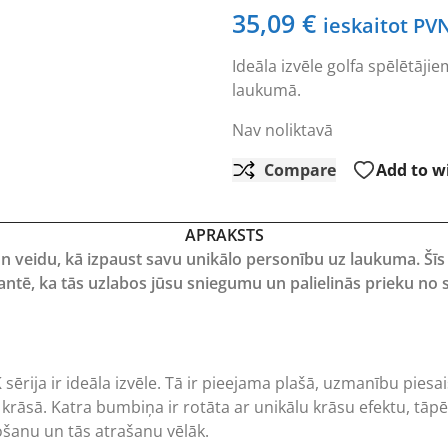
35,09
€
ieskaitot PV
Ideāla izvēle golfa spēlētājiem
laukumā.
Nav noliktavā
Compare
Add to wi
APRAKSTS
 un veidu, kā izpaust savu unikālo personību uz laukuma. Šīs 
ē, ka tās uzlabos jūsu sniegumu un palielinās prieku no s
K sērija ir ideāla izvēle. Tā ir pieejama plašā, uzmanību pie
krāsā. Katra bumbiņa ir rotāta ar unikālu krāsu efektu, tāpēc
ošanu un tās atrašanu vēlāk.