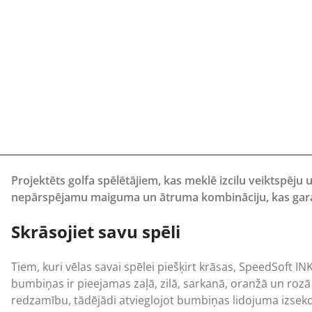
Projektēts golfa spēlētājiem, kas meklē izcilu veiktspēju
nepārspējamu maiguma un ātruma kombināciju, kas garant
Skrāsojiet savu spēli
Tiem, kuri vēlas savai spēlei piešķirt krāsas, SpeedSoft IN
bumbiņas ir pieejamas zaļā, zilā, sarkanā, oranžā un rozā 
redzamību, tādējādi atvieglojot bumbiņas lidojuma izsek