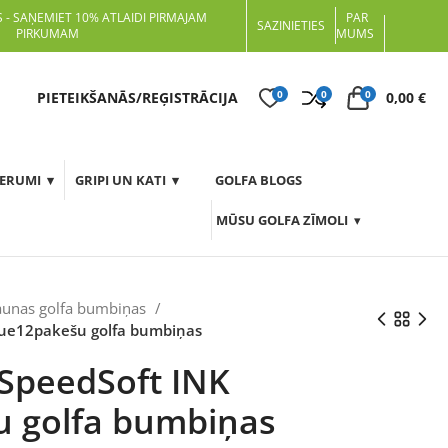
 - SAŅEMIET 10% ATLAIDI PIRMAJAM
PAR
SAZINIETIES
PIRKUMAM
MUMS
0
0
0
t
PIETEIKŠANĀS/REĢISTRĀCIJA
0,00
€
DERUMI
GRIPI UN KATI
GOLFA BLOGS
MŪSU GOLFA ZĪMOLI
aunas golfa bumbiņas
lue12pakešu golfa bumbiņas
SpeedSoft INK
u golfa bumbiņas