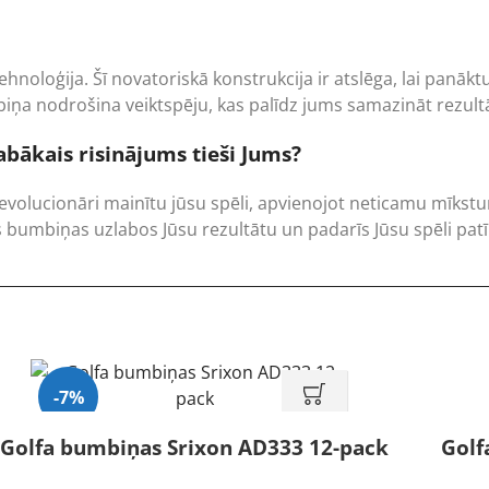
oloģija. Šī novatoriskā konstrukcija ir atslēga, lai panākt
iņa nodrošina veiktspēju, kas palīdz jums samazināt rezult
bākais risinājums tieši Jums?
volucionāri mainītu jūsu spēli, apvienojot neticamu mīkstumu 
s bumbiņas uzlabos Jūsu rezultātu un padarīs Jūsu spēli patīk
-7%
Golfa bumbiņas Srixon AD333 12-pack
Golf