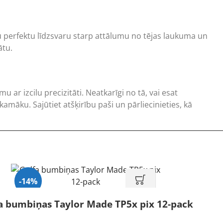
u perfektu līdzsvaru starp attālumu no tējas laukuma un
ātu.
ar izcilu precizitāti. Neatkarīgi no tā, vai esat
amāku. Sajūtiet atšķirību paši un pārliecinieties, kā
-14%
a bumbiņas Taylor Made TP5x pix 12-pack