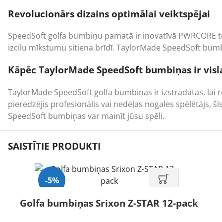
Revolucionārs dizains optimālai veiktspējai
SpeedSoft golfa bumbiņu pamatā ir inovatīvā PWRCORE tehn
izcilu mīkstumu sitiena brīdī. TaylorMade SpeedSoft bumb
Kāpēc TaylorMade SpeedSoft bumbiņas ir visla
TaylorMade SpeedSoft golfa bumbiņas ir izstrādātas, lai re
pieredzējis profesionālis vai nedēļas nogales spēlētājs, šī
SpeedSoft bumbiņas var mainīt jūsu spēli.
SAISTĪTIE PRODUKTI
-5%
Golfa bumbiņas Srixon Z-STAR 12-pack