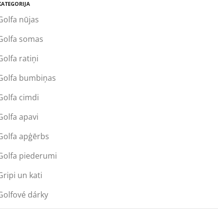
KATEGORIJA
Golfa nūjas
Golfa somas
Golfa ratiņi
Golfa bumbiņas
Golfa cimdi
Golfa apavi
Golfa apģērbs
Golfa piederumi
Gripi un kati
Golfové dárky