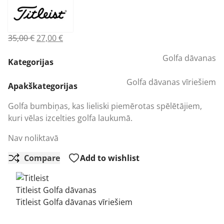
Original
Current
35,00
€
27,00
€
price
price
Golfa dāvanas
was:
is:
Kategorijas
35,00 €.
27,00 €.
Golfa dāvanas vīriešiem
Apakškategorijas
Golfa bumbiņas, kas lieliski piemērotas spēlētājiem,
kuri vēlas izcelties golfa laukumā.
Nav noliktavā
Compare
Add to wishlist
Titleist Golfa dāvanas
Titleist Golfa dāvanas vīriešiem