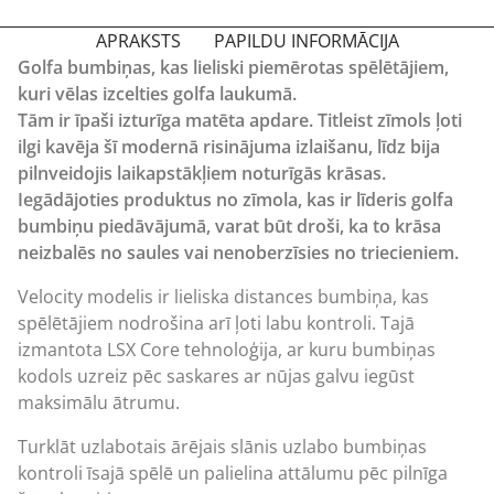
APRAKSTS
PAPILDU INFORMĀCIJA
Golfa bumbiņas, kas lieliski piemērotas spēlētājiem,
kuri vēlas izcelties golfa laukumā.
Tām ir īpaši izturīga matēta apdare. Titleist zīmols ļoti
ilgi kavēja šī modernā risinājuma izlaišanu, līdz bija
pilnveidojis laikapstākļiem noturīgās krāsas.
Iegādājoties produktus no zīmola, kas ir līderis golfa
bumbiņu piedāvājumā, varat būt droši, ka to krāsa
neizbalēs no saules vai nenoberzīsies no triecieniem.
Velocity modelis ir lieliska distances bumbiņa, kas
spēlētājiem nodrošina arī ļoti labu kontroli. Tajā
izmantota LSX Core tehnoloģija, ar kuru bumbiņas
kodols uzreiz pēc saskares ar nūjas galvu iegūst
maksimālu ātrumu.
Turklāt uzlabotais ārējais slānis uzlabo bumbiņas
kontroli īsajā spēlē un palielina attālumu pēc pilnīga