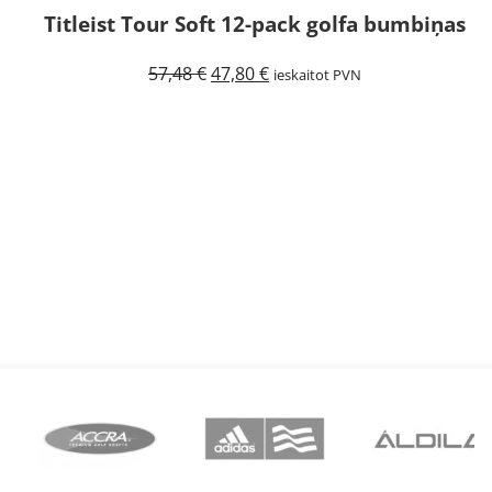
Titleist Tour Soft 12-pack golfa bumbiņas
Izpārdots
Original
Current
57,48
€
47,80
€
ieskaitot PVN
price
price
was:
is:
57,48 €.
47,80 €.