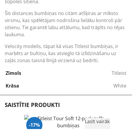
šūpoles sitiena.
Šīs distances bumbiņas no citām atšķiras ar mīksto
virsmu, kas spēlētājam nodrošina lielāku kontroli pār
sitienu. Tie garantē labu attālumu, kad trāpīts no tējas
laukuma.
Velocity modelis, tāpat kā visas Titleist bumbiņas, ir
marķēts ar bultiņu, kas atvieglo tā izlīdzināšanu uz
zaļās zonas taisnā līnijā virzienā uz bedrīti.
Zīmols
Titleist
Krāsa
White
SAISTĪTIE PRODUKTI
Lasīt vairāk
-17%