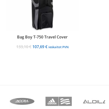
Bag Boy T-750 Travel Cover
Original
Current
133,10
€
107,69
€
ieskaitot PVN
price
price
was:
is:
133,10 €.
107,69 €.