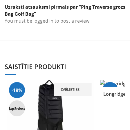
Uzraksti atsauksmi pirmais par “Ping Traverse grozs
Bag Golf Bag”
You must be
logged in
to post a review.
SAISTĪTIE PRODUKTI
IZVĒLIETIES
-19%
-15%
Longridge D
1
Izpārdots