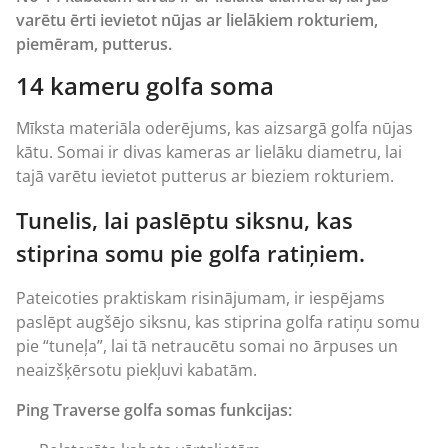
varētu ērti ievietot nūjas ar lielākiem rokturiem,
piemēram, putterus.
14 kameru golfa soma
Mīksta materiāla oderējums, kas aizsargā golfa nūjas
kātu. Somai ir divas kameras ar lielāku diametru, lai
tajā varētu ievietot putterus ar bieziem rokturiem.
Tunelis, lai paslēptu siksnu, kas
stiprina somu pie golfa ratiņiem.
Pateicoties praktiskam risinājumam, ir iespējams
paslēpt augšējo siksnu, kas stiprina
golfa ratiņu somu
pie “tuneļa”, lai tā netraucētu somai no ārpuses un
neaizšķērsotu piekļuvi kabatām.
Ping
Traverse golfa somas funkcijas: