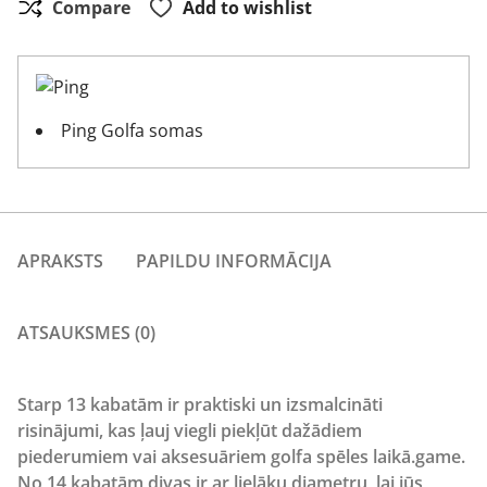
Compare
Add to wishlist
Ping Golfa somas
APRAKSTS
PAPILDU INFORMĀCIJA
ATSAUKSMES (0)
Starp 13 kabatām ir praktiski un izsmalcināti
risinājumi, kas ļauj viegli piekļūt dažādiem
piederumiem vai aksesuāriem golfa spēles laikā.game.
No 14 kabatām divas ir ar lielāku diametru, lai jūs