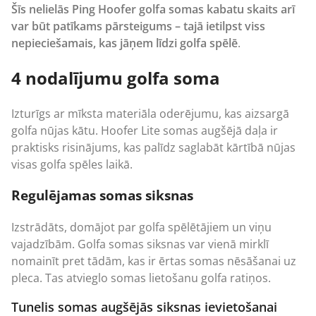
Šīs nelielās Ping Hoofer golfa somas kabatu skaits arī
var būt patīkams pārsteigums – tajā ietilpst viss
nepieciešamais, kas jāņem līdzi golfa spēlē
.
4 nodalījumu golfa soma
Izturīgs ar mīksta materiāla oderējumu, kas aizsargā
golfa nūjas kātu. Hoofer Lite somas augšējā daļa ir
praktisks risinājums, kas palīdz saglabāt kārtībā nūjas
visas golfa spēles laikā.
Regulējamas somas siksnas
Izstrādāts, domājot par golfa spēlētājiem un viņu
vajadzībām. Golfa somas siksnas var vienā mirklī
nomainīt pret tādām, kas ir ērtas somas nēsāšanai uz
pleca. Tas atvieglo somas lietošanu golfa ratiņos.
Tunelis somas augšējās siksnas ievietošanai