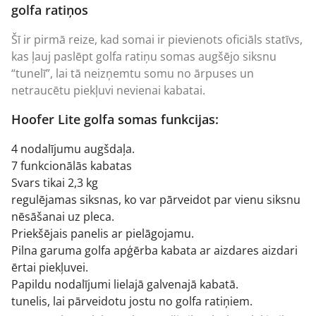
golfa ratiņos
Šī ir pirmā reize, kad somai ir pievienots oficiāls statīvs,
kas ļauj paslēpt golfa ratiņu somas augšējo siksnu
“tunelī”, lai tā neizņemtu somu no ārpuses un
netraucētu piekļuvi nevienai kabatai.
Hoofer Lite golfa somas funkcijas:
4 nodalījumu augšdaļa.
7 funkcionālās kabatas
Svars tikai 2,3 kg
regulējamas siksnas, ko var pārveidot par vienu siksnu
nēsāšanai uz pleca.
Priekšējais panelis ar pielāgojamu.
Pilna garuma golfa apģērba kabata ar aizdares aizdari
ērtai piekļuvei.
Papildu nodalījumi lielajā galvenajā kabatā.
tunelis, lai pārveidotu jostu no golfa ratiņiem.