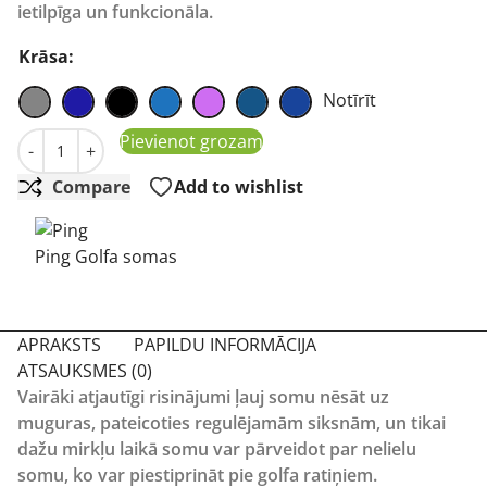
ietilpīga un funkcionāla.
Krāsa:
Notīrīt
Ping Hoofer Lite Stand Bag golfa soma daudzums
Pievienot grozam
-
+
Compare
Add to wishlist
Ping Golfa somas
APRAKSTS
PAPILDU INFORMĀCIJA
ATSAUKSMES (0)
Vairāki atjautīgi risinājumi ļauj somu nēsāt uz
muguras, pateicoties regulējamām siksnām, un tikai
dažu mirkļu laikā somu var pārveidot par nelielu
somu, ko var piestiprināt pie golfa ratiņiem.