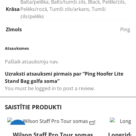
Balta/pelēka, Balts/tumši zils, Black, Pelēki/zils,
Krāsa
Pelēks/rozā, Tumši zils/arkans, Tumši
zils/pelēks
Zīmols
Ping
Atsauksmes
Pašlaik atsauksmju nav.
Uzraksti atsauksmi pirmais par “Ping Hoofer Lite
Stand Bag golfa soma”
You must be
logged in
to post a review.
SAISTĪTIE PRODUKTI
-15%
Wilson Staff Pro Tour somas
Longridge