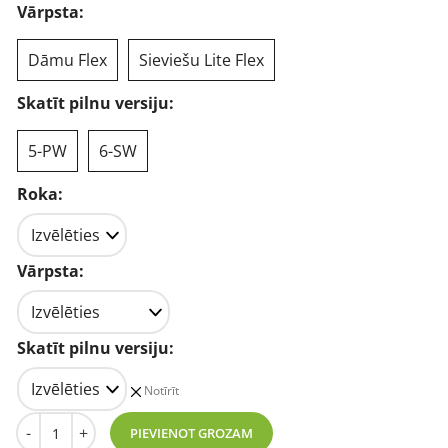
Vārpsta:
Dāmu Flex
Sieviešu Lite Flex
Skatīt pilnu versiju:
5-PW
6-SW
Roka:
Vārpsta:
Skatīt pilnu versiju:
Notīrīt
Mizuno JPX-923 Hot Metal sieviešu golfa gludekļi daudzu
-
+
PIEVIENOT GROZAM