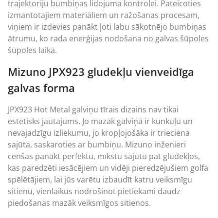
trajektoriju bumbiņas lidojuma kontrolei. Pateicoties
izmantotajiem materiāliem un ražošanas procesam,
viņiem ir izdevies panākt ļoti labu sākotnējo bumbiņas
ātrumu, ko rada enerģijas nodošana no galvas šūpoles
šūpoles laikā.
Mizuno JPX923 gludekļu vienveidīga
galvas forma
JPX923 Hot Metal galviņu tīrais dizains nav tikai
estētisks jautājums. Jo mazāk galviņā ir kunkuļu un
nevajadzīgu izliekumu, jo kropļojošāka ir trieciena
sajūta, saskaroties ar bumbiņu. Mizuno inženieri
cenšas panākt perfektu, mīkstu sajūtu pat gludekļos,
kas paredzēti iesācējiem un vidēji pieredzējušiem golfa
spēlētājiem, lai jūs varētu izbaudīt katru veiksmīgu
sitienu, vienlaikus nodrošinot pietiekami daudz
piedošanas mazāk veiksmīgos sitienos.