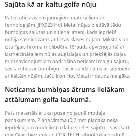
Sajūta kā ar kaltu golfa nūju
Pateicoties visiem jaunajiem materiāliem un
tehnoloģijām, JPX923 Hot Metal nūjas piedāvā tādu
bumbiņas sajūtas un sitiena līmeni, kāds iepriekš
nebija sasniedzams ar lietās klases nūjām. Mīkstais un
izturīgais hroma-molibdēna tērauds apvienojumā ar
izsmalcinātajiem nūjas augšdaļas un priekšējās daļas
mini savienojumiem nodrošina neticami maigu sajūtu,
saskaroties ar bumbiņu. Tas ir salīdzināms ar sitieniem
ar kaltām nūjām, taču Iron Hot Metal ir daudz maigāks.
Neticams bumbiņas ātrums lielākam
attālumam golfa laukumā.
Pats materiāls ir tikai puse no jaunā modeļa
panākumiem. Plānā virsma (0,2 mm plānāka nekā
iepriekšējam modelim) uzlabo spēles sajūtu – savukārt
mainīgais biezums un COR-TECH tehnoloģija nozīmē,