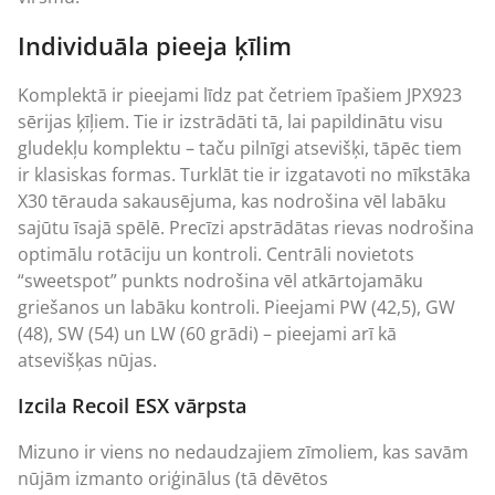
Individuāla pieeja ķīlim
Komplektā ir pieejami līdz pat četriem īpašiem JPX923
sērijas
ķīļiem
. Tie ir izstrādāti tā, lai papildinātu visu
gludekļu komplektu – taču pilnīgi atsevišķi, tāpēc tiem
ir klasiskas formas. Turklāt tie ir izgatavoti no mīkstāka
X30 tērauda sakausējuma, kas nodrošina vēl labāku
sajūtu īsajā spēlē. Precīzi apstrādātas rievas nodrošina
optimālu rotāciju un kontroli. Centrāli novietots
“sweetspot” punkts nodrošina vēl atkārtojamāku
griešanos un labāku kontroli. Pieejami PW (42,5), GW
(48), SW (54) un LW (60 grādi) – pieejami arī kā
atsevišķas nūjas.
Izcila Recoil ESX vārpsta
Mizuno ir viens no nedaudzajiem zīmoliem, kas savām
nūjām izmanto oriģinālus (tā dēvētos