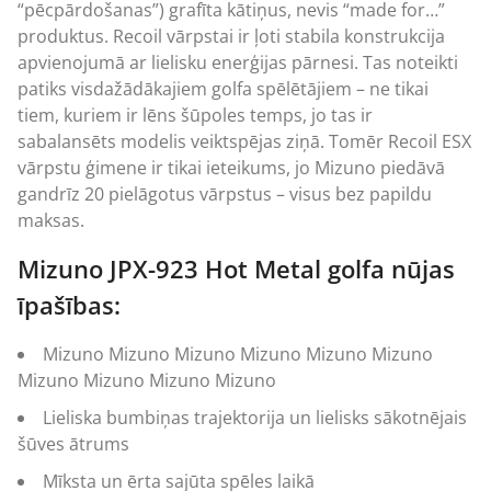
“pēcpārdošanas”) grafīta kātiņus, nevis “made for…”
produktus. Recoil vārpstai ir ļoti stabila konstrukcija
apvienojumā ar lielisku enerģijas pārnesi. Tas noteikti
patiks visdažādākajiem golfa spēlētājiem – ne tikai
tiem, kuriem ir lēns šūpoles temps, jo tas ir
sabalansēts modelis veiktspējas ziņā. Tomēr Recoil ESX
vārpstu ģimene ir tikai ieteikums, jo Mizuno piedāvā
gandrīz 20 pielāgotus vārpstus – visus bez papildu
maksas.
Mizuno JPX-923 Hot Metal golfa nūjas
īpašības:
Mizuno Mizuno Mizuno Mizuno Mizuno Mizuno
Mizuno Mizuno Mizuno Mizuno
Lieliska bumbiņas trajektorija un lielisks sākotnējais
šūves ātrums
Mīksta un ērta sajūta spēles laikā