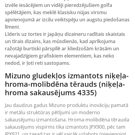
izvēle iesācējiem un vidēji pieredzējušiem golfa
spēlētājiem, kas meklē klasisku nūjas virsmu
apvienojumā ar izcilu veiktspēju un augstu piedošanas
līmeni
.
Līderis uz tortes ir japāņu dizaineru radītais skaistais
un tīrais dizains, kas mūsdienās, kad aprīkojuma
ražotāji burtiski pārspīlē ar kliedzošām krāsām un
nevajadzīgiem grafiskiem elementiem, kas neko
nedod, ir ļoti reti sastopams.
Mizuno gludekļos izmantots niķeļa-
hroma-molibdēna tērauds (niķeļa-
hroma sakausējums 4335)
Jau daudzus gadus
Mizuno
produktu inovāciju pamatā
ir metālu struktūras pētījumi un moderno
sakausējumu izmantošana. Hroma-molibdēna tērauda
sakausējums vispirms tika izmantots JPX900, pēc tam
JPX921, un tagad tas ir vēl vairāk uzlabots (pievienojot