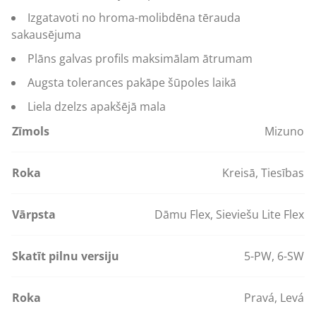
Izgatavoti no hroma-molibdēna tērauda
sakausējuma
Plāns galvas profils maksimālam ātrumam
Augsta tolerances pakāpe šūpoles laikā
Liela dzelzs apakšējā mala
Zīmols
Mizuno
Roka
Kreisā
,
Tiesības
Vārpsta
Dāmu Flex
,
Sieviešu Lite Flex
Skatīt pilnu versiju
5-PW
,
6-SW
Roka
Pravá
,
Levá