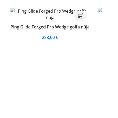
MK
Ping Glide Forged Pro Wedge golfa nūja
283,00
€