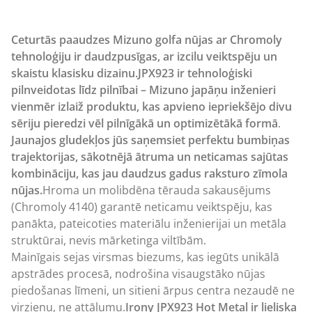
Ceturtās paaudzes Mizuno golfa nūjas ar Chromoly
tehnoloģiju ir daudzpusīgas, ar izcilu veiktspēju un
skaistu klasisku dizainu.
JPX923 ir tehnoloģiski
pilnveidotas līdz pilnībai – Mizuno japāņu inženieri
vienmēr izlaiž produktu, kas apvieno iepriekšējo divu
sēriju pieredzi vēl pilnīgākā un optimizētākā formā
.
Jaunajos gludekļos jūs saņemsiet perfektu bumbiņas
trajektorijas, sākotnējā ātruma un neticamas sajūtas
kombināciju, kas jau daudzus gadus raksturo zīmola
nūjas.
Hroma un molibdēna tērauda sakausējums
(Chromoly 4140) garantē neticamu veiktspēju, kas
panākta, pateicoties materiālu inženierijai un metāla
struktūrai, nevis mārketinga viltībām.
Mainīgais sejas virsmas biezums, kas iegūts unikālā
apstrādes procesā, nodrošina visaugstāko nūjas
piedošanas līmeni, un sitieni ārpus centra nezaudē ne
virzienu, ne attālumu.
Irony JPX923 Hot Metal ir lieliska