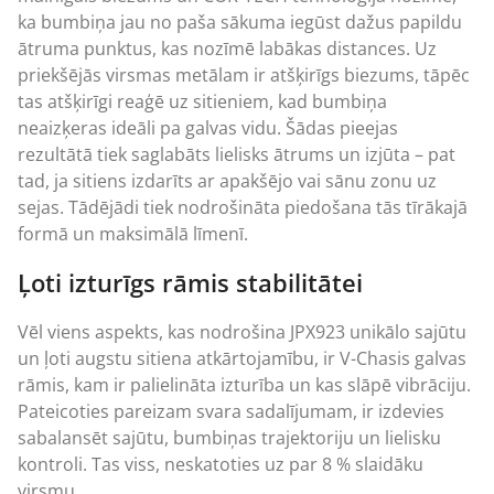
ka bumbiņa jau no paša sākuma iegūst dažus papildu
ātruma punktus, kas nozīmē labākas distances. Uz
priekšējās virsmas metālam ir atšķirīgs biezums, tāpēc
tas atšķirīgi reaģē uz sitieniem, kad bumbiņa
neaizķeras ideāli pa galvas vidu. Šādas pieejas
rezultātā tiek saglabāts lielisks ātrums un izjūta – pat
tad, ja sitiens izdarīts ar apakšējo vai sānu zonu uz
sejas. Tādējādi tiek nodrošināta piedošana tās tīrākajā
formā un maksimālā līmenī.
Ļoti izturīgs rāmis stabilitātei
Vēl viens aspekts, kas nodrošina JPX923 unikālo sajūtu
un ļoti augstu sitiena atkārtojamību, ir V-Chasis galvas
rāmis, kam ir palielināta izturība un kas slāpē vibrāciju.
Pateicoties pareizam svara sadalījumam, ir izdevies
sabalansēt sajūtu, bumbiņas trajektoriju un lielisku
kontroli. Tas viss, neskatoties uz par 8 % slaidāku
virsmu.