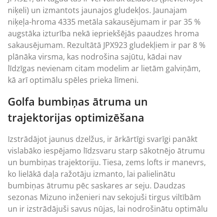
niķeli) un izmantots jaunajos gludekļos. Jaunajam
niķeļa-hroma 4335 metāla sakausējumam ir par 35 %
augstāka izturība nekā iepriekšējās paaudzes hroma
sakausējumam. Rezultātā JPX923 gludekļiem ir par 8 %
plānāka virsma, kas nodrošina sajūtu, kādai nav
līdzīgas nevienam citam modelim ar lietām galviņām,
kā arī optimālu spēles prieka līmeni.
Golfa bumbiņas ātruma un
trajektorijas optimizēšana
Izstrādājot jaunus dzelžus, ir ārkārtīgi svarīgi panākt
vislabāko iespējamo līdzsvaru starp sākotnējo ātrumu
un bumbiņas trajektoriju. Tiesa, zems lofts ir manevrs,
ko lielākā daļa ražotāju izmanto, lai palielinātu
bumbiņas ātrumu pēc saskares ar seju. Daudzas
sezonas Mizuno inženieri nav sekojuši tirgus viltībām
un ir izstrādājuši savus nūjas, lai nodrošinātu optimālu