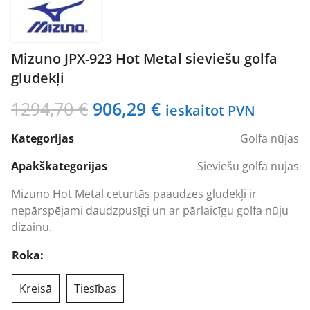
Mizuno JPX-923 Hot Metal sieviešu golfa
gludekļi
Original
Current
1294,70
€
906,29
€
ieskaitot PVN
price
price
Kategorijas
Golfa nūjas
was:
is:
1294,70 €.
906,29 €.
Apakškategorijas
Sieviešu golfa nūjas
Mizuno Hot Metal ceturtās paaudzes gludekļi ir
nepārspējami daudzpusīgi un ar pārlaicīgu golfa nūju
dizainu.
Roka:
Kreisā
Tiesības