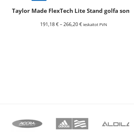
Taylor Made FlexTech Lite Stand golfa som
Price
191,18
€
–
266,20
€
ieskaitot PVN
range:
191,18 €
through
266,20 €