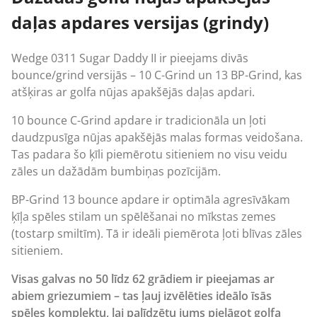
daļas apdares versijas (grindy)
Wedge
0311 Sugar Daddy II ir pieejams divās
bounce/grind versijās – 10 C-Grind un 13 BP-Grind, kas
atšķiras ar golfa nūjas apakšējās daļas apdari.
10 bounce C-Grind apdare ir tradicionāla un ļoti
daudzpusīga nūjas apakšējās malas formas veidošana.
Tas padara šo ķīli piemērotu sitieniem no visu veidu
zāles un dažādām bumbiņas pozīcijām.
BP-Grind 13 bounce apdare ir optimāla agresīvākam
ķīļa spēles stilam un spēlēšanai no mīkstas zemes
(tostarp smiltīm). Tā ir ideāli piemērota ļoti blīvas zāles
sitieniem.
Visas galvas no 50 līdz 62 grādiem ir pieejamas ar
abiem griezumiem – tas ļauj izvēlēties ideālo īsās
spēles komplektu, lai palīdzētu jums pielāgot golfa