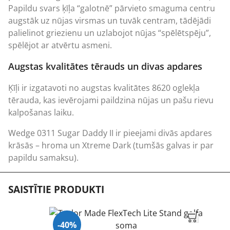
Papildu svars ķīļa “galotnē” pārvieto smaguma centru
augstāk uz nūjas virsmas un tuvāk centram, tādējādi
palielinot griezienu un uzlabojot nūjas “spēlētspēju”,
spēlējot ar atvērtu asmeni.
Augstas kvalitātes tērauds un divas apdares
Ķīļi ir izgatavoti no augstas kvalitātes 8620 oglekļa
tērauda, kas ievērojami paildzina nūjas un pašu rievu
kalpošanas laiku.
Wedge 0311 Sugar Daddy II ir pieejami divās apdares
krāsās – hroma un Xtreme Dark (tumšās galvas ir par
papildu samaksu).
SAISTĪTIE PRODUKTI
-40%