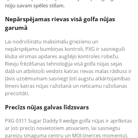
nūju savam spēles stilam.
Nepārspējamas rievas visā golfa nūjas
garumā
Lai nodrošinātu maksimālu griezienu un
nepārspējamu bumbiņas kontroli, PXG ir sasnieguši
kluba virsmas apdares augšējo kontroles robežu.
Rievju frēzēšanas tehnoloģija visā golfa nūjas sejas
daļā un atbilstoši veidots katras rievas malas rādiuss ir
ļāvis uzņēmumam sasniegt ļoti augstu atkārtojamības
līmeni katras nūjas ražošanā un neticamu ražošanas
precizitāti.
Precīzs nūjas galvas līdzsvars
PXG 0311 Sugar Daddy II wedge golfa nūjas ir aprīkotas
ar ļoti precīzi novietotiem atsvariem, lai sasniegtu
pareizu smaguma centru un MOI (inerces momentu).