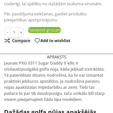
noderīgi, lai spēlētu no dažādām laukuma virsmām.
Pēc pasūtījuma veikšanas, gaidiet produktu
pieejamības apstiprinājumu.
Golfa klubs PXG 0311 Sugar Daddy II Chrome Wedge da
Pievienot grozam
-
+
Compare
Add to wishlist
APRAKSTS
Jaunais PXG 0311 Sugar Daddy II ķīlis ir
visdaudzpusīgākā golfa nūja, kāda jebkad izstrādāta.
Tā patentētais dizains nodrošina, ka to var izmantot
praktiski jebkuros apstākļos, jo nodrošina pareizu
nūjas apakšdaļas mijiedarbību ar zemi. Tieši tas
padara to par tik daudzpusīgu, taču unikālu ķīli starp
visiem pieejamajiem šāda tipa modeļiem.
Dažādas golfa nūjas apakšējās