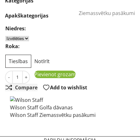
was:
is:
Kategorijas
214,17 €.
98,01 €.
Ziemassvētku pasākumi
Apakškategorijas
Niedres:
Roka:
Tiesības
Notīrīt
Wilson Staff D200 Ladies Fairway Wood (DEMO) daudzum
Pievienot grozam
-
+
Compare
Add to wishlist
Wilson Staff Golfa dāvanas
Wilson Staff Ziemassvētku pasākumi