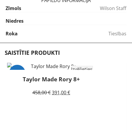
PAPILDU INFORMĀCIJA
Zīmols
Wilson Staff
Niedres
Roka
Tiesības
SAISTĪTIE PRODUKTI
Izvēlieties
-15%
Taylor Made Rory 8+
Izpārdots
Original
Current
458,00
€
391,00
€
price
price
was:
is:
458,00 €.
391,00 €.