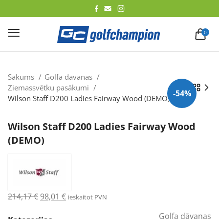
lēt
0
Sākums
Golfa dāvanas
Ziemassvētku pasākumi
-54%
Wilson Staff D200 Ladies Fairway Wood (DEMO)
Wilson Staff D200 Ladies Fairway Wood
(DEMO)
Original
Current
214,17
€
98,01
€
ieskaitot PVN
price
price
Golfa dāvanas