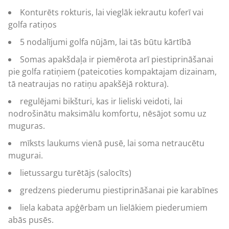
Konturēts rokturis, lai vieglāk iekrautu koferī vai
golfa ratiņos
5 nodalījumi golfa nūjām, lai tās būtu kārtībā
Somas apakšdaļa ir piemērota arī piestiprināšanai
pie golfa ratiņiem (pateicoties kompaktajam dizainam,
tā neatraujas no ratiņu apakšējā roktura).
regulējami bikšturi, kas ir lieliski veidoti, lai
nodrošinātu maksimālu komfortu, nēsājot somu uz
muguras.
mīksts laukums vienā pusē, lai soma netraucētu
mugurai.
lietussargu turētājs (salocīts)
gredzens piederumu piestiprināšanai pie karabīnes
liela kabata apģērbam un lielākiem piederumiem
abās pusēs.