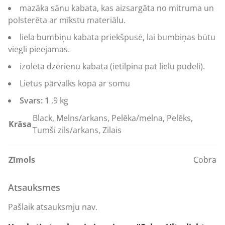
mazāka sānu kabata, kas aizsargāta no mitruma un
polsterēta ar mīkstu materiālu.
liela bumbiņu kabata priekšpusē, lai bumbiņas būtu
viegli pieejamas.
izolēta dzērienu kabata (ietilpina pat lielu pudeli).
Lietus pārvalks kopā ar somu
Svars: 1
,9 kg
Black, Melns/arkans, Pelēka/melna, Pelēks,
Krāsa
Tumši zils/arkans, Zilais
Zīmols
Cobra
Atsauksmes
Pašlaik atsauksmju nav.