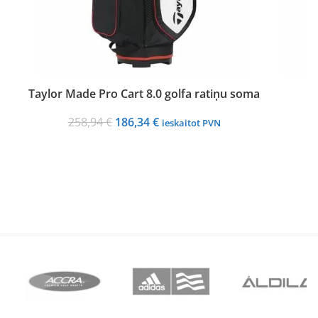
Taylor Made Pro Cart 8.0 golfa ratiņu soma
W
Original
Current
258,94
€
186,34
€
ieskaitot PVN
price
price
was:
is:
258,94 €.
186,34 €.