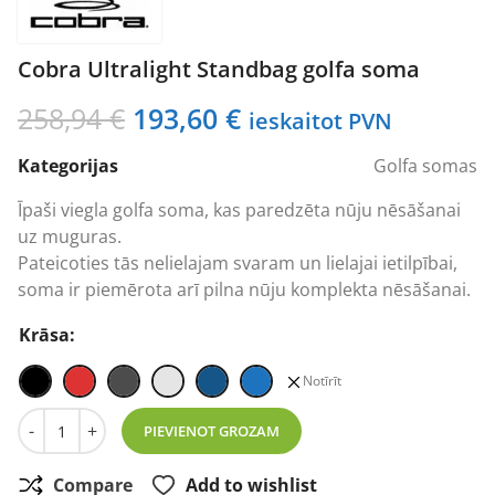
Cobra Ultralight Standbag golfa soma
Original
Current
258,94
€
193,60
€
ieskaitot PVN
price
price
Kategorijas
Golfa somas
was:
is:
258,94 €.
193,60 €.
Īpaši viegla golfa soma, kas paredzēta nūju nēsāšanai
uz muguras.
Pateicoties tās nelielajam svaram un lielajai ietilpībai,
soma ir piemērota arī pilna nūju komplekta nēsāšanai.
Krāsa:
Notīrīt
Cobra Ultralight Standbag golfa soma daudzums
-
+
PIEVIENOT GROZAM
Compare
Add to wishlist