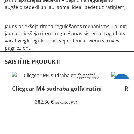
augšējo sēdekli un ļauj somai ideāli sēdēt uz ratiņiem;
.
Jauns priekšējā riteņa regulēšanas mehānisms – pilnīgi
jauna priekšējā riteņa regulēšanas sistēma. Tagad jūs
varat viegli regulēt priekšējo riteni ar vienu skrūves
pagriezienu.
SAISTĪTIE PRODUKTI
Lasīt vairāk
-15%
Clicgear M4 sudraba golfa ratiņi
Rov
Izpārdots
382,36
€
ieskaitot PVN