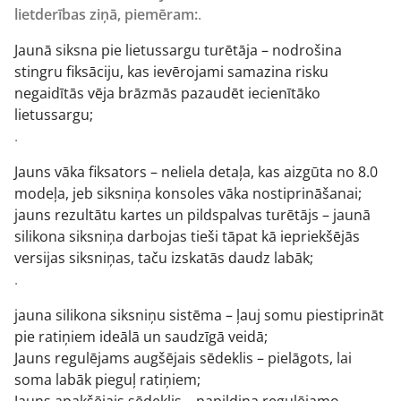
lietderības ziņā, piemēram:
.
Jaunā siksna pie lietussargu turētāja – nodrošina
stingru fiksāciju, kas ievērojami samazina risku
negaidītās vēja brāzmās pazaudēt iecienītāko
lietussargu;
.
Jauns vāka fiksators – neliela detaļa, kas aizgūta no 8.0
modeļa, jeb siksniņa konsoles vāka nostiprināšanai;
jauns rezultātu kartes un pildspalvas turētājs – jaunā
silikona siksniņa darbojas tieši tāpat kā iepriekšējās
versijas siksniņas, taču izskatās daudz labāk;
.
jauna silikona siksniņu sistēma – ļauj somu piestiprināt
pie ratiņiem ideālā un saudzīgā veidā;
Jauns regulējams augšējais sēdeklis – pielāgots, lai
soma labāk pieguļ ratiņiem;
Jauns apakšējais sēdeklis – papildina regulējamo