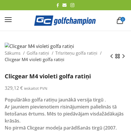
lēt
0
Sākums
Golfa ratiņi
Trīsriteņu golfa ratiņi
Clicgear M4 violeti golfa ratiņi
Clicgear M4 violeti golfa ratiņi
329,12
€
ieskaitot PVN
Populārāko golfa ratiņu jaunākā versija tirgū
.
Ar jauniem pievienotiem risinājumiem palielinās tā
lietošanas ērtums. Mēs to piedāvājam visdažādākajās
krāsās.
No pirmā Clicgear modeļa parādīšanās tirgū (2007.