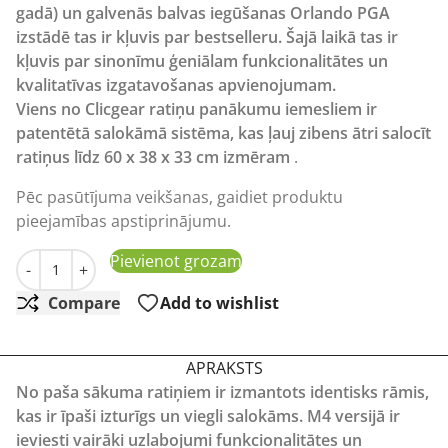
gadā) un galvenās balvas iegūšanas Orlando PGA
izstādē tas ir kļuvis par bestselleru. Šajā laikā tas ir
kļuvis par sinonīmu ģeniālam funkcionalitātes un
kvalitatīvas izgatavošanas apvienojumam.
Viens no Clicgear ratiņu panākumu iemesliem ir
patentētā salokāmā sistēma, kas ļauj zibens ātri salocīt
ratiņus līdz 60 x 38 x 33 cm izmēram
.
Pēc pasūtījuma veikšanas, gaidiet produktu
pieejamības apstiprinājumu.
Clicgear M4 violeti golfa ratiņi daudzums
Pievienot grozam
-
+
Compare
Add to wishlist
APRAKSTS
No paša sākuma ratiņiem ir izmantots identisks rāmis,
kas ir īpaši izturīgs un viegli salokāms. M4 versijā ir
ieviesti vairāki uzlabojumi funkcionalitātes un