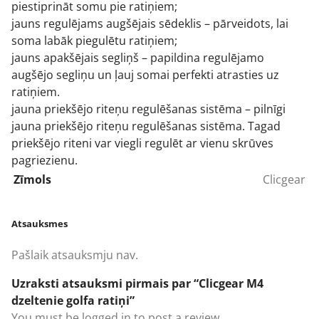
piestiprināt somu pie ratiņiem;
jauns regulējams augšējais sēdeklis – pārveidots, lai
soma labāk piegulētu ratiņiem;
jauns apakšējais segliņš – papildina regulējamo
augšējo segliņu un ļauj somai perfekti atrasties uz
ratiņiem.
jauna priekšējo riteņu regulēšanas sistēma – pilnīgi
jauna priekšējo riteņu regulēšanas sistēma. Tagad
priekšējo riteni var viegli regulēt ar vienu skrūves
pagriezienu.
Zīmols
Clicgear
Atsauksmes
Pašlaik atsauksmju nav.
Uzraksti atsauksmi pirmais par “Clicgear M4
dzeltenie golfa ratiņi”
You must be
logged in
to post a review.