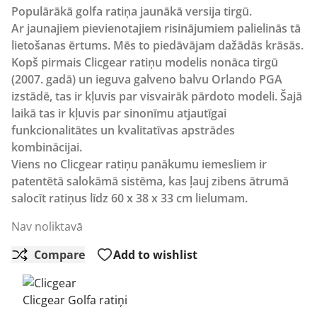
Populārākā golfa ratiņa jaunākā versija tirgū.
Ar jaunajiem pievienotajiem risinājumiem palielinās tā
lietošanas ērtums. Mēs to piedāvājam dažādās krāsās.
Kopš pirmais Clicgear ratiņu modelis nonāca tirgū
(2007. gadā) un ieguva galveno balvu Orlando PGA
izstādē, tas ir kļuvis par visvairāk pārdoto modeli. Šajā
laikā tas ir kļuvis par sinonīmu atjautīgai
funkcionalitātes un kvalitatīvas apstrādes
kombinācijai.
Viens no Clicgear ratiņu panākumu iemesliem ir
patentētā salokāmā sistēma, kas ļauj zibens ātrumā
salocīt ratiņus līdz 60 x 38 x 33 cm lielumam.
Nav noliktavā
Compare
Add to wishlist
Clicgear Golfa ratiņi