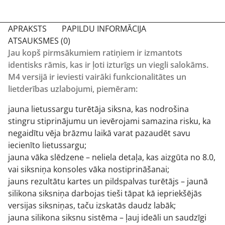
APRAKSTS
PAPILDU INFORMĀCIJA
ATSAUKSMES (0)
Jau kopš pirmsākumiem ratiņiem ir izmantots
identisks rāmis, kas ir ļoti izturīgs un viegli salokāms.
M4 versijā ir ieviesti vairāki funkcionalitātes un
lietderības uzlabojumi, piemēram:
jauna lietussargu turētāja siksna, kas nodrošina
stingru stiprinājumu un ievērojami samazina risku, ka
negaidītu vēja brāzmu laikā varat pazaudēt savu
iecienīto lietussargu;
jauna vāka slēdzene – neliela detaļa, kas aizgūta no 8.0,
vai siksniņa konsoles vāka nostiprināšanai;
jauns rezultātu kartes un pildspalvas turētājs – jaunā
silikona siksniņa darbojas tieši tāpat kā iepriekšējās
versijas siksniņas, taču izskatās daudz labāk;
jauna silikona siksnu sistēma – ļauj ideāli un saudzīgi