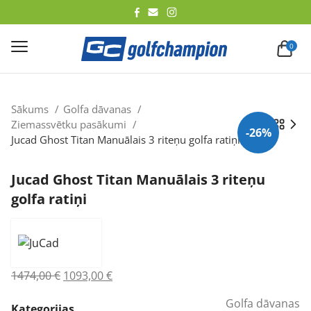
lēt
0
Sākums
Golfa dāvanas
Ziemassvētku pasākumi
-26%
Jucad Ghost Titan Manuālais 3 riteņu golfa ratiņi
Jucad Ghost Titan Manuālais 3 riteņu
golfa ratiņi
Original
Current
1474,00
€
1093,00
€
price
price
Golfa dāvanas
was:
is:
Kategorijas