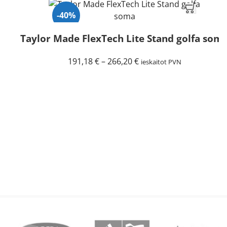
-40%
Taylor Made FlexTech Lite Stand golfa som
Price
191,18
€
–
266,20
€
ieskaitot PVN
range:
191,18 €
through
266,20 €