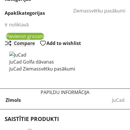
1474,00 €.
1093,00 €.
Ziemassvētku pasākumi
Apakškategorijas
Ir noliktavā
Pievienot grozam
Compare
Add to wishlist
JuCad Golfa dāvanas
JuCad Ziemassvētku pasākumi
PAPILDU INFORMĀCIJA
Zīmols
JuCad
SAISTĪTIE PRODUKTI