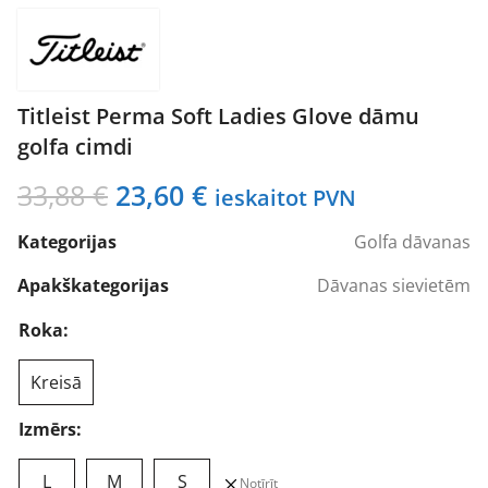
Titleist Perma Soft Ladies Glove dāmu
golfa cimdi
Original
Current
33,88
€
23,60
€
ieskaitot PVN
price
price
Kategorijas
Golfa dāvanas
was:
is:
33,88 €.
23,60 €.
Apakškategorijas
Dāvanas sievietēm
Roka:
Kreisā
Izmērs:
L
M
S
Notīrīt