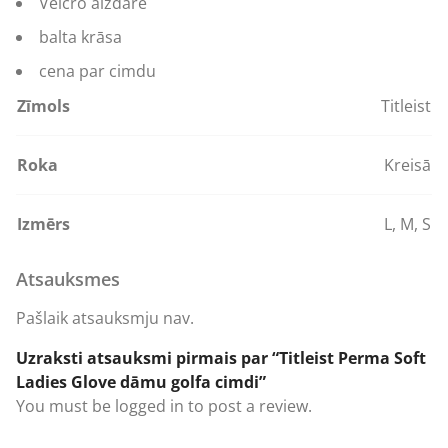
Velcro aizdare
balta krāsa
cena par cimdu
Zīmols
Titleist
Roka
Kreisā
Izmērs
L
,
M
,
S
Atsauksmes
Pašlaik atsauksmju nav.
Uzraksti atsauksmi pirmais par “Titleist Perma Soft
Ladies Glove dāmu golfa cimdi”
You must be
logged in
to post a review.