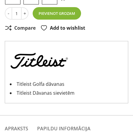
Titleist Perma Soft Ladies Glove dāmu golfa cimdi daudz
-
+
PIEVIENOT GROZAM
Compare
Add to wishlist
Titleist Golfa dāvanas
Titleist Dāvanas sievietēm
APRAKSTS
PAPILDU INFORMĀCIJA