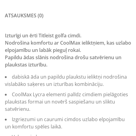
ATSAUKSMES (0)
Izturīgi un ērti Titleist golfa cimdi.
Nodrošina komfortu ar CoolMax ieliktņiem, kas uzlabo
elpojamību un labāk pieguļ rokai.
Papildu ādas slānis nodrošina drošu satvērienu un
plaukstas izturību.
dabiskā āda un papildu plaukstu ieliktņi nodrošina
vislabāko saķeres un izturības kombināciju.
CoolMax Lycra elementi palīdz cimdiem pielāgoties
plaukstas formai un novērš saspiešanu un sliktu
satvērienu.
Izgriezumi un caurumi cimdos uzlabo elpojamību
un komfortu spēles laikā.