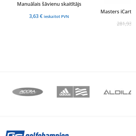
Manuālais šāvienu skaitītājs
Masters iCart 
3,63
€
ieskaitot PVN
281,93
€