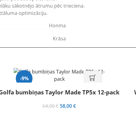
lāku sākotnējo ātrumu pēc trieciena.
ttāluma optimizāciju.
Honma
Krāsa
-9%
Golfa bumbiņas Taylor Made TP5x 12-pack
Hot
Original
Current
64,00
€
58,00
€
price
price
was:
is:
64,00 €.
58,00 €.