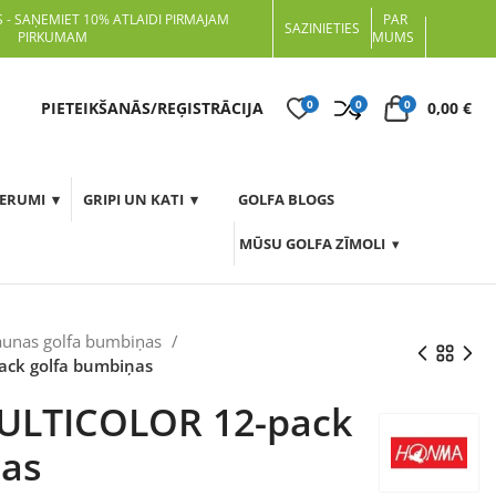
 - SAŅEMIET 10% ATLAIDI PIRMAJAM
PAR
SAZINIETIES
PIRKUMAM
MUMS
0
0
0
t
PIETEIKŠANĀS/REĢISTRĀCIJA
0,00
€
DERUMI
GRIPI UN KATI
GOLFA BLOGS
MŪSU GOLFA ZĪMOLI
aunas golfa bumbiņas
ck golfa bumbiņas
ULTICOLOR 12-pack
ņas