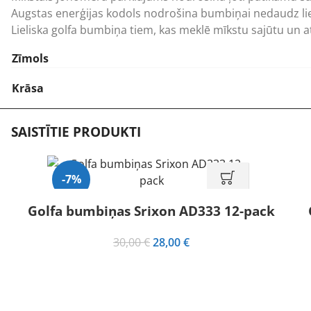
Augstas enerģijas kodols nodrošina bumbiņai nedaudz lie
Lieliska golfa bumbiņa tiem, kas meklē mīkstu sajūtu un a
Zīmols
Krāsa
SAISTĪTIE PRODUKTI
-7%
Golfa bumbiņas Srixon AD333 12-pack
Original
Current
30,00
€
28,00
€
price
price
was:
is:
30,00 €.
28,00 €.