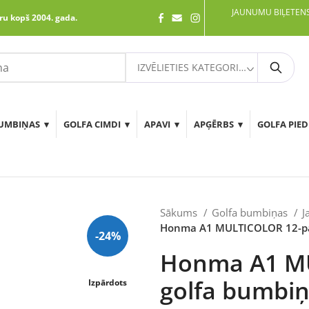
JAUNUMU BIĻETENS
ru kopš 2004. gada.
IZVĒLIETIES KATEGORIJU
Meklē
UMBIŅAS
GOLFA CIMDI
APAVI
APĢĒRBS
GOLFA PIE
Sākums
Golfa bumbiņas
J
Honma A1 MULTICOLOR 12-pa
-24%
Honma A1 M
golfa bumbi
Izpārdots