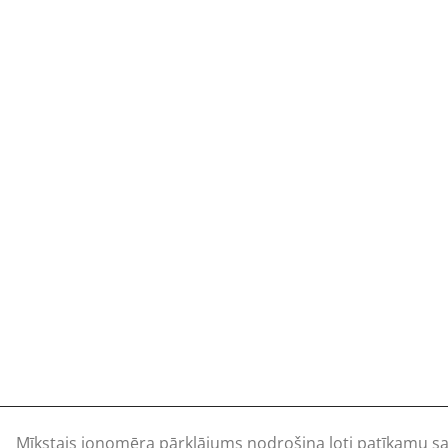
Mīkstais jonomēra pārklājums nodrošina ļoti patīkamu sajū