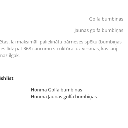
rent
ce
Golfa bumbiņas
50 €.
Jaunas golfa bumbiņas
ētas, lai maksimāli palielinātu pārneses spēku (bumbiņas
ies līdz pat 368 caurumu struktūrai uz virsmas, kas ļauj
az ilgāk.
shlist
Honma Golfa bumbiņas
Honma Jaunas golfa bumbiņas