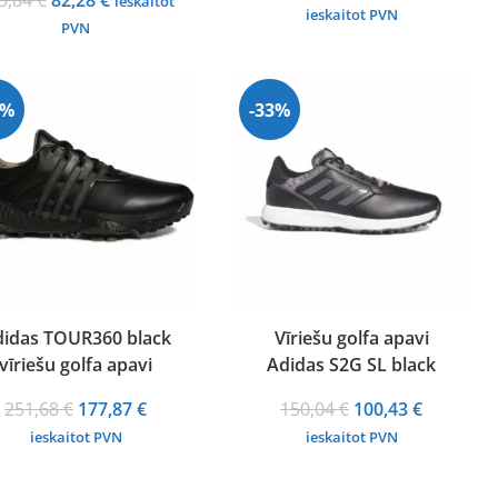
5,84
€
82,28
€
ieskaitot
price
price
ieskaitot PVN
price
price
PVN
was:
is:
was:
is:
163,35 €.
110,11 €.
125,84 €.
82,28 €.
9%
-33%
idas TOUR360 black
Vīriešu golfa apavi
vīriešu golfa apavi
Adidas S2G SL black
Original
Current
Original
Current
251,68
€
177,87
€
150,04
€
100,43
€
price
price
price
price
ieskaitot PVN
ieskaitot PVN
was:
is:
was:
is:
251,68 €.
177,87 €.
150,04 €.
100,43 €.