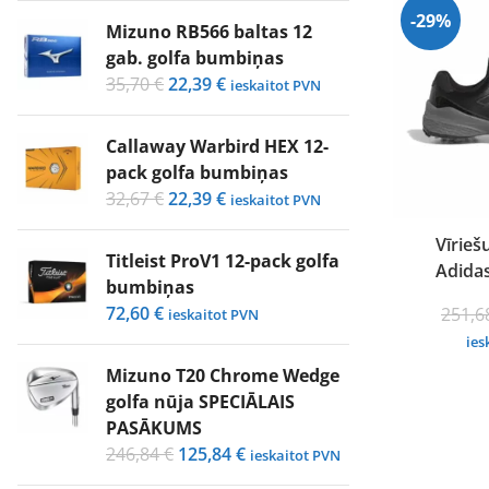
-29%
1234,20 €.
957,11 €.
Mizuno RB566 baltas 12
gab. golfa bumbiņas
Original
Current
35,70
€
22,39
€
ieskaitot PVN
price
price
was:
is:
Callaway Warbird HEX 12-
35,70 €.
22,39 €.
pack golfa bumbiņas
Original
Current
32,67
€
22,39
€
ieskaitot PVN
price
price
Vīrieš
was:
is:
Titleist ProV1 12-pack golfa
Adidas
32,67 €.
22,39 €.
bumbiņas
72,60
€
251,
ieskaitot PVN
ies
Mizuno T20 Chrome Wedge
golfa nūja SPECIĀLAIS
PASĀKUMS
Original
Current
246,84
€
125,84
€
ieskaitot PVN
price
price