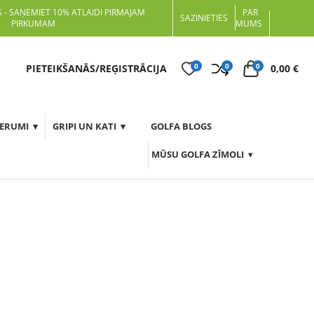
 - SAŅEMIET 10% ATLAIDI PIRMAJAM
PAR
SAZINIETIES
PIRKUMAM
MUMS
0
0
0
t
PIETEIKŠANĀS/REĢISTRĀCIJA
0,00
€
DERUMI
GRIPI UN KATI
GOLFA BLOGS
MŪSU GOLFA ZĪMOLI