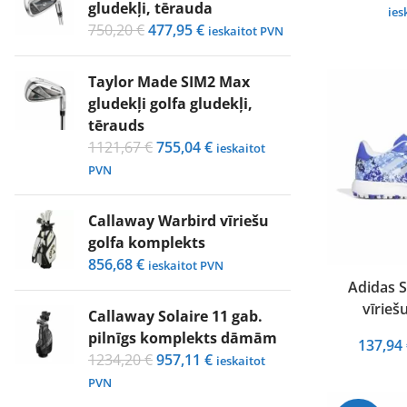
gludekļi, tērauda
ies
Original
Current
750,20
€
477,95
€
ieskaitot PVN
price
price
was:
is:
Taylor Made SIM2 Max
750,20 €.
477,95 €.
gludekļi golfa gludekļi,
tērauds
Original
Current
1121,67
€
755,04
€
ieskaitot
price
price
PVN
was:
is:
1121,67 €.
755,04 €.
Callaway Warbird vīriešu
golfa komplekts
856,68
€
ieskaitot PVN
Adidas S2
vīrieš
Callaway Solaire 11 gab.
pilnīgs komplekts dāmām
137,94
Original
Current
1234,20
€
957,11
€
ieskaitot
price
price
PVN
was:
is: