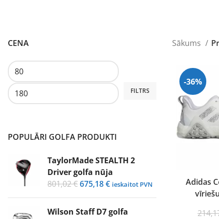
CENA
Sākums
P
-36%
Min.
Maks.
FILTRS
cena
cena
POPULĀRI GOLFA PRODUKTI
TaylorMade STEALTH 2
Driver golfa nūja
Adidas C
Original
Current
801,02
€
675,18
€
ieskaitot PVN
vīrieš
price
price
was:
is:
Wilson Staff D7 golfa
214,
801,02 €.
675,18 €.