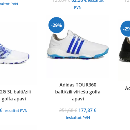
125,84
€
82,28
€
12
ieskaitot
price
price
kaitot PVN
price
price
PVN
was:
is:
was:
is:
214,17 €.
137,94 €.
125,84 €.
82,28 €.
-29%
-2
Adidas TOUR360
Ad
G SL balti/zili
balti/zili vīriešu golfa
u golfa apavi
apavi
Original
Current
€
251,68
€
177,87
€
ieskaitot PVN
price
price
ieskaitot PVN
was:
is: