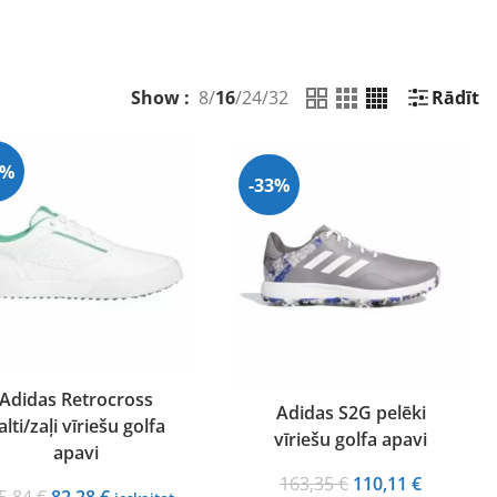
Show :
8
/
16
/
24
/
32
Rādīt
5%
-33%
Adidas Retrocross
Adidas S2G pelēki
alti/zaļi vīriešu golfa
vīriešu golfa apavi
apavi
Original
Current
163,35
€
110,11
€
Original
Current