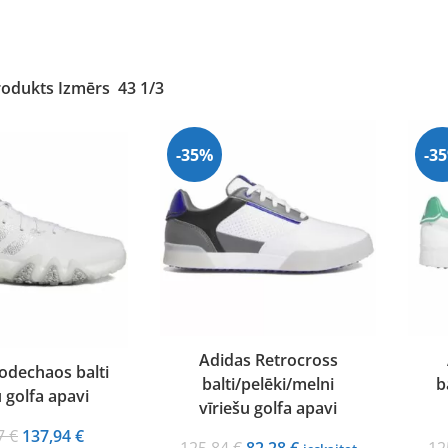
rodukts Izmērs
43 1/3
-35%
-3
Adidas Retrocross
odechaos balti
balti/pelēki/melni
b
u golfa apavi
vīriešu golfa apavi
Original
Current
17
€
137,94
€
Original
Current