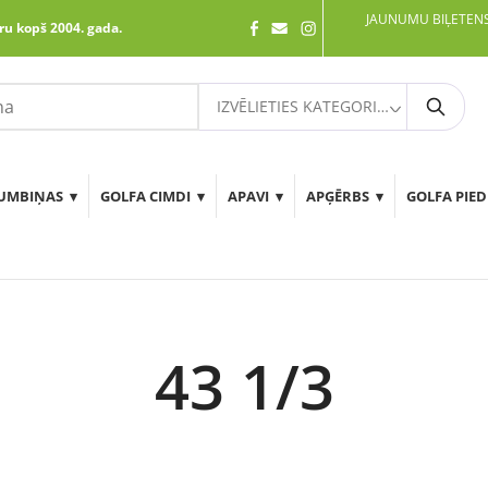
JAUNUMU BIĻETENS
ru kopš 2004. gada.
IZVĒLIETIES KATEGORIJU
Meklē
UMBIŅAS
GOLFA CIMDI
APAVI
APĢĒRBS
GOLFA PIE
43 1/3