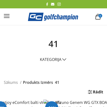
lēt
0
41
KATEGORIJA
Sākums
Produkts Izmērs
41
Rādīt