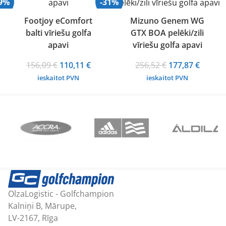
29%
-31%
Footjoy eComfort
Mizuno Genem WG
balti vīriešu golfa
GTX BOA pelēki/zili
apavi
vīriešu golfa apavi
Original
Current
Original
Curren
156,09
€
110,11
€
256,52
€
177,87
€
price
price
price
price
ieskaitot PVN
ieskaitot PVN
was:
is:
was:
is:
156,09 €.
110,11 €.
256,52 €.
177,87 
OlzaLogistic - Golfchampion
Kalniņi B, Mārupe,
LV-2167, Rīga